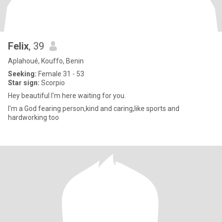
Felix
, 39
Aplahoué, Kouffo, Benin
Seeking:
Female 31 - 53
Star sign:
Scorpio
Hey beautiful I'm here waiting for you.
I'm a God fearing person,kind and caring,like sports and
hardworking too