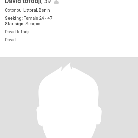
David tofodji
, 39
Cotonou, Littoral, Benin
Seeking:
Female 24 - 47
Star sign:
Scorpio
David tofodji
David