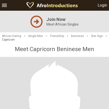
Login
Join Now
Meet African Singles
African Dating
>
Single Men
>
Friendship
>
Beninese
>
Star Sign
>
Capricorn
Meet Capricorn Beninese Men