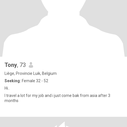
Tony
, 73
Liège, Provincie Luik, Belgium
Seeking:
Female 32 - 52
Hi..
I travel a lot for my job and i just come bak from asia after 3
months