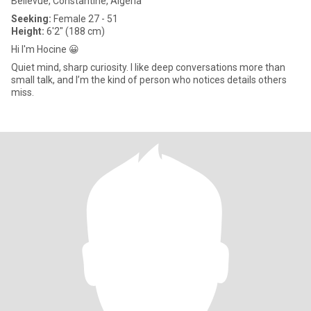
Bellevue, Constantine, Algeria
Seeking:
Female 27 - 51
Height:
6'2" (188 cm)
Hi I'm Hocine 😀
Quiet mind, sharp curiosity. I like deep conversations more than
small talk, and I’m the kind of person who notices details others
miss.