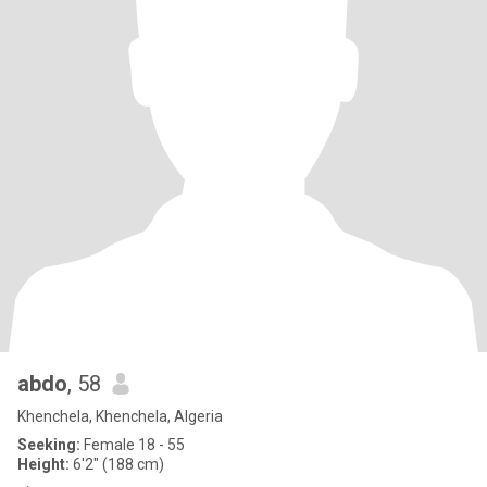
abdo
, 58
Khenchela, Khenchela, Algeria
Seeking:
Female 18 - 55
Height:
6'2" (188 cm)