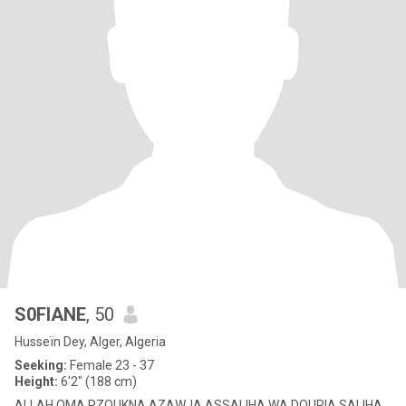
S0FIANE
, 50
Husseïn Dey, Alger, Algeria
Seeking:
Female 23 - 37
Height:
6'2" (188 cm)
ALLAH OMA RZOUKNA AZAWJA ASSALIHA WA DOURIA SALIHA