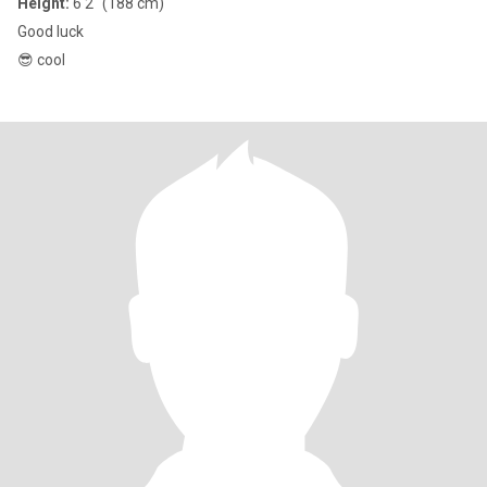
Height:
6'2" (188 cm)
Good luck
😎 cool