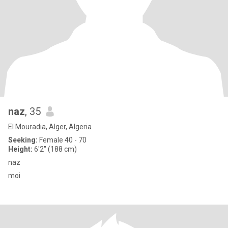
naz
, 35
El Mouradia, Alger, Algeria
Seeking:
Female 40 - 70
Height:
6'2" (188 cm)
naz
moi