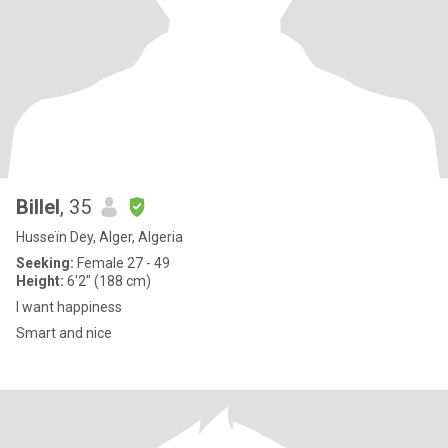
Billel
, 35
Husseïn Dey, Alger, Algeria
Seeking:
Female 27 - 49
Height:
6'2" (188 cm)
I want happiness
Smart and nice