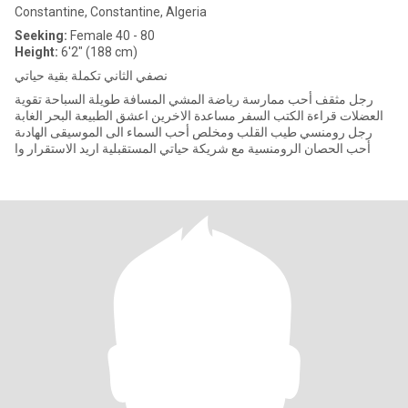
Constantine, Constantine, Algeria
Seeking:
Female 40 - 80
Height:
6'2" (188 cm)
نصفي الثاني تكملة بقية حياتي
رجل مثقف أحب ممارسة رياضة المشي المسافة طويلة السباحة تقوية
العضلات قراءة الكتب السفر مساعدة الاخرين اعشق الطبيعة البحر الغابة
رجل رومنسي طيب القلب ومخلص أحب السماء الى الموسيقى الهادىة
أحب الحصان الرومنسية مع شريكة حياتي المستقبلية اريد الاستقرار وا