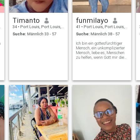
Timanto
funmilayo
34
•
Port Louis, Port Louis, Mauritius
41
•
Port Louis, Port Louis, Mauritius
Suche:
Männlich 33 - 57
Suche:
Männlich 38 - 57
n
Ich bin ein gottesfürchtiger
Mensch, ein unkomplizierter
Mensch, liebe es, Menschen
zu helfen, wenn Gott mir die
Chance gibt