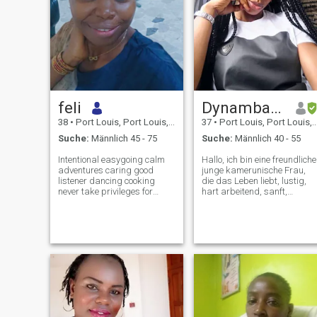
feli
Dynamba80
38
•
Port Louis, Port Louis, Mauritius
37
•
Port Louis, Port Louis, Mauritius
Suche:
Männlich 45 - 75
Suche:
Männlich 40 - 55
Intentional easygoing calm
Hallo, ich bin eine freundliche
adventures caring good
junge kamerunische Frau,
listener dancing cooking
die das Leben liebt, lustig,
never take privileges for
hart arbeitend, sanft,
granted show kindness to
fürsorglich, großzügig und
others...I believe in keeping
respektvoll, die weiß, wie
hope alive I can make u
man liebt und geliebt werde
laugh a lot, learning new
will, weil das Leben Liebe ist!
things is one of the things I
schon bald für neue
enjoy passiona
Begegnungen🥰😘