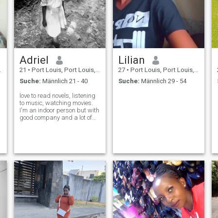
Adriel
Lilian
21
•
Port Louis, Port Louis, Mauritius
27
•
Port Louis, Port Louis, Mauritius
Suche:
Männlich 21 - 40
Suche:
Männlich 29 - 54
love to read novels, listening
to music, watching movies.
I'm an indoor person but with
good company and a lot of
convincing I can go on a road
trip