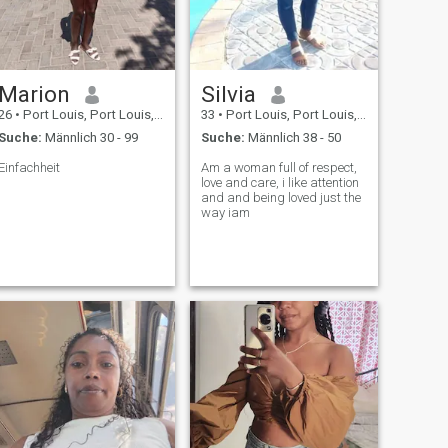
Marion
Silvia
26
•
Port Louis, Port Louis, Mauritius
33
•
Port Louis, Port Louis, Mauritius
Suche:
Männlich 30 - 99
Suche:
Männlich 38 - 50
Einfachheit
Am a woman full of respect,
love and care, i like attention
and and being loved just the
way iam