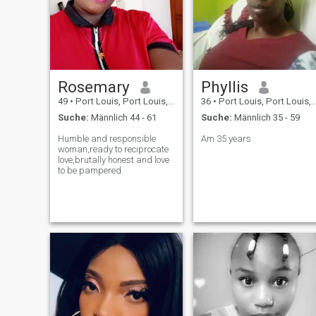
Rosemary
Phyllis
49
•
Port Louis, Port Louis, Mauritius
36
•
Port Louis, Port Louis, Mauritius
Suche:
Männlich 44 - 61
Suche:
Männlich 35 - 59
Humble and responsible
Am 35 years
woman,ready to reciprocate
love,brutally honest and love
to be pampered.