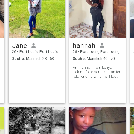
Jane
hannah
26
•
Port Louis, Port Louis, Mauritius
26
•
Port Louis, Port Louis, Mauritius
Suche:
Männlich 28 - 53
Suche:
Männlich 40 - 70
Am hannah from kenya
looking for a serious man for
relationship which will last
n