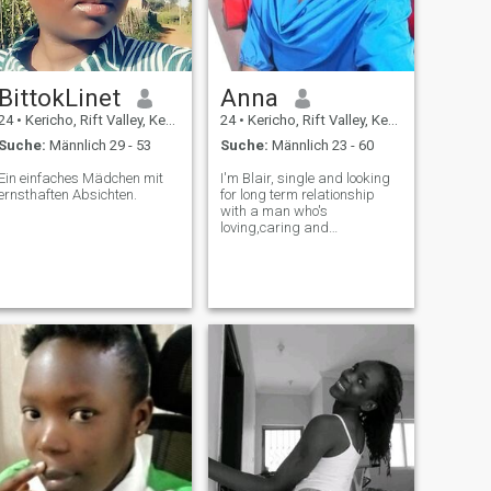
BittokLinet
Anna
24
•
Kericho, Rift Valley, Kenia
24
•
Kericho, Rift Valley, Kenia
Suche:
Männlich 29 - 53
Suche:
Männlich 23 - 60
Ein einfaches Mädchen mit
I'm Blair, single and looking
ernsthaften Absichten.
for long term relationship
with a man who's
loving,caring and
submissive