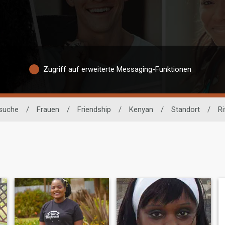
Zugriff auf erweiterte Messaging-Funktionen
rsuche
/
Frauen
/
Friendship
/
Kenyan
/
Standort
/
Ri