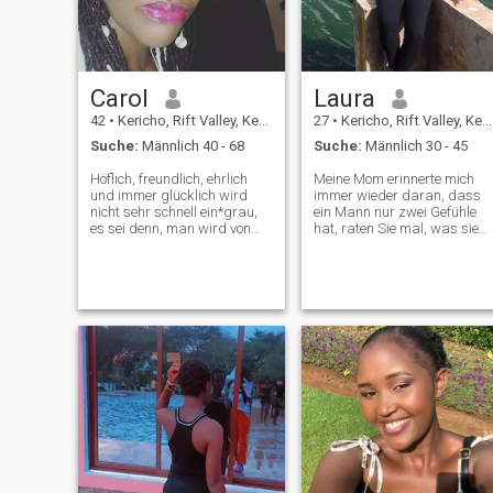
passen,,, und am
wichtigsten
Carol
Laura
42
•
Kericho, Rift Valley, Kenia
27
•
Kericho, Rift Valley, Kenia
Suche:
Männlich 40 - 68
Suche:
Männlich 30 - 45
Höflich, freundlich, ehrlich
Meine Mom erinnerte mich
und immer glücklich wird
immer wieder daran, dass
nicht sehr schnell ein*grau,
ein Mann nur zwei Gefühle
es sei denn, man wird von
hat, raten Sie mal, was sie
someone.serious total
sind. Nachricht mir Ihre
genervt und interessiert sich
Antwort Moderne Frau mit
für wichtige Themen. Ich bin
traditionellen Werten und
auch ein liebenswerter,
Standards. Ich will Kinder.
liebevoller und fröhlicher
Seit 4/24 rasierte ich meine
Mensch. Ich bin nicht hier, um
Haare 😂 und arbeite daran
Witze zu machen. ich bin
neue Haare zu wachsen. Ich
hier, um nach Liebe und einer
bin immer noch das liebste
soliden Grundlage für eine
Vorbild aller. Ich bin sehr
lange Beziehung und eine
vorsichtig mit wem ich mich
glänzende Zukunft zu
verbünde.
suchen. ich bin nur eine
normale afrikanische Dame,
die meine Kultur liebt, ich bin
einfach, natürlich und ein
Leben ohne Komplikationen.