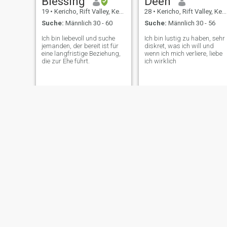
Blessing
Deen
19
•
Kericho, Rift Valley, Kenia
28
•
Kericho, Rift Valley, Kenia
Suche:
Männlich 30 - 60
Suche:
Männlich 30 - 56
Ich bin liebevoll und suche
Ich bin lustig zu haben, sehr
jemanden, der bereit ist für
diskret, was ich will und
eine langfristige Beziehung,
wenn ich mich verliere, liebe
die zur Ehe führt.
ich wirklich
Lazel
Florence
38
•
Kericho, Rift Valley, Kenia
31
•
Kericho, Rift Valley, Kenia