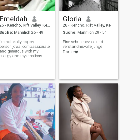
Emeldah
Gloria
26
•
Kericho, Rift Valley, Kenia
28
•
Kericho, Rift Valley, Kenia
Suche:
Männlich 26 - 49
Suche:
Männlich 29 - 54
I'm naturally happy
Eine sehr liebevolle und
person,jovial,compassionate
verständnisvolle junge
and generous with my
Dame.❤️
energy and my emotions