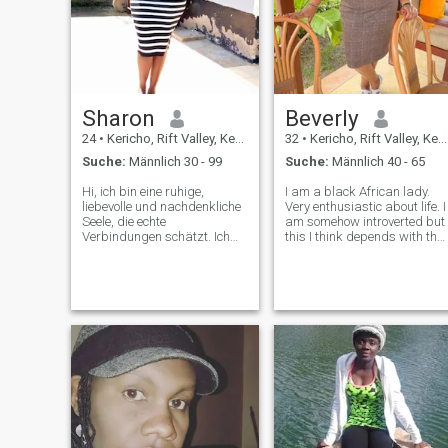
Sharon
Beverly
24
•
Kericho, Rift Valley, Kenia
32
•
Kericho, Rift Valley, Kenia
Suche:
Männlich 30 - 99
Suche:
Männlich 40 - 65
Hi, ich bin eine ruhige,
I am a black African lady.
liebevolle und nachdenkliche
Very enthusiastic about life. I
Seele, die echte
am somehow introverted but
Verbindungen schätzt. Ich
this I think depends with the
genieße einfache Dinge wie
who in the house,, I love life
gute Gesellschaft, tiefe
and seeking to fi d someone
Gespräche und friedliche
who makes it better in simpl
Momente. Ich glaube an
amazing ways,,, take my
Freundlichkeit, Ehrlichkeit
hand and take the lea
und Liebe, die sich sicher
und echt anfühlt. Ich bin hier,
um jemand Besonderes zu
treffen, der bereit ist für
etwas Sinnvolles,,, ich liebe
es auch zu reisen und
Picknicks zu genießen,, ich
kann sowohl in ländliche als
auch in städtische Gebiete