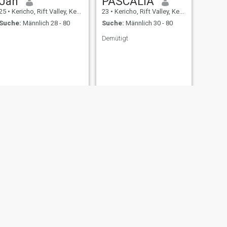
Jan
PASCALIA
25
•
Kericho, Rift Valley, Kenia
23
•
Kericho, Rift Valley, Kenia
Suche:
Männlich 28 - 80
Suche:
Männlich 30 - 80
Demütigt
WEITER
Shilla
22
•
Kericho, Rift Valley, Kenia