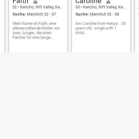
Faith
Caroline
32
•
Kericho, Rift Valley, Kenia
30
•
Kericho, Rift Valley, Kenia
Suche:
Männlich 32 - 57
Suche:
Männlich 32 - 58
Mein Name ist Faith, eine
Am Caroline from Kenya ...33
alleinerziehende Mutter von
years old...single with 1
zwei Jungen, die einen
child...
Partner für eine lange
Beziehung sucht, der
finanziell stabil und von
gutem Charakter ist.
doreen
Mercy
26
•
Kericho, Rift Valley, Kenia
31
•
Kericho, Rift Valley, Kenia