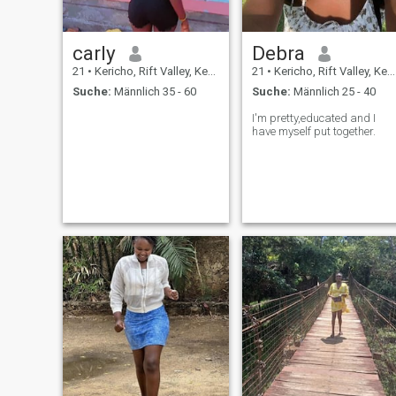
WILLKOMMEN IN MEINEM
LEBEN, WENN IHNEN
GEFÄLLT, WAS SIE LESEN.
carly
Debra
Danke.
21
•
Kericho, Rift Valley, Kenia
21
•
Kericho, Rift Valley, Kenia
Suche:
Männlich 35 - 60
Suche:
Männlich 25 - 40
I'm pretty,educated and I
have myself put together.