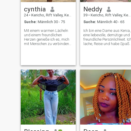
cynthia
Neddy
24
•
Kericho, Rift Valley, Kenia
39
•
Kericho, Rift Valley, Kenia
Suche:
Männlich 30 - 75
Suche:
Männlich 40 - 65
Mit einem warmen Lächeln
Ich bin eine Dame aus Kenia,
und einem freundlichen
eine liebevolle, demütige und
Herzen genieße ich es, mich
freundliche Persönlichkeit. Ic
mit Menschen zu verbinden
lache, Reise und habe Spaß.
und Freude zu bringen,
wohin ich auch gehe. Ich liebe
es, neue Orte zu erkunden,
sinnvolle Gespräche zu
führen und dem Leben einen
Hauch von Spaß zu
verleihen.