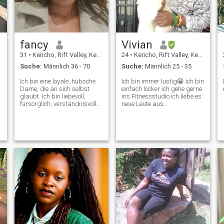
fancy
Vivian
31
•
Kericho, Rift Valley, Kenia
24
•
Kericho, Rift Valley, Kenia
Suche:
Männlich 36 - 70
Suche:
Männlich 25 - 35
Ich bin eine loyale, hübsche
Ich bin immer lustig😁 ich bin
Dame, die an sich selbst
einfach locker ich gehe gerne
glaubt. Ich bin liebevoll,
ins Fitnessstudio ich liebe es
fürsorglich, verständnisvoll
neue Leute aus
und entspannt. Ich würde
verschiedenen Ethnien
gerne jemanden treffen, der
kennenzulernen ich liebe es,
nett und fürsorglich ist. Ich
neue Freunde zu haben, bin
liebe Sport, putzen, Fahrrad
so freundlich. Während
fahren und zu jeder Musik
meiner Freizeit koche ich
,
tanzen, die ich höre. Ich bin
gerne, um besonders
ein guter Zuhörer. Ich liebe
Waldgebiete zu erkunden.
Haustiere, Landwirtschaft
und auch Menschen,
unabhängig von ihrer
ethnischen Zugehörigkeit.