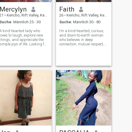
Mercylyn
Faith
21
•
Kericho, Rift Valley, Kenia
26
•
Kericho, Rift Valley, Kenia
Suche:
Männlich 25 - 30
Suche:
Männlich 30 - 80
A kind-hearted lady who
I’m a kind-hearted, curious,
loves to laugh, explore new
and down-to-earth woman
things, and appreciate the
who believes in deep
simple joys of life. Looking for
connection, mutual respect,
honesty, respect, and a
and a good sense of humor. I
meaningful connection.
love discovering new
cultures, trying new cuisines,
and sharing meaningful
conversations over a cup of
coffee or a walk