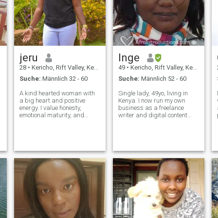
jeru
Inge
28
•
Kericho, Rift Valley, Kenia
49
•
Kericho, Rift Valley, Kenia
Suche:
Männlich 32 - 60
Suche:
Männlich 52 - 60
A kind hearted woman with
Single lady, 49yo, living in
a big heart and positive
Kenya. I now run my own
energy. I value honesty,
business as a freelance
emotional maturity, and
writer and digital content
meaningful conversations. I
creator but worked as a PR
believe love should feel safe,
professional for 15 years. I've
e
peaceful, and inspiring. If
lived in the UK, Lebanon, and
you’re intentional, respectful,
Israel and travelled to a few
and ready for something
countries in Scandinavia an
real, w