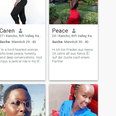
Caren
Peace
27
•
Kericho, Rift Valley, Kenia
24
•
Kericho, Rift Valley, Kenia
Suche:
Männlich 29 - 40
Suche:
Männlich 30 - 40
I'm a kind-hearted woman
Hi Ich bin Frieden aus Kenia
who loves peace, honesty,
24 Jahre alt aus Kenia 🇪
and deep conversations. God
auf der Suche nach einem
plays a central role in my life,
Partner
and I'm looking for someone
who shares that foundation. I
enjoy simple things like
cooking, music, laughter, and
spending quality time. I'