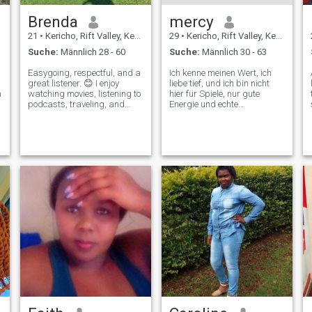
Brenda
mercy
21
•
Kericho, Rift Valley, Kenia
29
•
Kericho, Rift Valley, Kenia
Suche:
Männlich 28 - 60
Suche:
Männlich 30 - 63
Easygoing, respectful, and a
Ich kenne meinen Wert, ich
great listener. 😊 I enjoy
liebe tief, und ich bin nicht
h
watching movies, listening to
hier für Spiele, nur gute
podcasts, traveling, and
Energie und echte
spending time at the beach.
Verbindung. Ich schätze
I'm always curious about
Ehrlichkeit, Anstrengung und
different cultures and love
jemanden, der weiß, wie man
meaningful conversations
richtig liebt.
that go beyond small talk. I
val