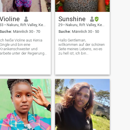
hören können...
Violine
Sunshine
33
•
Nakuru, Rift Valley, Kenia
29
•
Nakuru, Rift Valley, Kenia
Suche:
Männlich 30 - 70
Suche:
Männlich 30 - 50
Ich heiße Violine aus Kenia
Hallo Gentleman,
Single und bin eine
willkommen auf der schönen
Krankenschwester und
Seite meines Lebens, wo es
arbeite unter der Regierung
zu hell ist, ich bin
Kenias und bin eine sehr
gezwungen, meine
fleißige Dame Ich habe ein
Lebendigkeit mit meiner
kleines Mädchen. Ich bin hier,
besseren Hälfte zu teilen! Ich
um einen Mann zu suchen.
verkörpere Positivität,
Wenn du wirklich bereit bist,
Selbstvertrauen und guten
einen Mann zu suchen, der
Willen und nehme die
mich lieben wird, dann liebe
Abenteuer des Lebens mit
ich ihn auch, heirate ihn und
offenem Herzen an. Ich suche
wir beginnen ein
meinen wahren
Seelenverwandten, der
gemeinsames Leben ❤️❤️❤️
meinen lebendigen Geist
❤️
ergänzt und sinnvolle
Erfahrungen teilt. Ich glaube
an die Kraft der Liebe und
Verbindung und ich freue
mich, jemanden zu finden,
der mit meiner göttlichen