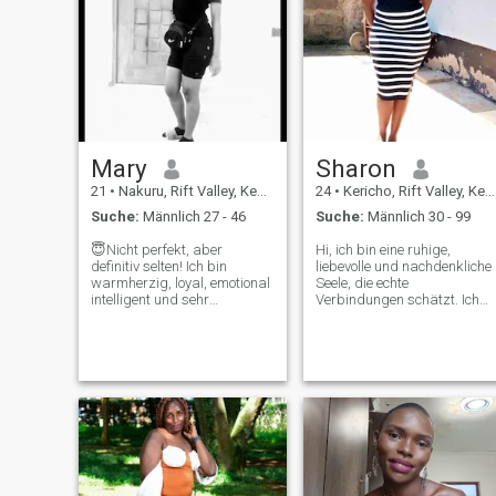
Mary
Sharon
21
•
Nakuru, Rift Valley, Kenia
24
•
Kericho, Rift Valley, Kenia
Suche:
Männlich 27 - 46
Suche:
Männlich 30 - 99
😇Nicht perfekt, aber
Hi, ich bin eine ruhige,
definitiv selten! Ich bin
liebevolle und nachdenkliche
warmherzig, loyal, emotional
Seele, die echte
intelligent und sehr
Verbindungen schätzt. Ich
fürsorglich. Ich bin ein guter
genieße einfache Dinge wie
Zuhörer, ein tiefer Denker und
gute Gesellschaft, tiefe
ich liebe es, sinnvolle
Gespräche und friedliche
Verbindungen herzustellen.
Momente. Ich glaube an
😘Honey,,, lass uns
Freundlichkeit, Ehrlichkeit
gegenseitig Frieden und
und Liebe, die sich sicher
und echt anfühlt. Ich bin hier,
Ärger machen 😉😘😜❤️
um jemand Besonderes zu
Achtung Ich bin nicht hier für
treffen, der bereit ist für
ein beschissenes Verhalten,
etwas Sinnvolles,,, ich liebe
Nacktheit oder Wenn Sie so
es auch zu reisen und
freundlich sind, lassen Sie