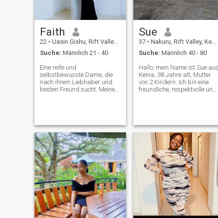
Faith
Sue
22
•
Uasin Gishu, Rift Valley, Kenia
37
•
Nakuru, Rift Valley, Kenia
Suche:
Männlich 21 - 40
Suche:
Männlich 40 - 80
Eine reife und
Hallo, mein Name ist Sue au
selbstbewusste Dame, die
Kenia, 38 Jahre alt, Mutter
nach ihrem Liebhaber und
von 2 Kindern. Ich bin eine
besten Freund sucht. Meine
freundliche, respektvolle und
Liebessprache ist Geschenke
familienorientierte Frau, die
und Worte der Affirmation
derzeit in einer
und ich bin auch auf
Sicherheitsfirma arbeitet. Ich
körperliche Berührung
schätze Ehrlichkeit, Glauben,
eingestellt. Ich schätze
sinnvolle Gespräche und
Ehrlichkeit Loyalität und
persönliches Wachstum. In
offene Kommunikation.
meiner Freizeit lerne ich
Trotzdem liebe ich es, an
gerne neue Dinge, verbringe
neue Orte zu reisen, zu
Zeit mit meinen Lieben und
kochen, zu tanzen und Neues
schätze die einfachen
zu lernen.
Segnungen des Lebens. Ich
bin hier, um mich mit
jemandem zu verbinden, der
Respekt, Verständnis und
eine sinnvolle Zukunft
gemeinsam schätzt. Danke
fürs Lesen, und ich wünsche