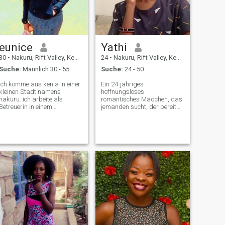
das Leben bereichert.
eunice
Yathi
30
•
Nakuru, Rift Valley, Kenia
24
•
Nakuru, Rift Valley, Kenia
Suche:
Männlich 30 - 55
Suche:
24 - 50
Ich komme aus kenia in einer
Ein 24-jähriges
kleinen Stadt namens
hoffnungsloses
nakuru. ich arbeite als
romantisches Mädchen, das
Betreuerin in einem
jemanden sucht, der bereit
Seniorenheim. ich bin auch
ist, sich mit einer
Mutter eines wunderschönen
Fernbeziehung zu
Jungen. ich verbringe gerne
beschäftigen ich lebe in
Zeit mit meinem Sohn, meiner
KENIA, speziell an einem Ort,
Schwester an meinen freien
der als Nakuru bekannt ist,
Tagen. Ich bin auf der Suche
der nächsten Stadt von
nach einer langfristigen
Nairobi. lassen Sie mich das
Beziehung, die zur Ehe führt
nicht vergessen ich bin ein
bitte, nur ernsthafte Leute,
Tomboy als ich aufwuchs,
ich bin nicht bereit für Spiele
war ich umgeben von
und bitte fragen Sie nicht
Jungen, die mich an das
nach Aktaufnahmen oder ich
Leben anpassen ließen Stil,
werde Sie blockieren... Danke
den ich nicht oft
hoffe, dass Sie bald von
Mädchenklamotten anziehe,
meinem zukünftigen Mann
nur um zu erwähnen