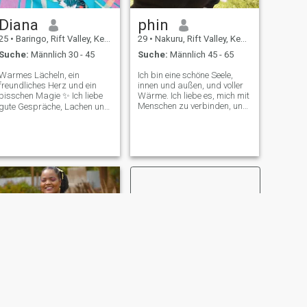
weiblichen Energie Resonanz
findet. Es braucht zwei zum
Diana
phin
Tango. Sollen wir das tun?🥰
💃🤗💝
25
•
Baringo, Rift Valley, Kenia
29
•
Nakuru, Rift Valley, Kenia
Suche:
Männlich 30 - 45
Suche:
Männlich 45 - 65
Warmes Lächeln, ein
Ich bin eine schöne Seele,
freundliches Herz und ein
innen und außen, und voller
bisschen Magie ✨ Ich liebe
Wärme. Ich liebe es, mich mit
Menschen zu verbinden, und
gute Gespräche, Lachen und
ich genieße sinnvolle
das Aufbauen von etwas
Gespräche, Lachen und
Echtem. Einfach, liebevoll und
bleibende Erinnerungen. Ich
aufrichtig. Ich glaube an
schätze Liebe, Familie,
Respekt, Ehrlichkeit und an
Loyalität und die kleinen
das Leben, einen schönen
Gesten, die Freundschaften
Moment nach dem anderen.
besonders machen.
Alles an mir ist natürlich,
natürliches Haar, natürliche
Schönheit, Natürliche Liebe
Ich bin hier für echte
Verbindung und gute
Energie. Süßes Lächeln,
großes Herz und nur positive
Vibrationen 💕 Lass uns
lachen, vibrieren und sehen,
wohin das führt. 😊grüß ihn.
😊
WEITER