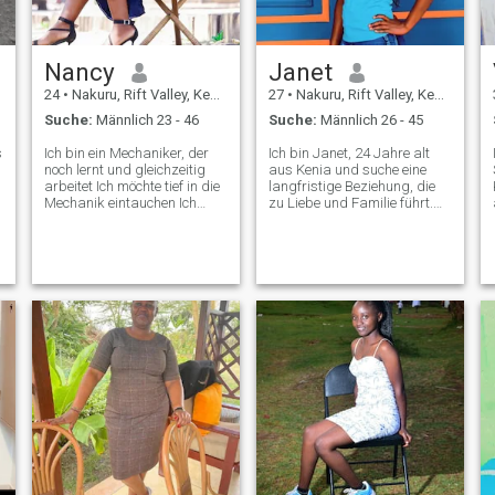
Nancy
Janet
24
•
Nakuru, Rift Valley, Kenia
27
•
Nakuru, Rift Valley, Kenia
Suche:
Männlich 23 - 46
Suche:
Männlich 26 - 45
s
Ich bin ein Mechaniker, der
Ich bin Janet, 24 Jahre alt
noch lernt und gleichzeitig
aus Kenia und suche eine
arbeitet Ich möchte tief in die
langfristige Beziehung, die
Mechanik eintauchen Ich
zu Liebe und Familie führt.
kann ein paar Reparaturen
Ich bin sehr nett, liebevoll,
machen Ich arbeite halbtags
fürsorglich, bescheiden, loyal
in der Garage und öffne
vertrauenswürdig,
meinen Laden am
aufgeschlossen und lustig.
Nachmittag Ich verkaufe
Ich liebe Kochen, Reisen,
Schuhe Kleider Shorts
Wandern und Filme. ich liebe
Hemden sagen wir Kleidung
Natur und
und Schuhen und Make-up
Sonnenuntergänge. keine
und Parfüm
Anschlußstellen