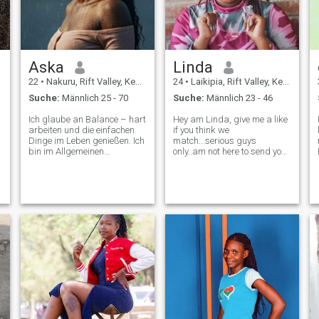
Teilen. Ich möchte mein
goldenes Jahr mit meinem
besten Freund teilen, jemand
mit den gleichen Werten wie
meine.
Aska
Linda
22
•
Nakuru, Rift Valley, Kenia
24
•
Laikipia, Rift Valley, Kenia
Suche:
Männlich 25 - 70
Suche:
Männlich 23 - 46
Ich glaube an Balance – hart
Hey am Linda, give me a like
arbeiten und die einfachen
if you think we
Dinge im Leben genießen. Ich
match...serious guys
bin im Allgemeinen
only..am not here to send you
optimistisch, ein großartiger
nudes! iam a very outgoing
Zuhörer und immer offen für
lady, i like travelling
das Lernen neuer Dinge.
alot,trying new foods and
Freunde würden mich als
restaurants, going for hikes,
loyal, lustig, locker
watching
beschreiben und ich schätze
movies,cooking...ooh and
gute Gespräche, einen guten
also i'm an i
Sinn für Humor und
authentische Menschen