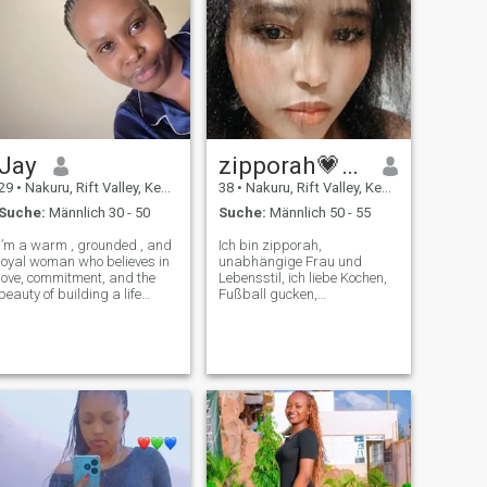
Jay
zipporah💗🇰🇪
29
•
Nakuru, Rift Valley, Kenia
38
•
Nakuru, Rift Valley, Kenia
Suche:
Männlich 30 - 50
Suche:
Männlich 50 - 55
I’m a warm , grounded , and
Ich bin zipporah,
loyal woman who believes in
unabhängige Frau und
love, commitment, and the
Lebensstil, ich liebe Kochen,
beauty of building a life
Fußball gucken,
together. I’ m a proud mom,
fernsehserien ansehen, lesen,
and my children are a big
beten Musik.! Gewohnheiten.
part of my world, so I
Ich liebe es zu reisen, die
understand the joys(and
Natur und verschiedene
challenges) of parenting . I’ m
Kulturen zu sehen und
not here
Sprachen auszutauschen 😍
Ich bin Single, keine Kinder,
die mit meinen beiden
Hunden leben und eine Katze
Single zu sein ist kein
Verbrechen! Wir wollen uns,