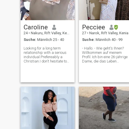
schüchtern fühlen Schreiben
Sie eine Nachricht 😌
Caroline
Pecciee
24
•
Nakuru, Rift Valley, Kenia
27
•
Narok, Rift Valley, Kenia
Suche:
Männlich 25 - 40
Suche:
Männlich 40 - 99
Looking for a long term
- Hallo. - Wie geht's Ihnen?
relationship with a serious
Willkommen auf meinem
individual.Prefereably a
Profil. Ich bin eine 26-jährige
Christian.I don't hesitate to
Dame, die das Leben
block scammers!!I don't send
leidenschaftlich liebt und
nudes.Am a God fearing
alles darin genießt. Ich
African woman..I am
genieße gute Gespräche,
romantic, kind,I am proudly
echte Verbindungen. Ich bin
African and I love African
ein typisches afrikanisches
culture (don't m
Mädchen, das gelernt hat,
sich um seine Familie zu
kümmern. Familie ist alles
für mich. Ich weiß.