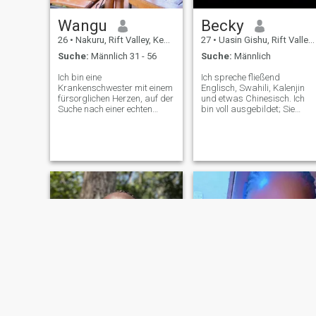
allen viel Erfolg bei der
Suche.
Wangu
Becky
26
•
Nakuru, Rift Valley, Kenia
27
•
Uasin Gishu, Rift Valley, Kenia
Suche:
Männlich 31 - 56
Suche:
Männlich
Ich bin eine
Ich spreche fließend
Krankenschwester mit einem
Englisch, Swahili, Kalenjin
fürsorglichen Herzen, auf der
und etwas Chinesisch. Ich
Suche nach einer echten
bin voll ausgebildet; Sie
Beziehung, die zu etwas
können sich meine Bilder
dauerhaftem und
oben ansehen. Also schreib,
bedeutungsvollem werden
wenn du nur an jemandem
kann. Ich glaube, Liebe sollte
interessiert bist, an dem du
sich sicher, friedlich und
gedacht hast. Ich schätze
erhebend anfühlen. Ein Ort,
Ehrlichkeit, Respekt und
an dem sich beide Partner
Familientraditionen und
geschätzt, unterstützt und
strebe nach einer echten,
wahrhaft gesehen fühlen. Ich
langfristigen Beziehung, in
bin die Art von Frau, die
der Vertrauen an erster Stell
ihrem Partner zur Seite steht,
steht. Betrüger oder
ihn ermutigt, wenn er müde
Heiratssuchende sind
ist, und ihn an seine Stärke
absolut nicht willkommen,
und sein Ziel erinnert.
die nur aufrichtiges
Zutiefst zu lieben kommt mir
Engagement und wahre
natürlich, und ich möchte
Liebe suchen.
diese Liebe mit jemandem
teilen, der bereit ist für etwas
Echtes. Ich will eine