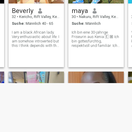
Beverly
maya
32
•
Kericho, Rift Valley, Kenia
30
•
Nakuru, Rift Valley, Kenia
Suche:
Männlich 40 - 65
Suche:
Männlich
I am a black African lady.
Ich bin eine 30-jährige
Very enthusiastic about life. I
Friseurin aus Kenia 🇪 🏼 Ich
am somehow introverted but
bin gottesfürchtig,
this I think depends with the
respektvoll und familiär. Ich
who in the house,, I love life
liebe es zu kochen, zu
and seeking to fi d someone
schwimmen und mich um die
who makes it better in simple
Menschen zu kümmern, die
amazing ways,,, take my
ich liebe. Ich suche einen
hand and take the lea
loyalen, ehrgeizigen Mann,
mit dem ich eine Zukunft
aufbauen kann. Wenn du
Frieden, Ehrlichkeit und
Partnerschaft schätzt, dann
e
lass uns reden.