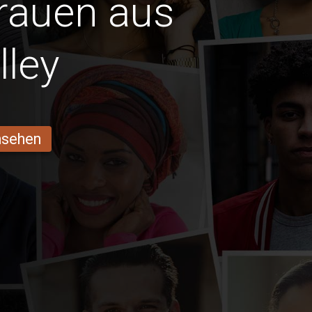
Frauen aus
lley
ansehen