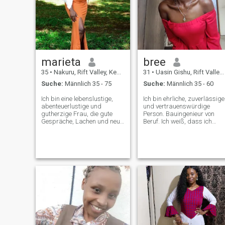
Picknicks zu genießen,, ich
mich durch.
kann sowohl in ländliche als
auch in städtische Gebiete
passen,,, und am
wichtigsten
marieta
bree
35
•
Nakuru, Rift Valley, Kenia
31
•
Uasin Gishu, Rift Valley, Kenia
Suche:
Männlich 35 - 75
Suche:
Männlich 35 - 60
Ich bin eine lebenslustige,
Ich bin ehrliche, zuverlässige
abenteuerlustige und
und vertrauenswürdige
gutherzige Frau, die gute
Person. Bauingenieur von
Gespräche, Lachen und neue
Beruf. Ich weiß, dass ich
Dinge ausprobiert. Ob Sie ein
wunderschön bin☺️ Ich habe
neues Café erkunden, einen
wirklich schreckliche
malerischen Pfad wandern
Perversen getroffen. Bitte
oder einen gemütlichen
fragen Sie nicht nach meinen
Abend mit einem tollen Film
nackten Bildern. ich will eine
verbringen möchten. Ich liebe
Mann, der weiß, was er will,
es, jeden Moment optimal zu
einen Mann, der ein Eheman
nutzen.
sein will, nicht nur Ehe, ich
will meinen besten Freund,
der mich frei um sie herum
machen wird. Das ist nicht
zu viel, um mich zu bitten😅
Ich werde mich definitiv