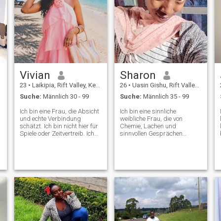
Vivian
Sharon
23
•
Laikipia, Rift Valley, Kenia
26
•
Uasin Gishu, Rift Valley, Kenia
Suche:
Männlich 30 - 99
Suche:
Männlich 35 - 99
Ich bin eine Frau, die Absicht
Ich bin eine sinnliche
und echte Verbindung
weibliche Frau, die von
schätzt. Ich bin nicht hier für
Chemie, Lachen und
Spiele oder Zeitvertreib. Ich
sinnvollen Gesprächen
bin hier für etwas Sinnvolles,
angezogen wird. Ich werde
etwas, das sich richtig
von guter Energie inspiriert,
anfühlt, ohne gezwungen zu
von der Art, die wächst und
werden. Ich würde mich als
Wachstum fördert, während
ruhig, nachdenklich und leise
sie mich herausfordert, mich
zuversichtlich beschreiben.
weiterzuentwickeln, größer
Ich bin jemand, der die
zu träumen und mehr zu
einfachen Dinge genießt.
erleben. Ich liebe die
Gute Gespräche, friedliche
Einfachheit des ländlichen
Momente, Lachen, das leicht
Lebens: die Natur, die ruhige
kommt, und umgeben zu
Schönheit, die sanften