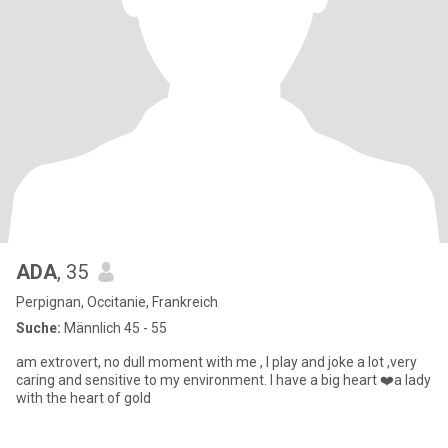
ADA
, 35
Perpignan, Occitanie, Frankreich
Suche:
Männlich 45 - 55
am extrovert, no dull moment with me , I play and joke a lot ,very
caring and sensitive to my environment. I have a big heart ❤️a lady
with the heart of gold