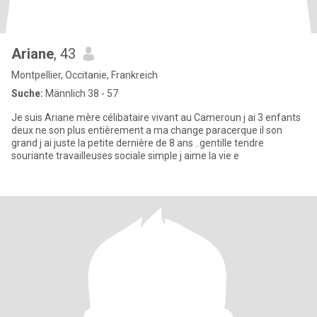
Ariane
, 43
Montpellier, Occitanie, Frankreich
Suche:
Männlich 38 - 57
Je suis Ariane mère célibataire vivant au Cameroun j ai 3 enfants
deux ne son plus entièrement a ma change paracerque il son
grand j ai juste la petite dernière de 8 ans ..gentille tendre
souriante travailleuses sociale simple j aime la vie e