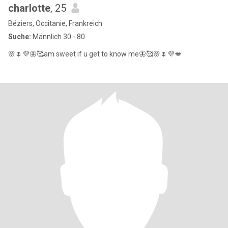
charlotte
, 25
Béziers, Occitanie, Frankreich
Suche:
Männlich 30 - 80
🌸🌷💜🦋🥰am sweet if u get to know me🦋🥰🌸🌷💜💋