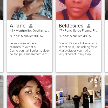
Ariane
Beldesiles
43
•
Montpellier, Occitanie, Frankreich
47
•
Paris, Île-de-France, Frankreich
Suche:
Männlich 38 - 57
Suche:
Männlich 40 - 53
Je suis Ariane mère
One WHO says to be serious
n
célibataire vivant au
in fact he is just looking for a
Cameroun j ai 3 enfants deux
Marie diaper you me I am
ne son plus entièrement a ma
very different in my step
change paracerque il son
really serious there is a lot
grand j ai juste la petite
WHO are there for sex gone
dernière de 8 ans ..gentille
your way please i'm not any
tendre souriante
what WHO there are men
travailleuses sociale simple j
WHO contact That I seek a
aime la vie e
reenacment of life to two
WHO contacted went to the
end if not stopped you on my
Profile I seek True love for a
recreation of family life I
demand of class and
authenticity and do not even
think I was wrong i keep An
eye open i am a real good