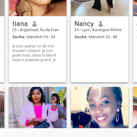
and lively social butterfly
cheerful and a wide open
mind everything is said.
There is'
tiana
Nancy
25
•
Argenteuil, Île-de-France, Frankreich
34
•
Lyon, Auvergne-Rhône-Alpes, Frankreich
Suche:
Männlich 34 - 54
Suche:
Männlich 35 - 80
je suis quelqu'un de vrai .
e
d'ouvert d'esprit. je suis
jeune mais dans la tête et
l'esprit je pense grand. je
souhaite donc trouver du
sérieux une personne qui
souhaite vraiment avancer
avec moi . je suis câline
douce et respectueuse .
j'aime faire l