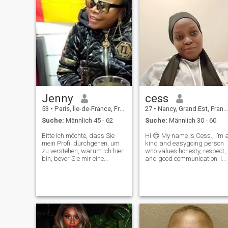
Jenny
cess
53
•
Paris, Île-de-France, Frankreich
27
•
Nancy, Grand Est, Frankreich
Suche:
Männlich 45 - 62
Suche:
Männlich 30 - 60
Bitte Ich möchte, dass Sie
Hi 😊 My name is Cess., I’m a
mein Profil durchgehen, um
kind and easygoing person
zu verstehen, warum ich hier
who values honesty, respect,
bin, bevor Sie mir eine
and good communication. I
Nachricht schicken, Ich
enjoy simple things in life like
werde Sie blockieren, wenn
good conversations, laughter
Sie das nicht respektieren,
and spending time around
weil ich nicht hier bin. Um
positive people. I’m here
neue Freunde zu finden, oder
hoping to meet someone
einen Sexualpartner zu
suchen. Wenn Sie sich für
meinen zukünftigen
Ehemann qualifizieren, viel