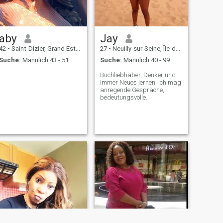
aby
Jay
42
•
Saint-Dizier, Grand Est, Frankreich
27
•
Neuilly-sur-Seine, Île-de-France, Frankreich
Suche:
Männlich 43 - 51
Suche:
Männlich 40 - 99
Buchliebhaber, Denker und
immer Neues lernen. Ich mag
anregende Gespräche,
bedeutungsvolle
Verbindungen und
Menschen, die
leidenschaftlich daran
interessiert sind, was sie tun.