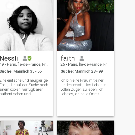
Nessli
faith
49
•
Paris, Île-de-France, Frankreich
25
•
Paris, Île-de-France, Frankreich
Suche:
Männlich 35 - 55
Suche:
Männlich 28 - 99
Eine einfache und neugierige
Ich bin eine Frau mit einer
Frau, die auf der Suche nach
Leidenschaft, das Leben in
einem coolen, verfügbaren,
vollen Zügen zu leben. Ich
authentischen und
liebe es, an neue Orte zu
erfahrenen Mann ist, für Eine
reisen, gutes Essen und Wein
ERNSTHAFTE Beziehung, die
zu genießen und
so viel Liebe hat. Schicken Sie
unvergessliche Erinnerungen
mir eine Nachricht. Cyranos,
zu schaffen. Ob ich nun eine
verheiratet, charmanter
schöne Zeit mit der Familie
ausgebildet Bitte enthalte
genieße oder etwas Neues
dich, ich bin eine einfache
erforsche, ich umarme das
Frau. Wenn Sie zur
Leben mit Neugier und
Verfügung stehen und wir
Eleganz.