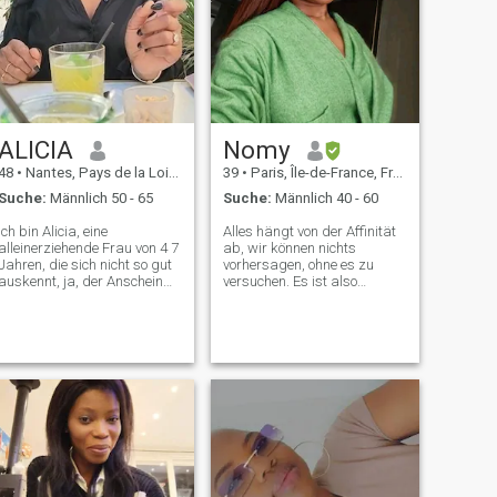
Sie mich tut mir leid Ich
werde Ihnen nicht antworten
danke gehen Sie bitte
ALICIA
Nomy
48
•
Nantes, Pays de la Loire, Frankreich
39
•
Paris, Île-de-France, Frankreich
Suche:
Männlich 50 - 65
Suche:
Männlich 40 - 60
Ich bin Alicia, eine
Alles hängt von der Affinität
alleinerziehende Frau von 4 7
ab, wir können nichts
Jahren, die sich nicht so gut
vorhersagen, ohne es zu
auskennt, ja, der Anschein
versuchen. Es ist also
ist trügerisch. Ich bin hier mit
nutzlos, darauf zu bestehen.
dem Ziel, Liebe zu finden,
\NCelui, das mir gefällt, wird
wenn ich mich mit einem
die Gelegenheit haben, mich
Mann von mindestens 5 0
zu treffen und umgekehrt.
Jahren fühle, schützend,
\NJE steckt mich nicht in eine
romantisch, ziemlich groß,
Box, weil wir Freunde finden
weil ich mich selbst 1 m7 8
können, die Liebe finden. Ich
miesse. Ich möchte angeben,
würde gegen alle Menschen,
dass ich auf Profile ohne
die nicht in Europa wohnen,
Fotos nicht antworten werde.
leider nicht antworten. Tut
Es wird gesagt, dass Liebe
mir leid. Ich bin kein Fälscher,
überall gefunden wird. Ich
wenn du mir nicht glaubst,