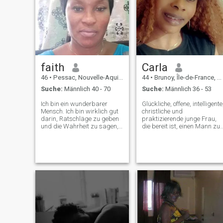
faith
Carla
46
•
Pessac, Nouvelle-Aquitaine, Frankreich
44
•
Brunoy, Île-de-France, Frankreich
Suche:
Männlich 40 - 70
Suche:
Männlich 36 - 53
Ich bin ein wunderbarer
Glückliche, offene, intelligente
Mensch. Ich bin wirklich gut
christliche und
darin, Ratschläge zu geben
praktizierende junge Frau,
und die Wahrheit zu sagen,
die bereit ist, einen Mann zu
wenn es nötig ist. Ich bin eine
treffen, der mich ernsthaft
Person, die gerne etwas
und auf Gegenseitigkeit
Unternehmen und nicht
lieben wird. Wir mussten un
untätig herumsitzen möchte.
von Gott leiten lassen in
Ich bin auch toll mit Kindern.
allem, was wir besprechen
Ich verbringe gern Zeit mit
werden.
jüngeren Kindern, die ihnen
helfen und ihnen helfen. Diese
Qualität hilft mir in der
Bibliothek, wo ich an den
meisten Wochenenden
freiwillig arbeite.