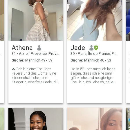
Athena
Jade
31
•
Aix-en-Provence, Provence-Alpes-Côte d'Azur, Frankreich
39
•
Paris, Île-de-France, Frankreich
Suche:
Männlich 49 - 59
Suche:
Männlich 40 - 53
🔥 “Ich bin eine Frau des
Hallo 👋 über mich Ich kann
Feuers und des Lichts. Eine
sagen, dass ich eine sehr
leidenschaftliche, eine
glückliche und neugierige
Kriegerin, eine freie Seele, die
Frau bin, ich liebe es, neue
glaubt, dass nichts
Dinge zu entdecken und von
unmöglich ist, wenn man
anderen zu lernen. Meine
wirklich will. Ich gehe mit
Familie und Freunde lieben
Sicherheit, denn ich weiß, wer
mich wegen meiner Fähigkeit
ich bin und was ich verdiene.
zuzuhören, meiner positiven
Liebe zu Mir ist kein Zufall,
Einstellung und meiner
sie ist eine Begegnung von
Leichtigkeit. Ich habe einen
Seelen, eine Energie, die man
eher direkten Charakter, ich
anzieht, wenn man es wagt,
weiß, was ich will, und ich
daran zu glauben. Ich suche
drücke mich klar aus, immer
nicht jemanden, der mich
im Geiste des guten Willens