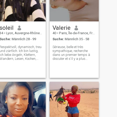
möchte sie für mich
bitte als nächstes. Das
überprüfen
Leben ist zu kurz. Danke e
Warten Ich heiße Sie demütig
willkommen und warum
nicht zu einem nächsten
Meeting. \N
soleil
Valerie
34
•
Lyon, Auvergne-Rhône-Alpes, Frankreich
40
•
Paris, Île-de-France, Frankreich
Suche:
Männlich 28 - 99
Suche:
Männlich 35 - 58
Respektvoll, dynamisch, treu
Sérieuse, belle et très
und zärtlich. Ich bin lustig,
sympathique, recherche
ich liebe Angeln, Klettern,
dans un premier temps à
Wandern, Lesen, Kochen,
discuter et s'il y a plus
Reisen usw. Abenteuer macht
d'affinités passer au chose
mir keine Angst. Ja, ich bin
Sérieuse. Je ne suis pas là
schon nach Europa gereist?
pour les plans Q ou être
Ich liebe es, andere Kulturen
sexfriend. Alors plaisantins
zu entdecken. Ich suche
s'abstenir pour ne pas
wahre Liebe. Entdecken Sie
perdre de temps
mich.