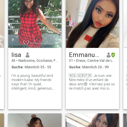
lisa
Emmanuela
43
•
Narbonne, Occitanie, Frankreich
31
•
Dreux, Centre-Val de Loire, Frankreich
Suche:
Männlich 35 - 55
Suche:
Männlich 26 - 99
I'm a young, beautiful and
🇳🇬 🇬🇧🇫🇷. Je suis une
modern babe. My friends
fière mère d'un enfant de
says that i'm quiet,
deux ans😍. n'écrivez pas ou
intelligent, kind, generous,
ne match pas avec moi si
hard working, socialable,
vous avez un problème avec
,
transparent and lovely.I can
ca. . PS : : si vous êtes dans
say that one of my best
une Relation ouverte, svp ne
quality is that i'm always
m'écrivez pas non plus ✌🏽,
filled with smiles on my face
I’m not Interessierten 🤨.
in every circ
Plancul ? Wiper a gauche 😉
T für Dankeschön 🫠🤡