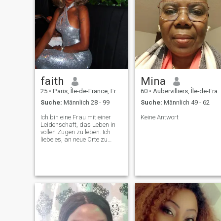
Glück.
faith
Mina
25
•
Paris, Île-de-France, Frankreich
60
•
Aubervilliers, Île-de-France, Frankreich
Suche:
Männlich 28 - 99
Suche:
Männlich 49 - 62
Ich bin eine Frau mit einer
Keine Antwort
Leidenschaft, das Leben in
vollen Zügen zu leben. Ich
liebe es, an neue Orte zu
reisen, gutes Essen und Wein
zu genießen und
unvergessliche Erinnerungen
zu schaffen. Ob ich nun eine
schöne Zeit mit der Familie
genieße oder etwas Neues
erforsche, ich umarme das
Leben mit Neugier und
Eleganz.