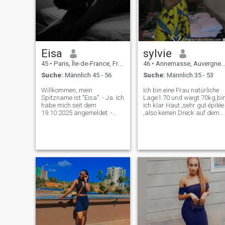
Eisa
sylvie
45
•
Paris, Île-de-France, Frankreich
46
•
Annemasse, Auvergne-Rhône-Alpes, Frankreich
Suche:
Männlich 45 - 56
Suche:
Männlich 35 - 53
Willkommen, mein
Ich bin eine Frau natürliche
Spitzname ist "Eisa". - Ja. Ich
Lage1.70 und wiegt 70kg,bi
habe mich seit dem
ich klar Haut ,sehr gut épilée
19.10.2025 angemeldet. -
,also keinen Dreck auf dem
Was? Ich bin eine Frau mit
Rumpf ,noch keine Krankheit
großem Körper und großem
,Ich bin attraktive
Herzen, die bereit ist, der
,sexy,mignonne ,souriante
richtigen Person ihre Liebe zu
,serieuse,nette ,jaime
geben. Ich habe ein ziemlich
lamour,alorssssssss usw.
sanftes Temperament und
sei ...
bin in manchen Situationen
etwas scharf. Ich bin
neugierig auf so vieles, dass
ich mir vorstellen kann. Ich
genieße es, mit höflichen,
liebenswerten, zärtlichen,
intelligenten, toleranten,
aufgeschlossenen Leuten