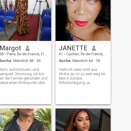
gemeinsame Interessen
haben, zögern Sie nicht,
Kontakt aufzunehmen...
Margot
JANETTE
58
•
Paris, Île-de-France, Frankreich
61
•
Cachan, Île-de-France, Frankreich
Suche:
Männlich 48 - 59
Suche:
Männlich 64 - 78
Aktiv, aufmerksam, und
Hallo ich sehe nicht aus
verspielt Stimmung; ich bin
Afrika, es ist zu weit weg Ich
an die Familie gebunden und
lebe in Europa
setze einen Ehrenpunkt über
Entschuldigung, ja
die Betrachtung des
vollkörpereigene Frau
anderen. Die Verwandten
schwarz und stark, offen,
bezeichnen mich als
Leicht zu verstehen,
altruistisch, einfach und
Nichtraucher und liebevoll
natürlich . ich liebe das
romantisch Ja Ich würde
Lesen, Theater, Kino und die
gerne einen reifen Mann
Entdeckung der anderen
treffen, nur wenn Sie
Gegenspieler.
interessiert sind, lassen Sie
mich wissen, indem Sie eine
Nachricht senden Danke
unter 60 Jahren Vergessen