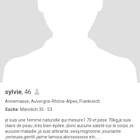
sylvie
, 46
Annemasse, Auvergne-Rhône-Alpes, Frankreich
Suche:
Männlich 35 - 53
je suis une femme naturelle qui mesure1.70 et pèse 70kg,je suis
claire de peau ,très bien épilée ,donc aucune saleté sur le corps ,ni
aucune maladie ,je suis attirante ,sexy,mignonne ,souriante
,serieuse,gentil ,jaime lamour,alorssssssss etc.......