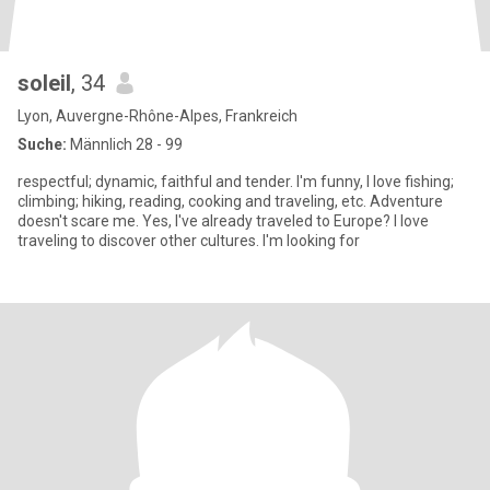
soleil
, 34
Lyon, Auvergne-Rhône-Alpes, Frankreich
Suche:
Männlich 28 - 99
respectful; dynamic, faithful and tender. I'm funny, I love fishing;
climbing; hiking, reading, cooking and traveling, etc. Adventure
doesn't scare me. Yes, I've already traveled to Europe? I love
traveling to discover other cultures. I'm looking for