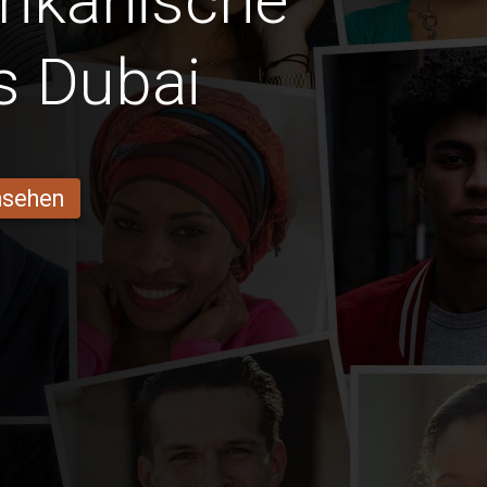
frikanische
s Dubai
ansehen