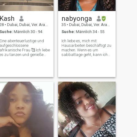
Kash
nabyonga
28
•
Dubai, Dubai, Ver. Arab. Em.
35
•
Dubai, Dubai, Ver. Arab. Em.
Suche:
Männlich 30 - 94
Suche:
Männlich 34 - 55
Eine abenteuerlustige und
Ich liebe es, mich mit
aufgeschlossene
Hausarbeiten beschäftigt zu
afrikanische Frau 🥰 Ich liebe
machen. Wenn es um
es zu tanzen und genieße
sabbattage geht, kann ich
hausgemachte Mahlzeiten
es kaum erwarten, als SDA-
😋 manchmal zu Hause zu
Christ in der Kirche und in
bleiben und mit Männern
der Gemeinschaft zu sein.
faul zu sein, macht mich
Wenn es um Freizeit geht
glücklich 🥰. Ich liebe
oh!!! Wenn es nicht den Chor
Aufmerksamkeit und
anbeten, dann sehe ich gerne
schätze Kommunikation so
Comedy, Filme und Fußball
sehr 📌 Ich bin von Natur aus
an und bin auch mein
unterwürfig, weil ich so
Liebling, wenn ich 😄
erzogen wurde. als
anfeuere. Ich liebe es, mehr
afrikanische Frau😊 kleine
über Natur und Kulturen
Dinge und Anstrengungen
verschiedener Länder mit
machen mich glücklich 😊
ihren Regionen oder staaten
übrigens, wenn du mich ins
zu erfahren, was bedeutet,
Schwimmbad schiebst,
dass Reisen auch eines
schwimme ich nicht ♀️
meiner Hobbys ist. Wenn Sie
zurück. Genießen Sie Ihren
viel über mich wissen wollen,