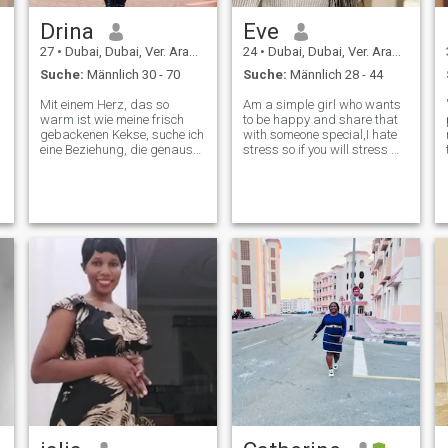
u
Drina
Eve
n
27
•
Dubai, Dubai, Ver. Arab. Em.
24
•
Dubai, Dubai, Ver. Arab. Em.
Suche:
Männlich 30 - 70
Suche:
Männlich 28 - 44
Mit einem Herz, das so
Am a simple girl who wants
warm ist wie meine frisch
to be happy and share that
gebackenen Kekse, suche ich
with someone special,I hate
eine Beziehung, die genauso
stress so if you will stress me
erfüllend und süß ist. Mein
don’t reach me out . I love my
Leben ist eine Mischung aus
space and am very
s
ehrgeizigen Karrierezielen
intentional about my peace of
als Lehrer und
mind , I am a selective
Wochenenden, die in der
introvert and I can be really
Natur verbracht werden. Ich
sh
habe jahrelang mein Leben
zu einem Meisterwerk an
Erfahrung, Leistung und
bedeutungsvollen
Verbindungen gemacht. Ich
bin eine junge Dame, die
Schönheit in Einfachheit und
Stärke in Freundlichkeit
findet. Sie suchen einen
Mann, der Integrität, tiefe
Gespräche schätzt und
bereit für eine engagierte
Partnerschaft ist.
l