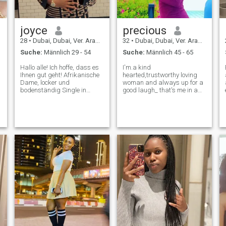
e
joyce
precious
28
•
Dubai, Dubai, Ver. Arab. Em.
32
•
Dubai, Dubai, Ver. Arab. Em.
Suche:
Männlich 29 - 54
Suche:
Männlich 45 - 65
Hallo alle! Ich hoffe, dass es
I'm.a kind
Ihnen gut geht! Afrikanische
hearted,trustworthy loving
Dame, locker und
woman and always up for a
bodenständig Single in
good laugh_ that's me in a
Dubai, auf der Suche nach
nutshell,I value
Beziehung. Ich mag
honesty,affection and
jemanden, der ernsthaft und
someone who's not afraid to
konsequent in Kontakt bleibt
be themselves,I love playing
und sich kennenlernt. IG:
football as well as watching
Joyce Kibasisi danke
it,love laying on the beach an