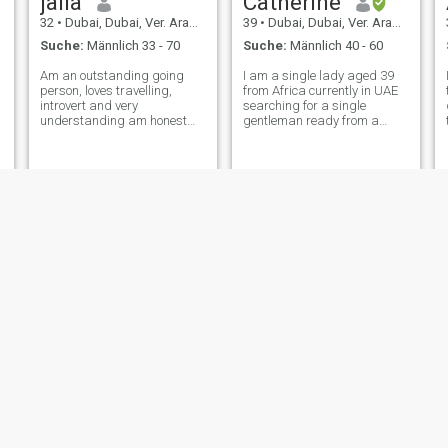
jalia
Catherine
32
•
Dubai, Dubai, Ver. Arab. Em.
39
•
Dubai, Dubai, Ver. Arab. Em.
Suche:
Männlich 33 - 70
Suche:
Männlich 40 - 60
Am an outstanding going
I am a single lady aged 39
person, loves travelling,
from Africa currently in UAE
introvert and very
searching for a single
understanding am honest
gentleman ready from a
and genuine. i won't allow
long-term relationship. I am
unserious people asking for
currently working and have
sex ponies, video sex and
only one free day in a week.
unnecessary nakedness in
The rest i will share when the
video I value and protect my
right person contacts me.
body.i will block whoe
n
Achieng
Nena
28
•
Dubai, Dubai, Ver. Arab. Em.
28
•
Dubai, Dubai, Ver. Arab. Em.