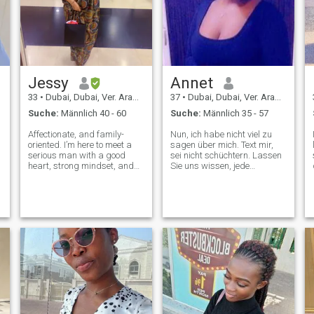
Jessy
Annet
33
•
Dubai, Dubai, Ver. Arab. Em.
37
•
Dubai, Dubai, Ver. Arab. Em.
Suche:
Männlich 40 - 60
Suche:
Männlich 35 - 57
Affectionate, and family-
Nun, ich habe nicht viel zu
oriented. I’m here to meet a
sagen über mich. Text mir,
serious man with a good
sei nicht schüchtern. Lassen
heart, strong mindset, and
Sie uns wissen, jede
intentions that match his
abit.can't warten, um Sie
words.” If your serious, kind-
kennen zu lernen. ☺️☺️ gute
hearted and ready to build
Dinge brauchen Zeit, übereilt
something meaningful, we’ll
nichts. Ich glaube, keiner von
probably get along very well.
uns will sich die Zeit nehmen,
sich gegenseitig mehr
kennen zu lernen. PS: Die
Größe und das Gewicht, bin
mir nicht sicher. Alles, was
ich weiß, ist, dass ich nicht
dick und nicht kurz bin. Bin
kurvig und ich habe einige
Höhen Abgesehen von all
dem, bin ich eine