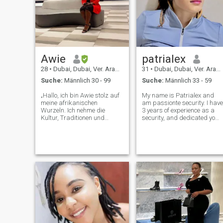
Awie
patrialex
28
•
Dubai, Dubai, Ver. Arab. Em.
31
•
Dubai, Dubai, Ver. Arab. Em.
Suche:
Männlich 30 - 99
Suche:
Männlich 33 - 59
„Hallo, ich bin Awie stolz auf
My name is Patrialex and
meine afrikanischen
am passionte security. I have
Wurzeln. Ich nehme die
3 years of experience as a
Kultur, Traditionen und
security, and dedicated yo
Geschichte an, die mich
constantly learning and
geprägt haben. Ich bin
improving my skill. In my free
leidenschaftlich für Reisen,
time, i enjoy swimming,
ehrenamtliche Tätigkeiten,
cooking, shopping, watching
Roadtrips und Kocharbeiten
movies, listening to book and
und bin bestrebt, mein Erbe
hang
zu ehren und heute einen
bedeutenden Einfluss zu
erzielen. Freuen Sie sich
darauf, sich mit anderen
Kulturen, die Gemeinschaft
und Kultur schätzen, zu
verbinden, zu lernen und zu
wachsen.