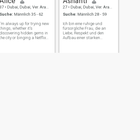
Alice
Ashanti
37
•
Dubai, Dubai, Ver. Arab. Em.
27
•
Dubai, Dubai, Ver. Arab. Em.
Suche:
Männlich 35 - 62
Suche:
Männlich 28 - 59
I’m always up for trying new
Ich bin eine ruhige und
things, whether it's
fürsorgliche Frau, die an
discovering hidden gems in
Liebe, Respekt und den
the city or binging a Netflix
Aufbau einer starken
show with popcorn in hand.
Partnerschaft glaubt. Ich
I’m a firm believer that
studierte Krankenschwester
laughter is the best medicine,
und helfe gerne anderen. Ich
so if you can make me laugh,
kann mit der richtigen
we’re off to a great start
Person spielerisch und
zärtlich sein. Ich bin auf der
Suche nach einer ernsthaften
Beziehung, die zu etwas
Langfristigem führen kann.
WEITER
Janie
34
•
Dubai, Dubai, Ver. Arab. Em.