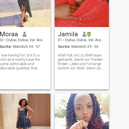
Moraa
Jamila
32
•
Dubai, Dubai, Ver. Arab. Em.
31
•
Dubai, Dubai, Ver. Arab. Em.
Suche:
Männlich 34 - 57
Suche:
Männlich 29 - 55
I love having fun, but to a
Allah hat uns zu Ehefrauen
limit and mostly have the
gemacht, damit wir Frieden
same admirable and
finden. Liebe und Fürsorge
desirable qualities that
kommt von Allah. Wenn du
everyone seeks for
also nach einem Partner
themselves in a significant
suchst, frage dich: Was
other..I am kind, affectionate,
macht mich friedlich? - Was
respectful, patient,
beruhigt mich? Wenn du mit
dedicated, diligent, faithful,
ihnen sprichst, geht dein
intelligent and wise;
Stress runter? Geht deine
Angst nach unten?
Verschwindet deine Wut?
Fühlst du dich wohl, wenn
dein Partner bei dir ist?
vergeht der Sturm in deinem
Leben langsam? Wenn ja,
dann ist das die Art von
Person, die du heiraten