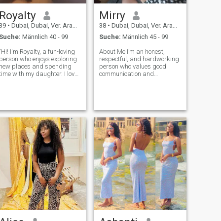
Mordfall. 🤣 🤣
fragen Sie bitte, ich werde
Ihnen gerne antworten.
Royalty
Mirry
39
•
Dubai, Dubai, Ver. Arab. Em.
38
•
Dubai, Dubai, Ver. Arab. Em.
Suche:
Männlich 40 - 99
Suche:
Männlich 45 - 99
"Hi! I'm Royalty, a fun-loving
About Me I’m an honest,
person who enjoys exploring
respectful, and hardworking
new places and spending
person who values good
time with my daughter. I love
communication and
cooking, reading, and going
meaningful conversations.
on adventures. I’m looking for
I’m employed, so my schedule
someone who shares my
can be busy at times—if I
passion for life, has a great
don’t reply immediately,
sense of humor, and values
please understand it’s
because of work, not lack o