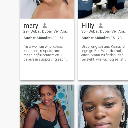
mary
Hilly
29
•
Dubai, Dubai, Ver. Arab. Em.
36
•
Dubai, Dubai, Ver. Arab. Em.
Suche:
Männlich 33 - 61
Suche:
Männlich 35 - 70
I’m a woman who values
Ursprünglich aus Kenia. Ich
kindness, respect, and
lege großen Wert darauf,
meaningful connection. I
einen Mann zu finden, der
believe in supporting each
versteht, wie wichtig es ist,
other’s dreams while
ein Stützpfeiler zu sein. Die
creating a beautiful life
Fähigkeit, bei verschiedenen
together.I’m inspired by
Herausforderungen und
people who are passionate
Triumphe nebeneinander zu
about what they do and who
stehen, ist ein Eckpfeiler der
know how to balance
Bindung, die ich aufbauen
success
möchte. Meine
Lebensaussichten waren
immer von Entschlossenheit
und Resilienz geprägt, aber
ich schätze die gemeinsame
Stärke, die aus einer
Partnerschaft hervorgeht,
zutiefst. Ob es um
Karrierewünsche,
persönliches Wachstum ode