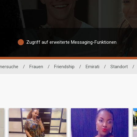
Zugriff auf erweiterte Messaging-Funktionen
tnersuche
/
Frauen
/
Friendship
/
Emirati
/
Standort
/