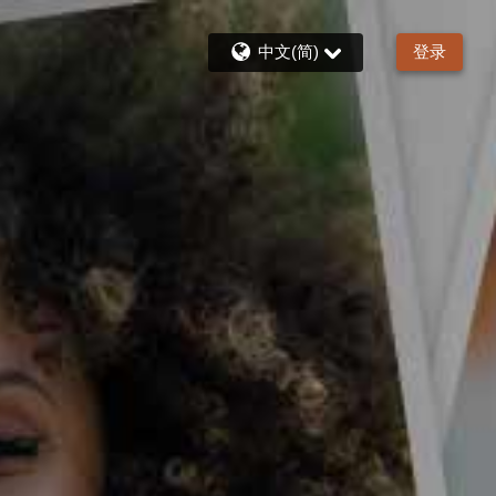
中文(简)
登录