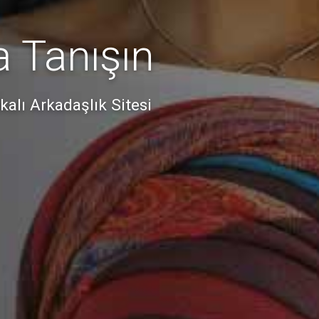
a Tanışın
alı Arkadaşlık Sitesi