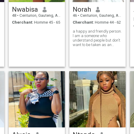
Nwabisa
Norah
48
•
Centurion, Gauteng, Afrique du Sud
46
•
Centurion, Gauteng, Afrique du Sud
Cherchant:
Homme 45 - 65
Cherchant:
Homme 44 - 62
a happy and friendly person.
l am a someone who
understand people but don't
want to be taken as an
advantage