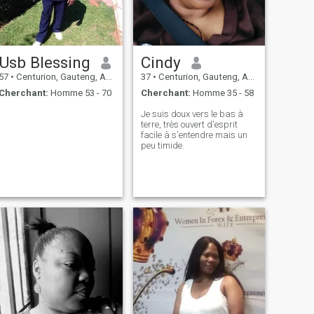
Usb Blessing
Cindy
57
•
Centurion, Gauteng, Afrique du Sud
37
•
Centurion, Gauteng, Afrique du Sud
Cherchant:
Homme 53 - 70
Cherchant:
Homme 35 - 58
Je suis doux vers le bas à
terre, très ouvert d'esprit
facile à s'entendre mais un
peu timide.