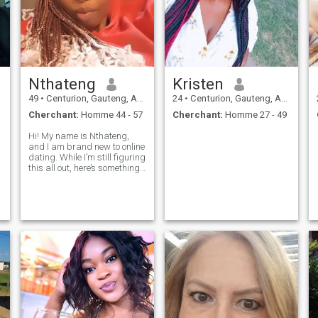
Nthateng
Kristen
49
•
Centurion, Gauteng, Afrique du Sud
24
•
Centurion, Gauteng, Afrique du Sud
Cherchant:
Homme 44 - 57
Cherchant:
Homme 27 - 49
Hi! My name is Nthateng,
and I am brand new to online
dating. While I’m still figuring
this all out, here’s something I
know for sure—I’m excited to
be here! The chance to meet
unique, engaging, and
t
interesting gentlemen is
pretty dang neat. If you t