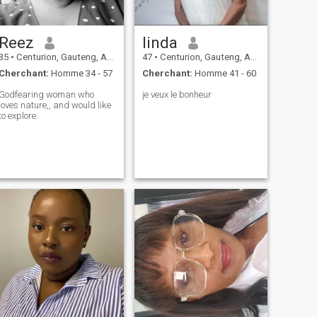
Reez
linda
35
•
Centurion, Gauteng, Afrique du Sud
47
•
Centurion, Gauteng, Afrique du Sud
Cherchant:
Homme 34 - 57
Cherchant:
Homme 41 - 60
Godfearing woman who
je veux le bonheur
loves nature,, and would like
to explore.