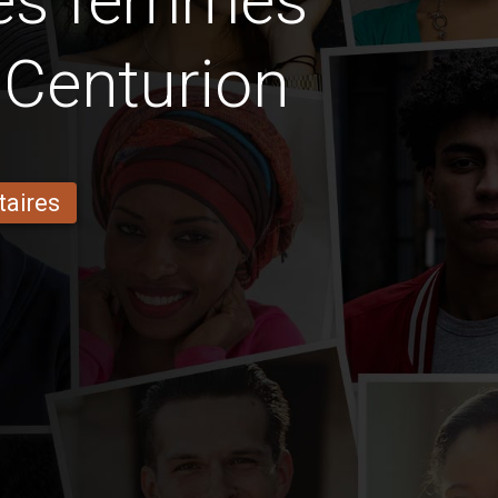
des femmes
 Centurion
taires