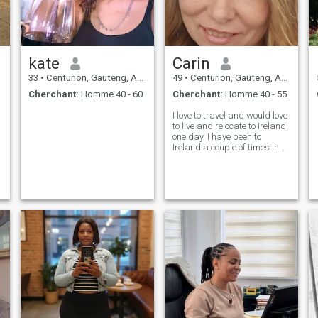
kate
Carin
33
•
Centurion, Gauteng, Afrique du Sud
49
•
Centurion, Gauteng, Afrique du Sud
Cherchant:
Homme 40 - 60
Cherchant:
Homme 40 - 55
I love to travel and would love
to live and relocate to Ireland
one day. I have been to
Ireland a couple of times in
my life, and I just love the
Irish and their beautiful
country!!!