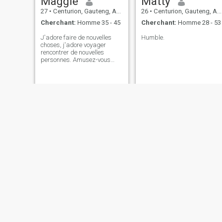
Maggie
Matty
27
•
Centurion, Gauteng, Afrique du Sud
26
•
Centurion, Gauteng, Afrique du Sud
Cherchant:
Homme 35 - 45
Cherchant:
Homme 28 - 53
J'adore faire de nouvelles
Humble.
choses, j'adore voyager
rencontrer de nouvelles
personnes. Amusez-vous
sortir de ma zone de confort
Esther
Miriam
22
•
Centurion, Gauteng, Afrique du Sud
30
•
Centurion, Gauteng, Afrique du Sud