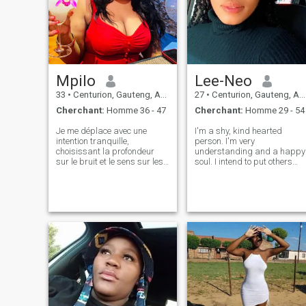
Mpilo
Lee-Neo
33
•
Centurion, Gauteng, Afrique du Sud
27
•
Centurion, Gauteng, Afrique du Sud
Cherchant:
Homme 36 - 47
Cherchant:
Homme 29 - 54
Je me déplace avec une
I'm a shy, kind hearted
intention tranquille,
person. I'm very
choisissant la profondeur
understanding and a happy
sur le bruit et le sens sur les
soul. I intend to put others
tendances. Mon esprit est
needs before me I'm very
curieux, les normes sont
helpful and honest. I'm loving
claires, et l'indépendance est
and sweet. I love to smile. I
délibérée. Je ne suis pas à la
take care of myself I don't pu
poursuite ordinaire Je veux
on makeup but I look good I
un homme libre enfant
love nat
comme moi! Je forme une vie
qui reflète la clarté, la
croissance et le respect de
soi. Enracinée, réfléchie et
tournée vers l'avenir, je sais
exactement ce qui me
convient et ce qui ne me
convient pas.