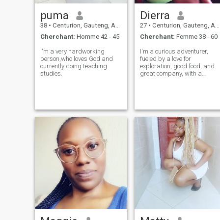
puma
Dierra
38
•
Centurion, Gauteng, Afrique du Sud
27
•
Centurion, Gauteng, Afrique du Sud
Cherchant:
Homme 42 - 45
Cherchant:
Femme 38 - 60
I'm a very hardworking
I'm a curious adventurer,
person,who loves God and
fueled by a love for
currently doing teaching
exploration, good food, and
studies.
great company, with a
passion for reading, trying
new things, and sharing
laughter and stories with
someone special.