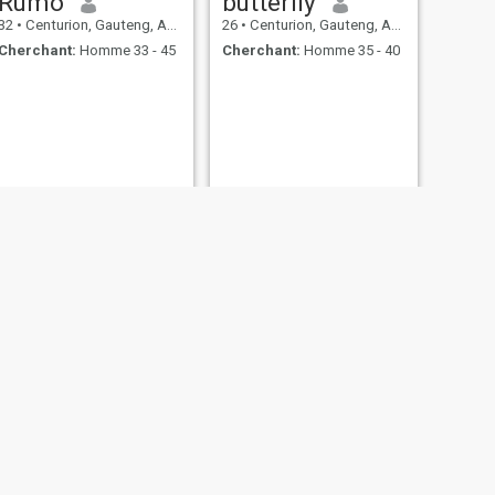
Rumo
butterfly
32
•
Centurion, Gauteng, Afrique du Sud
26
•
Centurion, Gauteng, Afrique du Sud
Cherchant:
Homme 33 - 45
Cherchant:
Homme 35 - 40
SUIVANT
Cleopatra
27
•
Centurion, Gauteng, Afrique du Sud