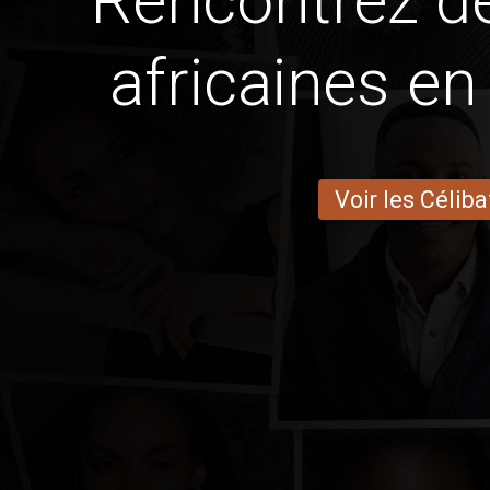
Rencontrez 
africaines en
Voir les Céliba