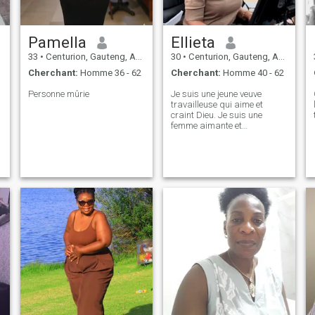
Pamella
Ellieta
33
•
Centurion, Gauteng, Afrique du Sud
30
•
Centurion, Gauteng, Afrique du Sud
Cherchant:
Homme 36 - 62
Cherchant:
Homme 40 - 62
Personne mûrie
Je suis une jeune veuve
travailleuse qui aime et
craint Dieu. Je suis une
femme aimante et
attentionnée qui voit le
meilleur dans les gens. Je
suis un optimiste qui prend
la vie un pas à la fois