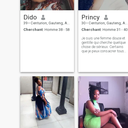
Dido
Princy
39
•
Centurion, Gauteng, Afrique du Sud
30
•
Centurion, Gauteng, Afrique du Sud
Cherchant:
Homme 38 - 58
Cherchant:
Homme 31 - 40
Je suis une femme douce et
gentille qui cherche quelque
chose de sérieux. Certains
que je peux consacrer tous
mes efforts sentis par cœur
aussi. Je crois que le
véritable amour existe
toujours