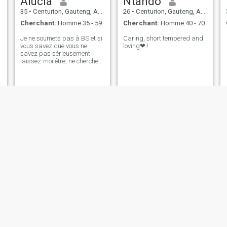
Alucia
Ntando
35
•
Centurion, Gauteng, Afrique du Sud
26
•
Centurion, Gauteng, Afrique du Sud
Cherchant:
Homme 35 - 59
Cherchant:
Homme 40 - 70
Je ne soumets pas à BS et si
Caring, short tempered and
vous savez que vous ne
loving❤.!
savez pas sérieusement
laissez-moi être, ne cherchez
pas quelque chose /
quelqu'un à jouer je n'ai pas
ce temps et la capacité...
Sapiosexual...
merry
Tumelo
25
•
Centurion, Gauteng, Afrique du Sud
23
•
Centurion, Gauteng, Afrique du Sud