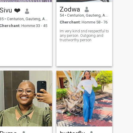
Zodwa
Sivu ❤️
54
•
Centurion, Gauteng, Afrique du Sud
35
•
Centurion, Gauteng, Afrique du Sud
Cherchant:
Homme 58 - 76
Cherchant:
Homme 33 - 45
Im very kind snd respectful to
any person. Outgoing and
trustworthy person