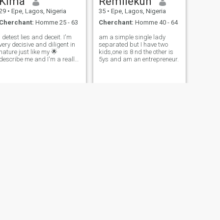
Kima
Remilekun
29
•
Epe, Lagos, Nigeria
35
•
Epe, Lagos, Nigeria
Cherchant:
Homme 25 - 63
Cherchant:
Homme 40 - 64
I detest lies and deceit. I'm
am a simple single lady
very decisive and diligent in
separated but I have two
nature just like my 🌟
kids,one is 8 nd the other is
describe me and I'm a really
5ys and am an entrepreneur.
playful lover who can put her
all to make her man happy.
my husband will be the
luckiest man on earth. I don't
like selfish and narcissist
SUIVANT
clarion
28
•
Epe, Lagos, Nigeria