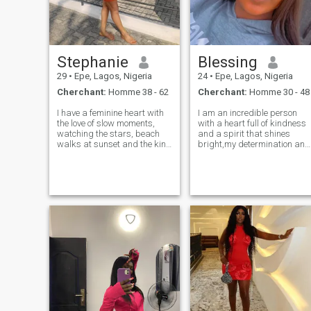
aussi.
Stephanie
Blessing
29
•
Epe, Lagos, Nigeria
24
•
Epe, Lagos, Nigeria
Cherchant:
Homme 38 - 62
Cherchant:
Homme 30 - 48
I have a feminine heart with
I am an incredible person
the love of slow moments,
with a heart full of kindness
watching the stars, beach
and a spirit that shines
walks at sunset and the kind
bright,my determination and
of connection that feels
resilience inspire people
divinely intentional. I'm the
around me,and am fun to be
type to remember how you
with,I have a beautiful smile
take your coffee, cheer you on
that can light up any room
relentlessly and create a h
and my laughter is
contiguous,m