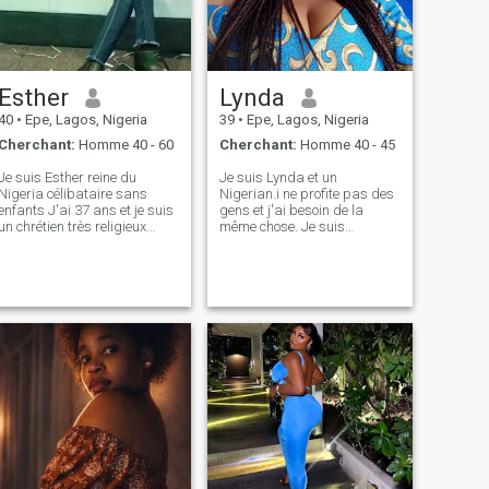
Esther
Lynda
40
•
Epe, Lagos, Nigeria
39
•
Epe, Lagos, Nigeria
Cherchant:
Homme 40 - 60
Cherchant:
Homme 40 - 45
Je suis Esther reine du
Je suis Lynda et un
Nigeria célibataire sans
Nigerian.i ne profite pas des
enfants J'ai 37 ans et je suis
gens et j'ai besoin de la
un chrétien très religieux
même chose. Je suis
apprentissage coiffeur dans
respectueux et responsable
le salon À la recherche d'une
mais si être moi vous fait
relation sérieuse qui mènera
peur, je vous suggère de
au mariage s'il vous plaît 🙏
passer devant mon profil.. si
Pas de photos nues ou tout
vous avez des préjugés à
ce qui a à voir avec Nu, je ne
cause de ma nationalité ne
veux pas o
vous embêtez pas à discuter
avec moi. Remarque : si vous
aimez mon profil, ne l'aimez
pas seulement et restez
dans l'ombre dites un
Bonjour.. sachez ce que vous
voulez. Merci.