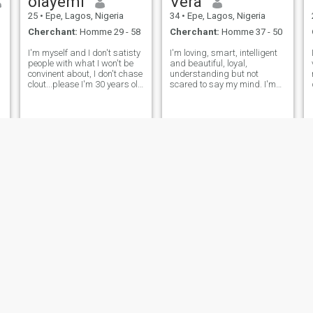
olayemi
Vera
25
•
Epe, Lagos, Nigeria
34
•
Epe, Lagos, Nigeria
Cherchant:
Homme 29 - 58
Cherchant:
Homme 37 - 50
I'm myself and I don't satisty
I'm loving, smart, intelligent
people with what I won't be
and beautiful, loyal,
convinent about, I don't chase
understanding but not
clout...please I'm 30 years old
scared to say my mind. I'm
not 25
family oriented, a nurturer
and above all loving.
Norah
Sweet jewel 💖
34
•
Epe, Lagos, Nigeria
25
•
Epe, Lagos, Nigeria