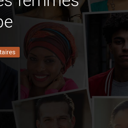
des femmes
pe
taires