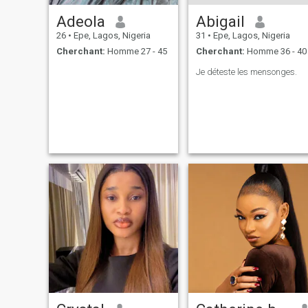
nous pouvons être un bon
match, envoyez-moi un
Adeola
Abigail
message.
26
•
Epe, Lagos, Nigeria
31
•
Epe, Lagos, Nigeria
Cherchant:
Homme 27 - 45
Cherchant:
Homme 36 - 40
Je déteste les mensonges.