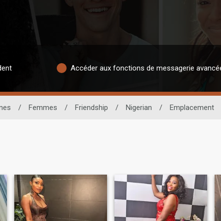
dent
Accéder aux fonctions de messagerie avancé
ines
/
Femmes
/
Friendship
/
Nigerian
/
Emplacement