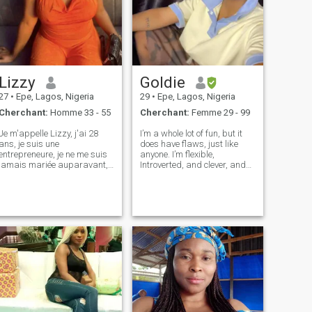
Lizzy
Goldie
27
•
Epe, Lagos, Nigeria
29
•
Epe, Lagos, Nigeria
Cherchant:
Homme 33 - 55
Cherchant:
Femme 29 - 99
Je m'appelle Lizzy, j'ai 28
I’m a whole lot of fun, but it
ans, je suis une
does have flaws, just like
entrepreneure, je ne me suis
anyone. I’m flexible,
jamais mariée auparavant,
Introverted, and clever, and
je n'ai pas encore d'enfants
there's never a boring
mais j'aimerais bien en avoir
moment with me I’m
un un jour, je respecte tout le
constantly willing to try new
monde indépendamment de
things, which makes me a
l'âge, je l'aime Dieu et je suis
great lovers,I’m highly
orientée vers la famille,
enthusiastic and en
J'aime la loyauté et Je suis
fidèle au noya Envoyez-moi
un courriel pour plus
d'informations. Je vous en
prie, monsieur.