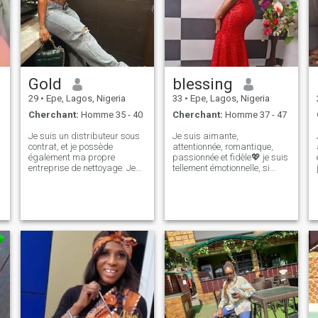
Gold
blessing
29
•
Epe, Lagos, Nigeria
33
•
Epe, Lagos, Nigeria
Cherchant:
Homme 35 - 40
Cherchant:
Homme 37 - 47
Je suis un distributeur sous
Je suis aimante,
contrat, et je possède
attentionnée, romantique,
également ma propre
passionnée et fidèle💖 je suis
entreprise de nettoyage. Je
tellement émotionnelle, si
suis un amoureux des films
drôle, j'aime rire et faire rire
de super-héros, un
les autres aussi. Je peux être
passionné de yoga, et
très sérieux quand l'occasion
maman célibataire d'une
l'exige, et je suis un penseur
belle petite fille... J'ai une vie
profond quand je suis seul.
pleine et bénie et j'en suis
J'aime la photographie, la
tellement reconnaissante.
plage et la musique et les
Maintenant je cherche
films, je ne suis pas dans les
quelqu'un qui peut me faire
boîtes de nuit mais j'aime
rire. Pour être parfaitement
aller au restaurant. J'adore
honnête, peu importe que
aller dans des endroits tels
nous ayons beaucoup en
que le zoo, l'aquarium, le
commun ou non. J’adore
musée ou avoir un barbecue.
rencontrer des gens qui sont
J'adore voyager