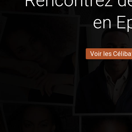
Rencontrez 
en E
Voir les Céliba