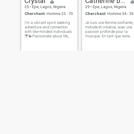
Crystal
Catherine brown
25
•
Epe, Lagos, Nigeria
29
•
Epe, Lagos, Nigeria
Cherchant:
Homme 25 - 70
Cherchant:
Homme 34 - 55
I'm a vibrant spirit seeking
Je suis une femme confiante,
adventure and connection
motivée et créative, avec une
with like-minded individuals
passion profonde pour la
🌴💫Passionate about life,
musique. En tant que reine
art, and exploration. Just
de beauté et artiste de
trying to find someone to
l'enregistrement, je relève les
laugh with and make
défis et travaille dur pour
memories with, hopefully will
réaliser mes rêves.
look at those memories some
J’apprécie l’honnêteté, la
day and c
gentillesse et l’ambition chez
un partenaire, et je crois que
l’amour devient plus fort
lorsque nous soutenons les
objectifs de chacun. Ma
vision est de construire une
belle vie et carrière avec
quelqu'un qui partage mes
valeurs et est prêt à grandir
avec moi.
Preye
Golden
26
•
Epe, Lagos, Nigeria
29
•
Epe, Lagos, Nigeria