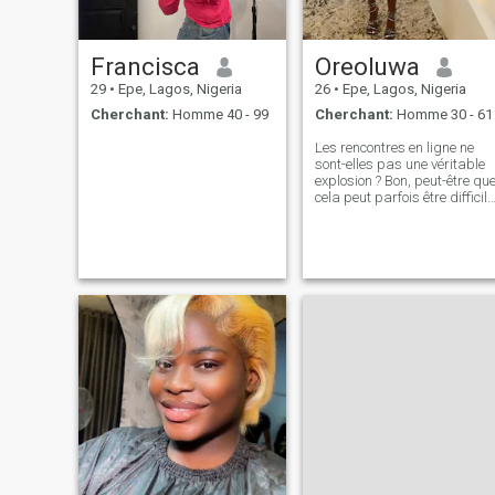
Francisca
Oreoluwa
29
•
Epe, Lagos, Nigeria
26
•
Epe, Lagos, Nigeria
Cherchant:
Homme 40 - 99
Cherchant:
Homme 30 - 61
Les rencontres en ligne ne
sont-elles pas une véritable
explosion ? Bon, peut-être qu
cela peut parfois être difficile
mais il est encore
passionnant que vous ayez
la chance de rencontrer
quelqu'un de spécial que
vous n'avez peut-être jamais
rencontré ailleurs. Je
m’appelle Sarah! Je suis une
infirmière fière , une mère
unique , et, si vous
demandez à mes amis, un
peu bizarre à certains
moments. Je suis à la
recherche d'un homme qui
complète ma vie et est prêt à
apprécier tout ce que ce
monde a à apporter à la
table. Si vous pensez que