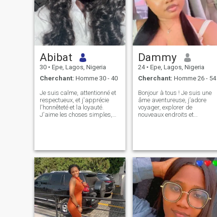
Abibat
Dammy
30
•
Epe, Lagos, Nigeria
24
•
Epe, Lagos, Nigeria
Cherchant:
Homme 30 - 40
Cherchant:
Homme 26 - 54
Je suis calme, attentionné et
Bonjour à tous ! Je suis une
respectueux, et j'apprécie
âme aventureuse, j’adore
l'honnêteté et la loyauté.
voyager, explorer de
J'aime les choses simples,
nouveaux endroits et
les bonnes conversations et
découvrir de nouvelles
les moments de paix. Je suis
cultures. La mode et la
ici pour quelque chose de
beauté sont ma passion et je
sérieux et de significatif avec
crois que s'exprimer à
la bonne personne.
travers le style est une belle
vue J’aime rire et profiter de
la vie, alors croyez-moi si
vous avez un grand sens de
l’humour, nous nous
entendons certainement, je
vais fondre😅. Je suis un
ambivert, j’aime mon espace
et je peux être papillon social
quand je suis à l’extérieur