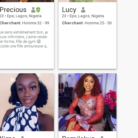
Precious
Lucy
23
•
Epe, Lagos, Nigeria
23
•
Epe, Lagos, Nigeria
Cherchant:
Homme 32 - 99
Cherchant:
Homme 25 - 50
Je sens extrêmement bon, je
suis infirmière, j'aime rester
en forme, fille de gym 😜.
Juste une fille amoureuse qui
est sûre que son futur mari
sera l'homme le plus heureux
et le plus paisible, même si
j'ai un peu d' J'aime la
propreté plus que tout. Je
suis une femme très douce et
féminine.