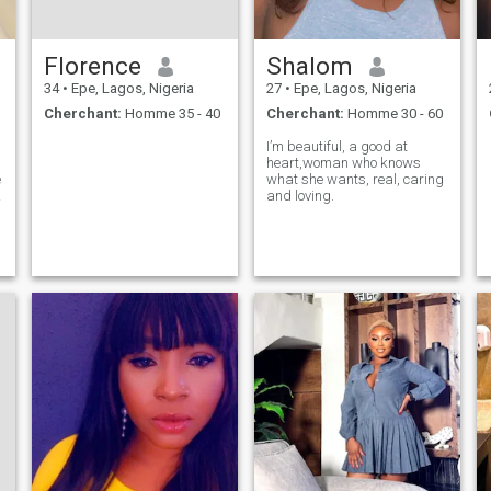
Florence
Shalom
34
•
Epe, Lagos, Nigeria
27
•
Epe, Lagos, Nigeria
Cherchant:
Homme 35 - 40
Cherchant:
Homme 30 - 60
I’m beautiful, a good at
heart,woman who knows
e
what she wants, real, caring
,
and loving.