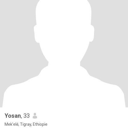
Yosan
, 33
Mek'elē, Tigray, Ethiopie