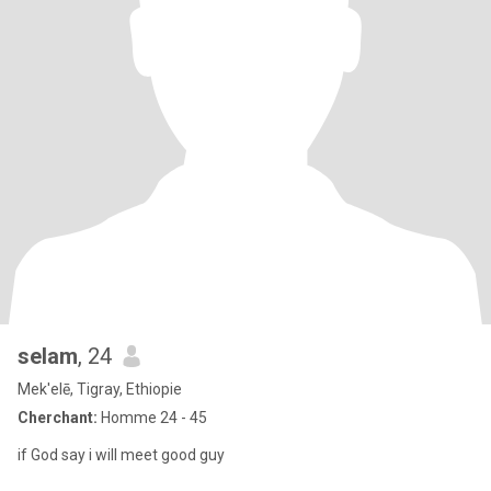
selam
, 24
Mek'elē, Tigray, Ethiopie
Cherchant:
Homme 24 - 45
if God say i will meet good guy