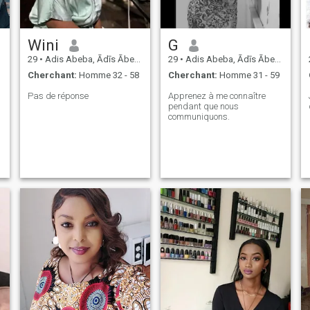
Wini
G
29
•
Adis Abeba, Ādīs Ābeba, Ethiopie
29
•
Adis Abeba, Ādīs Ābeba, Ethiopie
Cherchant:
Homme 32 - 58
Cherchant:
Homme 31 - 59
Pas de réponse
Apprenez à me connaître
pendant que nous
communiquons.