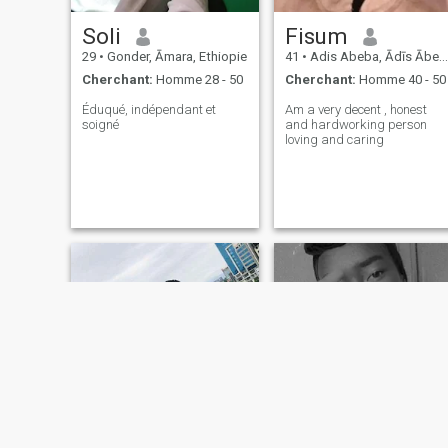
Soli
Fisum
29
•
Gonder, Āmara, Ethiopie
41
•
Adis Abeba, Ādīs Ābeba, Ethiopie
Cherchant:
Homme 28 - 50
Cherchant:
Homme 40 - 50
Éduqué, indépendant et
Am a very decent , honest
soigné
and hardworking person
loving and caring