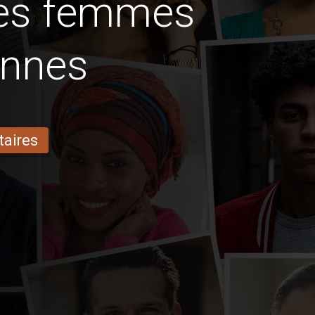
des femmes
ennes
taires