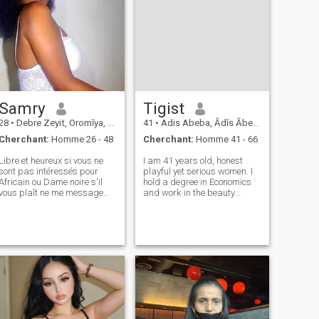
Samry
Tigist
28
•
Debre Zeyit, Oromīya, Ethiopie
41
•
Adis Abeba, Ādīs Ābeba, Ethiopie
Cherchant:
Homme 26 - 48
Cherchant:
Homme 41 - 66
Libre et heureux si vous ne
I am 41 years old, honest
sont pas intéressés pour
playful yet serious women. I
Africain ou Dame noire s'il
hold a degree in Economics
vous plaît ne me message
and work in the beauty
pas je déteste raciste je suis
industry, specializing in hair
fier d'être africain et de
and Niles. love Listening to
m'accepter comme je suis
spiritual songs, cooking and
plus je crois que tout humain
making traditional Ethiopian
créé par un Dieu donc je ne
coffee. I am looking for ge
me soucie pas de ur couleur
de peau la seule chose dont
j'ai besoin est gentil, fidèle,
honnête et béni gars c’est
tout