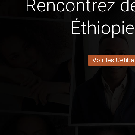
Rencontrez 
Éthiopi
Voir les Céliba