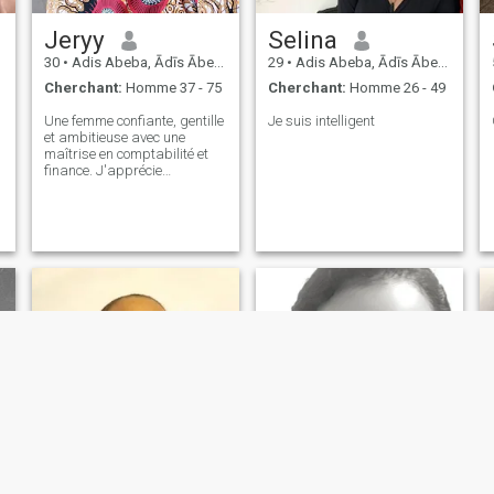
Jeryy
Selina
30
•
Adis Abeba, Ādīs Ābeba, Ethiopie
29
•
Adis Abeba, Ādīs Ābeba, Ethiopie
Cherchant:
Homme 37 - 75
Cherchant:
Homme 26 - 49
Une femme confiante, gentille
Je suis intelligent
et ambitieuse avec une
maîtrise en comptabilité et
finance. J'apprécie
l'honnêteté, le respect et les
relations significatives.
J'aime voyager, apprendre
de nouvelles choses, passer
du temps avec ceux que
j'aime et créer de beaux
souvenirs. Je cherche une
relation sérieuse avec
quelqu'un qui est sincère,
attentionné, et prêt à
construire un avenir heureux
ensemble.