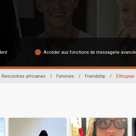
dent
Accéder aux fonctions de messagerie avancé
Rencontres africaines
/
Femmes
/
Friendship
/
Ethiopian