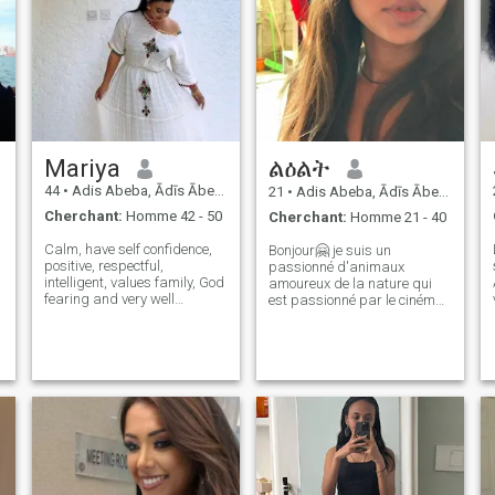
Mariya
ልዕልት
44
•
Adis Abeba, Ādīs Ābeba, Ethiopie
21
•
Adis Abeba, Ādīs Ābeba, Ethiopie
Cherchant:
Homme 42 - 50
Cherchant:
Homme 21 - 40
Calm, have self confidence,
Bonjour🤗 je suis un
positive, respectful,
passionné d'animaux
intelligent, values family, God
amoureux de la nature qui
fearing and very well
est passionné par le cinéma
rounded person. I am a very
et la musique. Que je explore
warm-hearted & loving lady…
les grands espaces, que je
and love to have a good
me câle avec mes amis à
n
laugh. I am well educated,
fourrure ou que je me perde
Very energetic, go to the gym
dans un film ou une chanson
and l
captivante, je trouve la joie et
l'inspiration dans la beauté
du monde qui m'entoure. Si
vous partagez mon amour
pour les animaux, les films,
la musique et la nature,