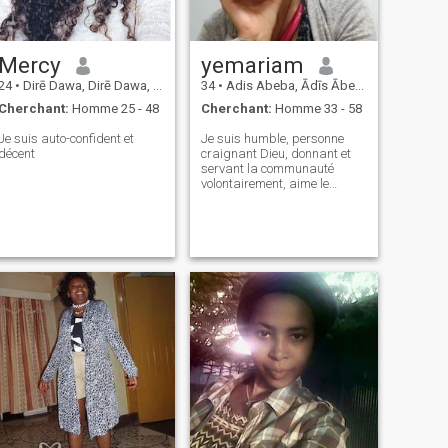
Mercy
yemariam
24
•
Dirē Dawa, Dirē Dawa, Ethiopie
34
•
Adis Abeba, Ādīs Ābeba, Ethiopie
Cherchant:
Homme 25 - 48
Cherchant:
Homme 33 - 58
Je suis auto-confident et
Je suis humble, personne
décent
craignant Dieu, donnant et
servant la communauté
volontairement, aime le
plaisir, la lecture, la
randonnée, jouer avec la
famille, j'adore cuisiner, j'ai le
sens de l'humour,
romantique !!!