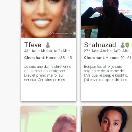
Tfeve
Shahrazad
43
•
Adis Abeba, Ādīs Ābeba, Ethiopie
27
•
Adis Abeba, Ādīs Ābeba, Ethiopie
Cherchant:
Homme 38 - 45
Cherchant:
Homme 40 - 61
Je suis une dame chrétienne
Bonjour les afro, je suis
qui aime et qui craignent
originaire de la corne de
Dieu et prend ma foi au
l'Afrique, le peuple kushtic,
sérieux. Certains de mes
j'ai envie d'apprendre des
personnalités sont,
langues étrangères et de
soins,propre,honnête,respectueux,organisée,
rencontrer des amis de
créative, consacrée à ce que
cultures différentes, Je suis
je fais, drôle et sérieux si
né musulman mais je suis u
nécessaire,aime la nature,
individu ouvert d'esprit
les voyages,le respect et
quand il s'agit de tolérance
l'amour de la famille, aime
et d'acceptation des autres
l'art,la
qui sont de croyances
musique(instrumental) et
différentes mon meilleur ami
l'Évangile...
est un athée espagnol alors
n'hésitez pas à me contacter