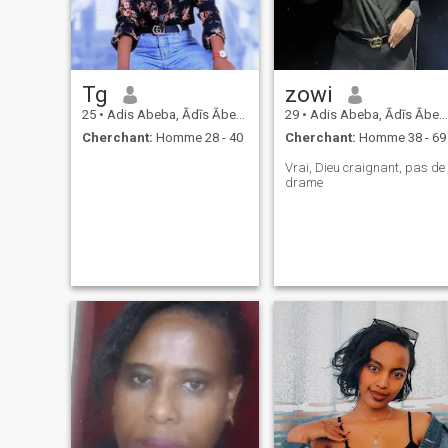
Tg
zowi
25
•
Adis Abeba, Ādīs Ābeba, Ethiopie
29
•
Adis Abeba, Ādīs Ābeba, Ethiopie
Cherchant:
Homme 28 - 40
Cherchant:
Homme 38 - 69
Vrai, Dieu craignant, pas de
drame