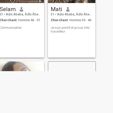
Selam
Mati
51
•
Adis Abeba, Ādīs Ābeba, Ethiopie
31
•
Adis Abeba, Ādīs Ābeba, Ethiopie
Cherchant:
Homme 46 - 57
Cherchant:
Homme 35 - 46
Communicative
Je suis positif et je suis très
travailleur
SUIVANT