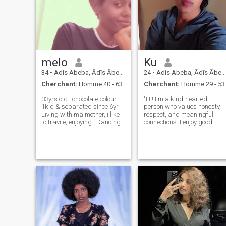
je ne mord pas😁
melo
Ku
34
•
Adis Abeba, Ādīs Ābeba, Ethiopie
24
•
Adis Abeba, Ādīs Ābeba, Ethiopie
Cherchant:
Homme 40 - 63
Cherchant:
Homme 29 - 53
33yrs old , chocolate colour ,
"Hi! I'm a kind-hearted
1kid & separated since 6yr.
person who values honesty,
Living with ma mother, i like
respect, and meaningful
to travile, enjoying , Dancing
connections. I enjoy good
conversations, laughter, and
🎆🎼🎧🎤 , favorite food fish,
spending time with people I
🐬, fruit 🍇🍈🍍🍑🍉🍎🍌,
care about. I'm looking for
spaghetti 😉, sheep meat🥂
someone serious, genuine,
❤️❤️❤️❤️ I don't want
and ready to build
anything hidden from the
something real toge