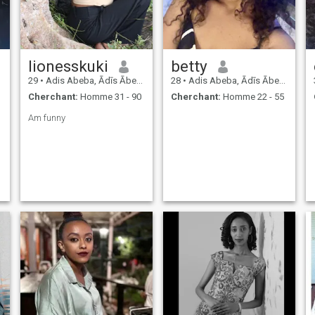
donner vie à la créativité
grâce au design de
vêtements 👗. Always
explorer, créer, toujours moi-
même.
lionesskuki
betty
29
•
Adis Abeba, Ādīs Ābeba, Ethiopie
28
•
Adis Abeba, Ādīs Ābeba, Ethiopie
Cherchant:
Homme 31 - 90
Cherchant:
Homme 22 - 55
Am funny