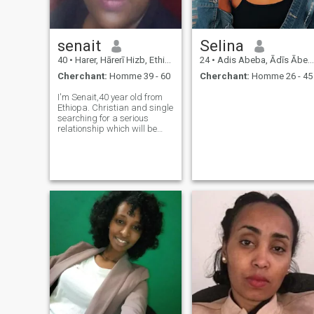
senait
Selina
40
•
Harer, Hārerī Hizb, Ethiopie
24
•
Adis Abeba, Ādīs Ābeba, Ethiopie
Cherchant:
Homme 39 - 60
Cherchant:
Homme 26 - 45
I'm Senait,40 year old from
Ethiopa. Christian and single
searching for a serious
relationship which will be
Goal oriented. I'm educated
and have master degree in
public health.I do have work
experiences in community
health