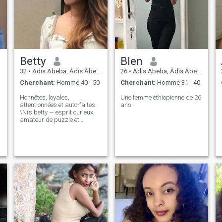
j'aimerais me connecter avec
vous et voir où nos intérêts
communs nous emmènent
dans ce voyage passionnant
appelé Life ❤️
Betty
Blen
32
•
Adis Abeba, Ādīs Ābeba, Ethiopie
26
•
Adis Abeba, Ādīs Ābeba, Ethiopie
Cherchant:
Homme 40 - 50
Cherchant:
Homme 31 - 40
Honnêtes, loyales,
Une femme éthiopienne de 26
attentionnées et auto-faites.
ans.
\Ni’s betty — esprit curieux,
amateur de puzzle et
comédien discret qui pense
qu’être plein de lentilles est
mieux que d’être plein de
pois. 😅 curieux, aventureux
et un peu plein d'esprit (oui,
j'ai dit un jour que j'étais
plein de lentilles au lieu de
paysan 😅). i J'adore
parcourir de nouveaux
sentiers 🏞️, nager pour me
vider la tête 🏊‍♀️, aiguiser mon
esprit avec les échecs ♟️, et