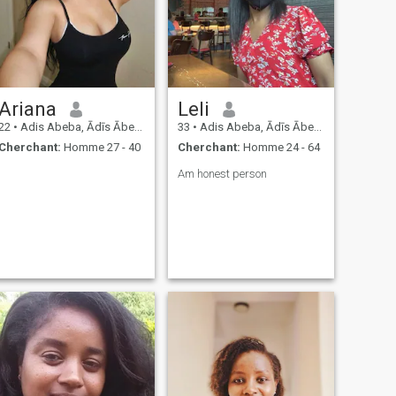
Ariana
Leli
22
•
Adis Abeba, Ādīs Ābeba, Ethiopie
33
•
Adis Abeba, Ādīs Ābeba, Ethiopie
Cherchant:
Homme 27 - 40
Cherchant:
Homme 24 - 64
Am honest person