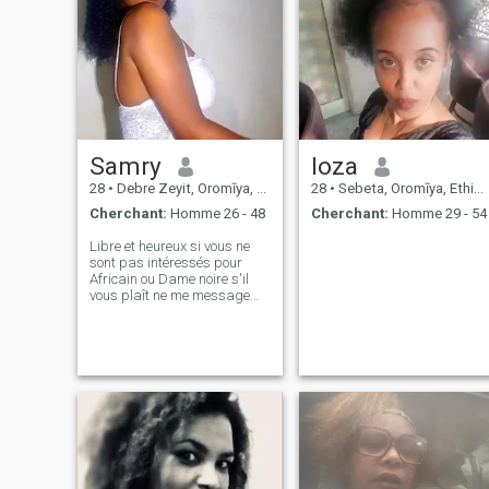
Samry
loza
28
•
Debre Zeyit, Oromīya, Ethiopie
28
•
Sebeta, Oromīya, Ethiopie
Cherchant:
Homme 26 - 48
Cherchant:
Homme 29 - 54
Libre et heureux si vous ne
sont pas intéressés pour
Africain ou Dame noire s'il
vous plaît ne me message
pas je déteste raciste je suis
fier d'être africain et de
m'accepter comme je suis
plus je crois que tout humain
créé par un Dieu donc je ne
me soucie pas de ur couleur
de peau la seule chose dont
j'ai besoin est gentil, fidèle,
honnête et béni gars c’est
tout