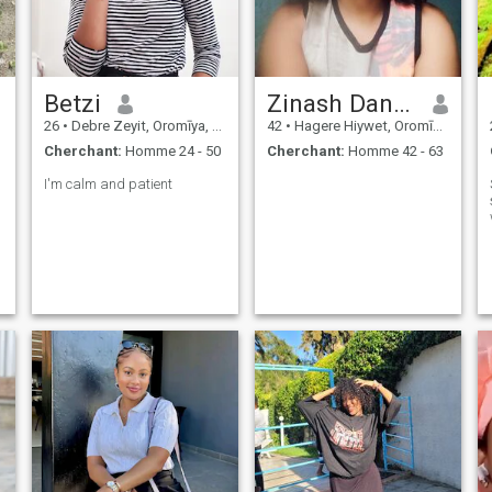
Betzi
Zinash Daniel
26
•
Debre Zeyit, Oromīya, Ethiopie
42
•
Hagere Hiywet, Oromīya, Ethiopie
Cherchant:
Homme 24 - 50
Cherchant:
Homme 42 - 63
I'm calm and patient