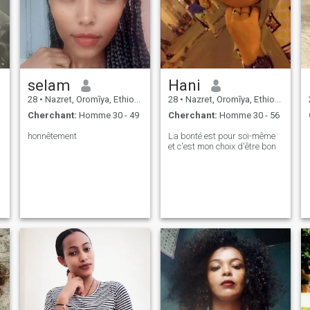
selam
Hani
28
•
Nazret, Oromīya, Ethiopie
28
•
Nazret, Oromīya, Ethiopie
Cherchant:
Homme 30 - 49
Cherchant:
Homme 30 - 56
honnêtement
La bonté est pour soi-même
et c'est mon choix d'être bon