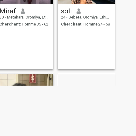
Miraf
soli
30
•
Metahara, Oromīya, Ethiopie
24
•
Sebeta, Oromīya, Ethiopie
Cherchant:
Homme 35 - 62
Cherchant:
Homme 24 - 58
SUIVANT