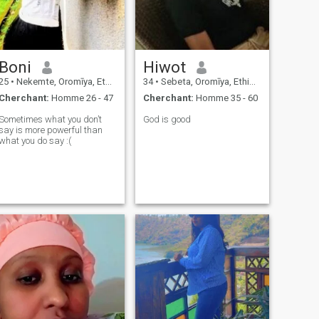
Boni
Hiwot
25
•
Nekemte, Oromīya, Ethiopie
34
•
Sebeta, Oromīya, Ethiopie
Cherchant:
Homme 26 - 47
Cherchant:
Homme 35 - 60
Sometimes what you don’t
God is good
say is more powerful than
what you do say :(