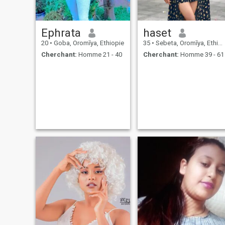
Ephrata
haset
20
•
Goba, Oromīya, Ethiopie
35
•
Sebeta, Oromīya, Ethiopie
Cherchant:
Homme 21 - 40
Cherchant:
Homme 39 - 61