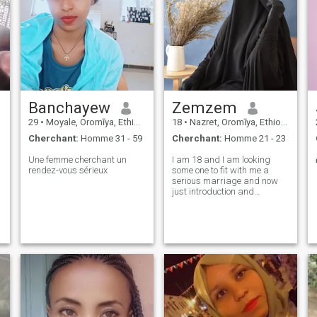
Banchayew
Zemzem
29
•
Moyale, Oromīya, Ethiopie
18
•
Nazret, Oromīya, Ethiopie
Cherchant:
Homme 31 - 59
Cherchant:
Homme 21 - 23
Une femme cherchant un
I am 18 and I am looking
rendez-vous sérieux
some one to fit with me a
serious marriage and now
just introduction and
marring at 21