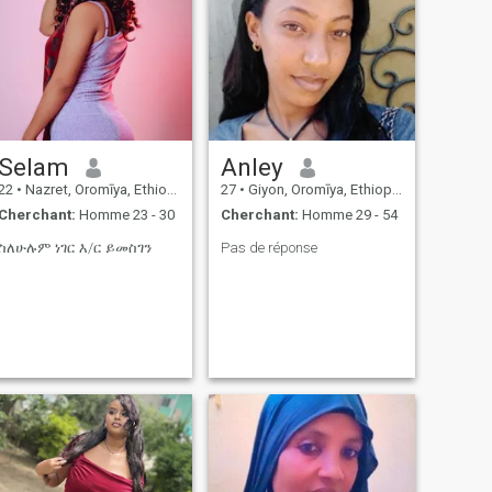
Selam
Anley
22
•
Nazret, Oromīya, Ethiopie
27
•
Giyon, Oromīya, Ethiopie
Cherchant:
Homme 23 - 30
Cherchant:
Homme 29 - 54
ስለሁሉም ነገር እ/ር ይመስገን
Pas de réponse