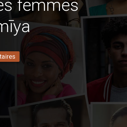
des femmes
mīya
taires