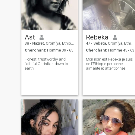
Ast
Rebeka
38
•
Nazret, Oromīya, Ethiopie
47
•
Sebeta, Oromīya, Ethiopie
Cherchant:
Homme 39 - 65
Cherchant:
Homme 45 - 63
Honest, trustworthy and
Mon nom est Rebeka je suis
faithful Christian down to
de l'Ethiopie personne
earth
aimante et attentionnée