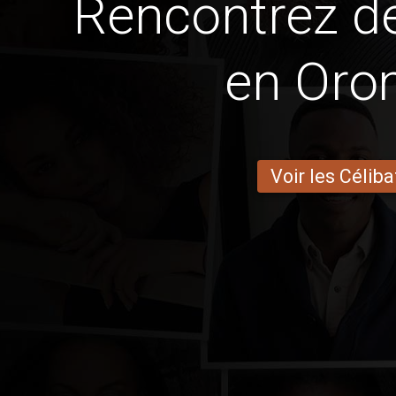
Rencontrez 
en Oro
Voir les Céliba