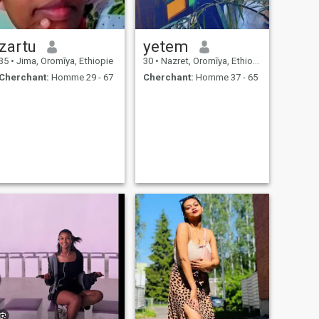
zartu
yetem
35
•
Jima, Oromīya, Ethiopie
30
•
Nazret, Oromīya, Ethiopie
Cherchant:
Homme 29 - 67
Cherchant:
Homme 37 - 65