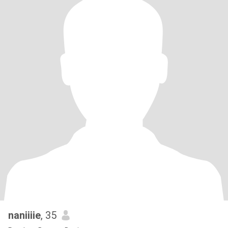
naniiiie
, 35