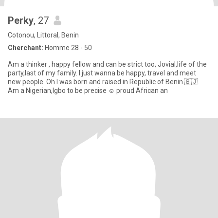
Perky
, 27
Cotonou, Littoral, Benin
Cherchant:
Homme 28 - 50
Am a thinker , happy fellow and can be strict too, Jovial,life of the
party,last of my family. I just wanna be happy, travel and meet
new people. Oh I was born and raised in Republic of Benin 🇧🇯.
Am a Nigerian,Igbo to be precise ☺️ proud African an