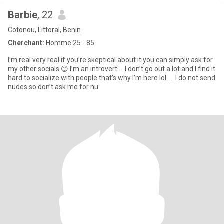
Barbie
, 22
Cotonou, Littoral, Benin
Cherchant:
Homme 25 - 85
I’m real very real if you’re skeptical about it you can simply ask for
my other socials 😊 I’m an introvert…. I don’t go out a lot and I find it
hard to socialize with people that’s why I’m here lol….. I do not send
nudes so don’t ask me for nu