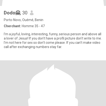
Dodo🤗
, 30
Porto-Novo, Ouémé, Benin
Cherchant:
Homme 35 - 47
I'm a joyful, loving, interesting, funny, serious person and above all
a lover of Jesus! If you don't have a profil picture don't write to me.
I'm not here for sex so don't come please. If you can't make video
call after exchanging numbers stay far.