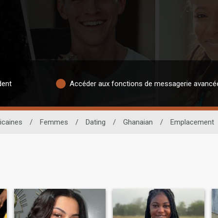
dent
Accéder aux fonctions de messagerie avancé
icaines
/
Femmes
/
Dating
/
Ghanaian
/
Emplacement