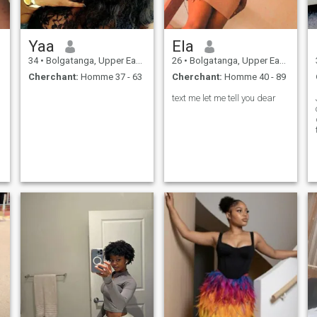
ouverte à la découverte de
nouveaux endroits, de
nouvelles cultures et de
nouvelles perspectives, mais
Yaa
Ela
je chéris aussi les soirées
tranquilles à la maison en
34
•
Bolgatanga, Upper East, Ghana
26
•
Bolgatanga, Upper East, Ghana
bonne compagnie.
Cherchant:
Homme 37 - 63
Cherchant:
Homme 40 - 89
e
L'équilibre, la bonté et la
sincérité sont des qualités
text me let me tell you dear
,
que j'apprécie profondément
chez moi et chez les gens qui
m'entourent.