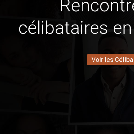
Rencontr
célibataires e
Voir les Céliba