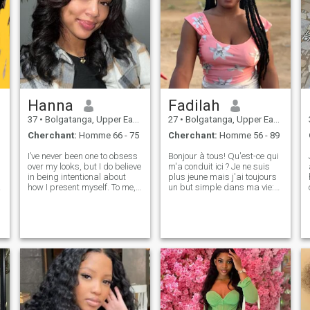
Hanna
Fadilah
37
•
Bolgatanga, Upper East, Ghana
27
•
Bolgatanga, Upper East, Ghana
Cherchant:
Homme 66 - 75
Cherchant:
Homme 56 - 89
I’ve never been one to obsess
Bonjour à tous! Qu'est-ce qui
over my looks, but I do believe
m'a conduit ici ? Je ne suis
in being intentional about
plus jeune mais j'ai toujours
how I present myself. To me,
un but simple dans ma vie:
appearance is about respect
Trouver de bons amis et
—respect for myself, for the
chose principale: Trouver
people I work with, and for
mon soulmate. Je suis très
the communities I serve. I
romantique du fond de mon
keep my hair short an
coeur. Je crois en l'amour et je
veux aimer et être aimé à
nouveau. J'aime voyager,
faire des œuvres de charité.
Je suis grand fan de livres,
donc quand j'ai du temps
libre - j'aime lire. Je suis