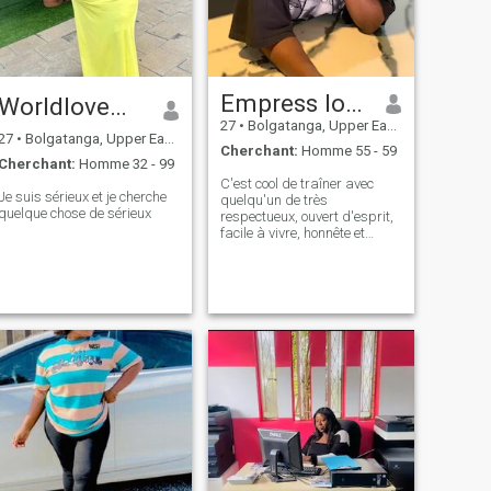
donc à la recherche d'un
gentleman.
Empress love
Worldlove❤️💕💕
27
•
Bolgatanga, Upper East, Ghana
27
•
Bolgatanga, Upper East, Ghana
Cherchant:
Homme 55 - 59
Cherchant:
Homme 32 - 99
C'est cool de traîner avec
Je suis sérieux et je cherche
quelqu'un de très
quelque chose de sérieux
respectueux, ouvert d'esprit,
facile à vivre, honnête et
obéissant.