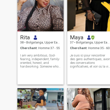
Rita
Maya
38
•
Bolgatanga, Upper East, Ghana
37
•
Bolgatanga, Upper East, Ghana
Cherchant:
Homme 37 - 55
Cherchant:
Homme 35 - 60
I am very ambitious, God-
Je suis ici pour rencontrer
fearing, independent, family-
des gens authentiques, avoir
oriented, honest, and
des conversations
hardworking. Someone who
significatives, et voir où la vie
knows what she wants.
mène. Que cela se
Please don't contact me if u
transforme en amitié, une
are not a good man. Note I
grande connexion, ou
am from a well-trained
quelque chose de plus, je
Christian home, so I don't do
suis ouvert à apprendre à
phone sex or shar
connaître les gens avec
sincérité et respect. Au-delà
de cela, je crois aussi que les
grandes opportunités
viennent souvent à travers
les gens que nous