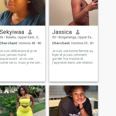
seules les personnes
moi dans une relation . Je
sérieuses vous remercient et
suis une femme avec de
ne me contactez pas et
hautes valeurs familiales et
commencez à me demander
je veux partager ma vie avec
des photos ou des vidéos
un homme pour toujours. Sur
nues parce que je ne suis
un site de rencontres je veux
pas ici pour donner des
rencontrer un homme qui me
photos et des videos nu
montrera amour et tendresse
Sekyiwaa
Jassica
tous les jours et je ferai de cet
homme le plus heureux du
36
•
Bawku, Upper East, Ghana
30
•
Bolgatanga, Upper East, Ghana
monde.
Cherchant:
Homme 48 - 80
Cherchant:
Homme 35 - 81
Je suis célibataire et je ne
Je suis une bonne femme au
suis jamais marié
foyer et je sais comment
auparavant. Je vis une
garder ma maison et
bonne vie ici, mais je me sens
j'apprécie dans une relation
seul et j'attends avec un
la capacité de prendre soin
homme bon. Je suis prêt à
de l'autre, de montrer du
aimer et j'apprendrai ce dont
respect, d'écouter, et de
tu as besoin et j'aimerais
donner des conseils Je crois
être une bonne épouse. Je
que le voyage de la vie n'est
suis une fille très attentive,
pas défini par les
simple, humble et honnête. Je
destinations, mais par les
suis très persévérant.
compagnons qui partagent
J'attends votre réponse.
le voyage avec vous. J'ai
entendu de mon ami qui a
rejoint ce site que les
hommes à l'étranger sont de
vrais gentlemen. Je suis