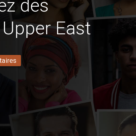
ez des
n Upper East
taires