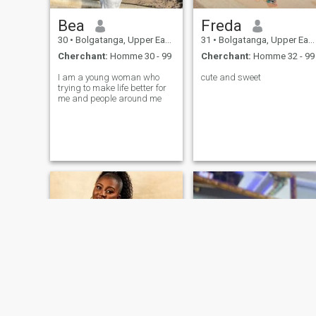
Bea
Freda
30
•
Bolgatanga, Upper East, Ghana
31
•
Bolgatanga, Upper East, Ghana
Cherchant:
Homme 30 - 99
Cherchant:
Homme 32 - 99
I am a young woman who
cute and sweet
trying to make life better for
me and people around me