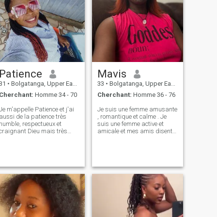
Patience
Mavis
31
•
Bolgatanga, Upper East, Ghana
33
•
Bolgatanga, Upper East, Ghana
Cherchant:
Homme 34 - 70
Cherchant:
Homme 36 - 76
Je m'appelle Patience et j'ai
Je suis une femme amusante
aussi de la patience très
, romantique et calme . Je
humble, respectueux et
suis une femme active et
craignant Dieu mais très
amicale et mes amis disent
intéressant d'être avec des
que je suis toujours
fidèles gentils et loyaux
amusant. Je suis une femme
j'aime danser, chanter et
douce et j'ai un bon cœur.
faire de l'exercice, très
J'essaie toujours d'aider
adaptable, aime les
ceux qui en ont besoin.
nouvelles aventures, j'adore
J'adore voyager et j'adore
voyager avec mon partenaire
cuisiner. J'aime les
s'il vous plaît si vous n'êtes
promenades tranquilles
pas prêt à communiquer ou
dans la nature. Loyauté ,
à passer un appel vidéo s' il
honnêteté et respect l'un de
vous plaît je suis dehors et
l'autre sont importants pour