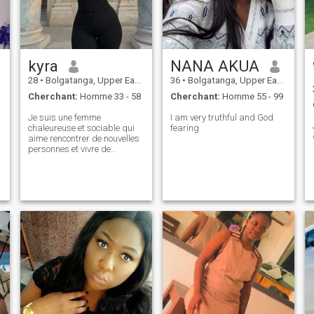
grandir.
kyra
NANA AKUA
28
•
Bolgatanga, Upper East, Ghana
36
•
Bolgatanga, Upper East, Ghana
Cherchant:
Homme 33 - 58
Cherchant:
Homme 55 - 99
Je suis une femme
I am very truthful and God
chaleureuse et sociable qui
fearing
aime rencontrer de nouvelles
personnes et vivre de
nouvelles expériences. Les
voyages m'inspirent, tandis
que le confort d'une maison
chaleureuse me procure la
paix. Un de mes rêves est
d'avoir un chien avec qui
partager mes aventures
quotidiennes. J'apprécie les
conversations sincères, les
rires et les bons souvenirs
que nous créons ensemble.
Je crois que la vie devient
beaucoup plus significative
n
quand elle est partagée avec
quelqu'un de spécial. Je suis