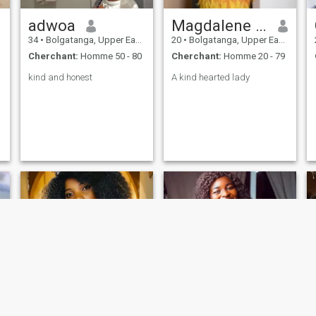
adwoa
Magdalene Nsoh
34
•
Bolgatanga, Upper East, Ghana
20
•
Bolgatanga, Upper East, Ghana
Cherchant:
Homme 50 - 80
Cherchant:
Homme 20 - 79
kind and honest
A kind hearted lady