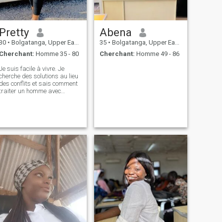
Pretty
Abena
30
•
Bolgatanga, Upper East, Ghana
35
•
Bolgatanga, Upper East, Ghana
Cherchant:
Homme 35 - 80
Cherchant:
Homme 49 - 86
Je suis facile à vivre. Je
cherche des solutions au lieu
des conflits et sais comment
traiter un homme avec
respect et amour tout en
profitant pleinement de la vie.
J'adore sourire. Je suis une
dame intelligente et
intelligente. Je suis
communicative, avec un bon
sens de l'humour. J’aime
sourire et toujours
commencer ma journée de
bonne humeur. Je préfère
dire la vilaine vérité qu'un
doux mensonge.