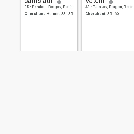
samsiath
Vatchi
25
•
Parakou, Borgou, Benin
33
•
Parakou, Borgou, Benin
Cherchant:
Homme 33 - 35
Cherchant:
35 - 60
caroline
Quenum Larissa
26
•
Parakou, Borgou, Benin
31
•
Parakou, Borgou, Benin