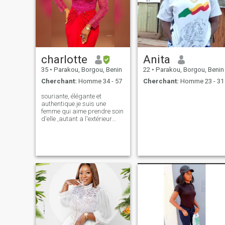
charlotte
Anita
35
•
Parakou, Borgou, Benin
22
•
Parakou, Borgou, Benin
Cherchant:
Homme 34 - 57
Cherchant:
Homme 23 - 31
souriante, élégante et
authentique.je suis une
femme qui aime prendre soin
d'elle ,autant a l'extérieur
qu'à l'intérieur.j'apprecie les
échanges sincères,les
moments simples et les
personnes qui savent ce
qu'elle veulent.Travailleuse, a
l'écoute et toujours un brin de
bonne humeur.si tu
recherches une relation
sérieuse basé sur le respect
et la complicité .