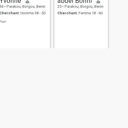
Yvonne
abdel Bonni
36
•
Parakou, Borgou, Benin
25
•
Parakou, Borgou, Benin
Cherchant:
Homme 38 - 50
Cherchant:
Femme 18 - 60
Rien
SUIVANT
Marthe
23
•
Parakou, Borgou, Benin