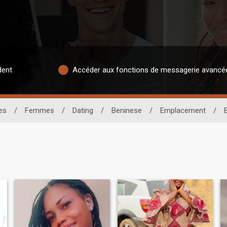
dent
Accéder aux fonctions de messagerie avancé
es
/
Femmes
/
Dating
/
Beninese
/
Emplacement
/