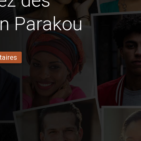
ez des
en Parakou
taires