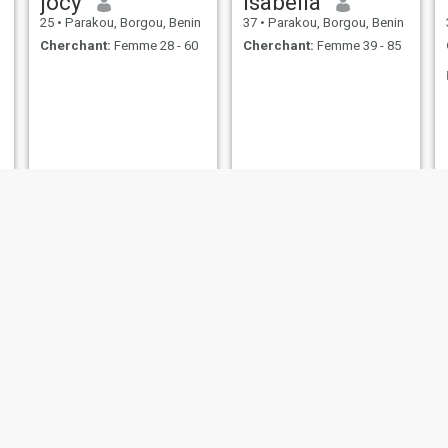
jocy
Isabella
25
•
Parakou, Borgou, Benin
37
•
Parakou, Borgou, Benin
Cherchant:
Femme 28 - 60
Cherchant:
Femme 39 - 85
Peace
Alvina
24
•
Parakou, Borgou, Benin
23
•
Parakou, Borgou, Benin