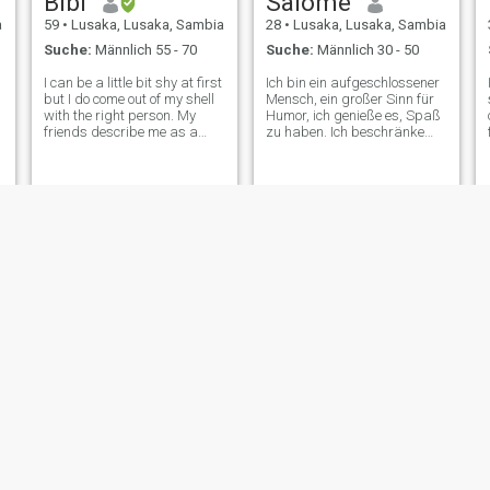
Bibi
Salome
a
59
•
Lusaka, Lusaka, Sambia
28
•
Lusaka, Lusaka, Sambia
Suche:
Männlich 55 - 70
Suche:
Männlich 30 - 50
I can be a little bit shy at first
Ich bin ein aufgeschlossener
but I do come out of my shell
Mensch, ein großer Sinn für
with the right person. My
Humor, ich genieße es, Spaß
friends describe me as a
zu haben. Ich beschränke
kind, loving and loyal person.
mich nicht auf das, was ich
Love is all it takes to win my
weiß, sondern bin immer
heart. I am caring, kind,
bereit, von anderen zu lernen.
loving, with a warm heart
Bin ehrlich, treu und
and a great smile. I
unterwürfig. Ich gehe gerne
aus, lese Romane, schaue
mir Filme an. Wenn du also
hier bist und nach Akte
suchst, dann trete nicht in
meinen Posteingang, komm
nicht mit diesen billigen
Lügen in meinen
Posteingang, sonst wirst du
blockiert.
Maggie
Patricia
a
39
•
Lusaka, Lusaka, Sambia
30
•
Lusaka, Lusaka, Sambia