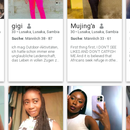
gigi
Mujing'a
a
33
•
Lusaka, Lusaka, Sambia
30
•
Lusaka, Lusaka, Sambia
Suche:
Männlich 38 - 87
Suche:
Männlich 33 - 61
ich mag Outdoor-Aktivitäten,
First thing first, I DON'T SEE
ich hatte schon immer eine
LIKES AND DON'T CATFISH
unglaubliche Leidenschaft,
ME And it is believed that
das Leben in vollen Zügen zu
Africans seek refuge in other
leben. Ich bin ein
countries, which is not a case
hoffnungsloser Romantiker
for me....am ready either to
und versuche immer, an das
relocate or my Man relocates
Gute in allen zu glauben. Ich
am here to find love and not
bin einfach, ich bin ein
sympathy.Are you lo
Naturliebhaber, was mich zu
einem freien Geist macht. Ich
verliere mich immer in den
Intellektuellen einer Person.
Ich mache keine
Aktaufnahmen, Telefon s**
bitte lesen Sie das Profil,
bevor Sie Hallo sagen