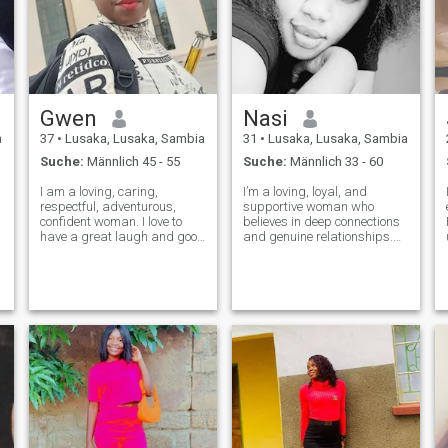
Gwen
Nasi
a
37
•
Lusaka, Lusaka, Sambia
31
•
Lusaka, Lusaka, Sambia
Suche:
Männlich 45 - 55
Suche:
Männlich 33 - 60
I am a loving, caring,
I’m a loving, loyal, and
respectful, adventurous,
supportive woman who
confident woman. I love to
believes in deep connections
have a great laugh and good
and genuine relationships.
time with friends. I am a
Life has taught me to value
sucker for romance. I love
honesty, laughter, and the
animals and nature in
kind of love that lifts you up.
general. I am also open-
I’m a single mum to an
minded and love to learn
amazing boy who is and
about different food(cu
always will be