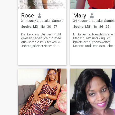
Rose
Mary
31
•
Lusaka, Lusaka, Sambia
34
•
Lusaka, Lusaka, Sambi
Suche:
Männlich 30 - 57
Suche:
Männlich 36 - 65
Danke, dass Sie mein Profil
Ich bin ein aufgeschlossener
gelesen haben. Ich bin Rose
Mensch, nett und klug. Ich
aus Sambia im Alter von 28
bin ein sehr liebenswerter
Jahren, alleinerziehende
Mensch und liebe das Leben
Mutter, unabhängig und
Ich bin königlich
arbeite als Bibliothekarin.
vertrauenswürdig und lustig
Auf dieser Plattform nicht
Du wirst lieben, mich zu
nach Geld zu suchen,
lieben. Bitte, wenn du
sondern Liebe. Ich Suche
Nacktfiguren willst, wirst du
einen Mann, der
sie bei mir nicht finden.
gleichermaßen nach einem
Nacktvideos Ich werde nicht
Lebenspartner sucht. Wenn
da sein noch werde ich dich
Sie das Gefühl haben, dass
um Geld bitten.
meine Kinder eine Last sind,
gehen Sie bitte vorbei, weil
ich nicht hier bin, um Sie zu
belasten, weil jemand
anderes für sie
verantwortlich ist. Ich bin
bereit, umzuziehen oder Sie
hier in Sambia zu haben.