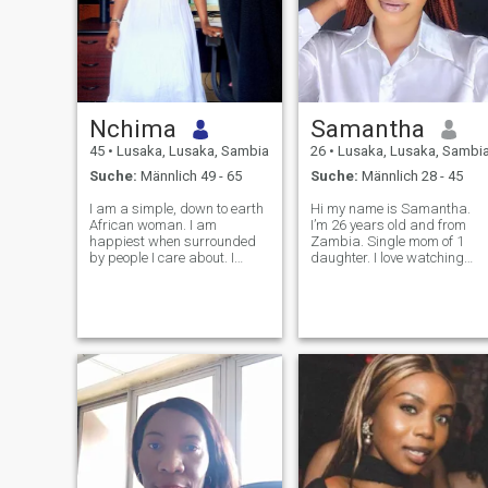
Nchima
Samantha
45
•
Lusaka, Lusaka, Sambia
26
•
Lusaka, Lusaka, Sambi
Suche:
Männlich 49 - 65
Suche:
Männlich 28 - 45
I am a simple, down to earth
Hi my name is Samantha.
African woman. I am
I’m 26 years old and from
happiest when surrounded
Zambia. Single mom of 1
by people I care about. I
daughter. I love watching
believe in loving deeply,
movies on Netflix and i also
staying true to my word, and
love singing in the choir at
finding joy in the little things
church. I have a Diploma in
that make life beautiful. If you
occupational Safety, Health
have no intentions please sta
and Environment. i also have
a smal