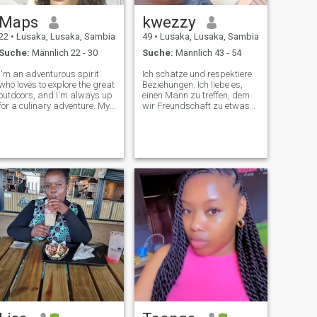
Maps
kwezzy
22
•
Lusaka, Lusaka, Sambia
49
•
Lusaka, Lusaka, Sambia
Suche:
Männlich 22 - 30
Suche:
Männlich 43 - 54
I'm an adventurous spirit
Ich schätze und respektiere
who loves to explore the great
Beziehungen. Ich liebe es,
outdoors, and I'm always up
einen Mann zu treffen, dem
for a culinary adventure. My
wir Freundschaft zu etwas
faith is important to me, and
Sinnhaftem entwickeln
I'm a balanced mix of
können. Ich bin eine
introvert and extrovert. I'm
aufgeschlossene Person, die
looking for someone who
Kommunikation als
shares my passions and
lebenswichtig für eine
can keep
Beziehung schätzt. Ich liebe
Spaziergänge, koche, tanze
und höre Musik.