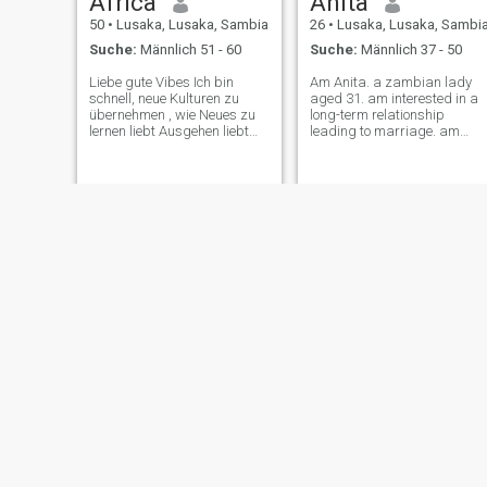
Africa
Anita
50
•
Lusaka, Lusaka, Sambia
26
•
Lusaka, Lusaka, Sambi
Suche:
Männlich 51 - 60
Suche:
Männlich 37 - 50
Liebe gute Vibes Ich bin
Am Anita. a zambian lady
schnell, neue Kulturen zu
aged 31. am interested in a
übernehmen , wie Neues zu
long-term relationship
lernen liebt Ausgehen liebt
leading to marriage. am
Kuscheln liebt Küssen Reisen
passionate with thing I care
Kochen Filme anschauen
about. am an outgoing I like
Obwohl ich manchmal
traveling, leading cooking.
einschlöpfen kann, habe ich
hope to find a match on this
Interesse daran entwickelt,
site. just completed college,
meine Tochter zu
am ni
bewirtschaften, so lustig
Sarah
Kay
30
•
Lusaka, Lusaka, Sambia
32
•
Lusaka, Lusaka, Sambi