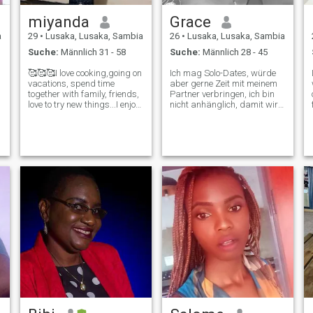
miyanda
Grace
a
29
•
Lusaka, Lusaka, Sambia
26
•
Lusaka, Lusaka, Sambia
Suche:
Männlich 31 - 58
Suche:
Männlich 28 - 45
🥰🥰🥰I love cooking,going on
Ich mag Solo-Dates, würde
vacations, spend time
aber gerne Zeit mit meinem
together with family, friends,
Partner verbringen, ich bin
love to try new things...I enjoy
nicht anhänglich, damit wir
shopping there and then....I
unsere Beziehung
love going to watch sports
manövrieren können, ich liebe
like football 😄🤩I love
Liebe ❤️, weil ich das Gefühl
watching reality shows
habe, es ist ein
especially for cooking and fa
wunderschönes Gefühl. Ich
bin sehr ehrlich, deshalb
halte ich mich nicht zurück,
was ich fühle, aber ich bin
auch einfühlsam gegenüber
anderen Menschen