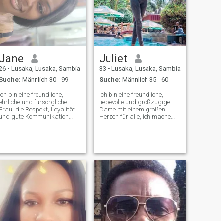
Jane
Juliet
26
•
Lusaka, Lusaka, Sambia
33
•
Lusaka, Lusaka, Sambia
Suche:
Männlich 30 - 99
Suche:
Männlich 35 - 60
Ich bin eine freundliche,
Ich bin eine freundliche,
ehrliche und fürsorgliche
liebevolle und großzügige
Frau, die Respekt, Loyalität
Dame mit einem großen
und gute Kommunikation
Herzen für alle, ich mache
schätzt. Ich liebe es, neue
gerne Wohltätigkeitsarbeit
Dinge zu lernen, mit anderen
und humanitäre Arbeit wann
zu lachen und Zeit mit
immer ich kann.ich liebe
Menschen zu verbringen, die
Kinder und mache Nanny
mir wichtig sind. Ich suche
Jobs in Teilzeit, ich liebe die
jemanden aufrichtig, der
Natur, das Training, das
daran interessiert ist, eine
Laufen, Modellieren ist meine
sinnvolle und dauerhafte
Leidenschaft, ich liebe es mit
Beziehung aufzubauen.
meiner Tochter und
Geschwistern zu spielen, ich
bin ein Hund Mutter und liebe
alle Tiere im Allgemeinen, ich
liebe ein gutes Lachen und
liebe jemanden der es mir