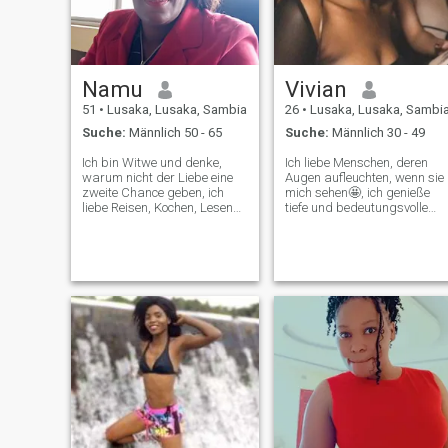
Namu
Vivian
51
•
Lusaka, Lusaka, Sambia
26
•
Lusaka, Lusaka, Sambi
Suche:
Männlich 50 - 65
Suche:
Männlich 30 - 49
Ich bin Witwe und denke,
Ich liebe Menschen, deren
warum nicht der Liebe eine
Augen aufleuchten, wenn sie
zweite Chance geben, ich
mich sehen🤩, ich genieße
liebe Reisen, Kochen, Lesen
tiefe und bedeutungsvolle
meine Hände sind voller
Gespräche, die eine gute
Talent und bereit zu lernen.
Grundlage für jede gute
Ich bin nicht hier für Spiele
Freundschaft sind👫 und
und bitte keine
andere kleine Dinge an mir
Minderjährigen nur die über
sind, dass ich gerne tanze
50 und bitte nicht nach
💃🏽 und gute Musik höre, ich
Nackten fragen Ich bin nur
genieße auch Outdoor-
hier, um wahre Liebe zu
Aktivitäten und versuche
finden.
neue Dinge😉