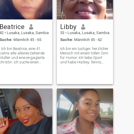
geben kann 😊, ich bin ein
Feinschmecker, aber das
Essen liebt mich nicht, denn
ich meine, wo geht das alles
hin 🤣 Ich bin nur ein
Beatrice
Libby
glücklicher Mensch, der nach
etwas Besonderem sucht,
42
•
Lusaka, Lusaka, Sambia
53
•
Lusaka, Lusaka, Sambia
um es mit ❤️ zu teilen
Suche:
Männlich 45 - 65
Suche:
Männlich 45 - 62
. Ich bin Beatrice, eine 41
Ich bin ein lustiger, herzlicher
Jahre alte alleinerziehende
Mensch mit einem tollen Sinn
Mutter und eine engagierte
für Humor. Ich liebe Sport
christin. ich suche einen
und habe Hockey, Tennis,
Mann, der ernst ist und eine
Squash, Schwimmen und
ernsthafte Beziehung haben
Leichtathletik in der High
will, die zur Ehe führt. ich
School und am College
liebe es, zu trainieren, zu
gespielt... das ist schon
kochen, auszugehen und
lange her. Liebe Reisen,
manchmal einfach zu Hause
Natur schätzen. Ich höre
zu bleiben, Filme, Fußball
gern Musik der 80er, 90er
usw. zu sehen und ein Glas
Jahre
Wein zu trinken. Ich bin sehr
gemütlich und ich liebe
Engagement in einer
Beziehung, bin sehr loyal ,
liebe Sightseeing, Urlaub ist
abgehend. Ich liebe
Romantik und Kuscheln