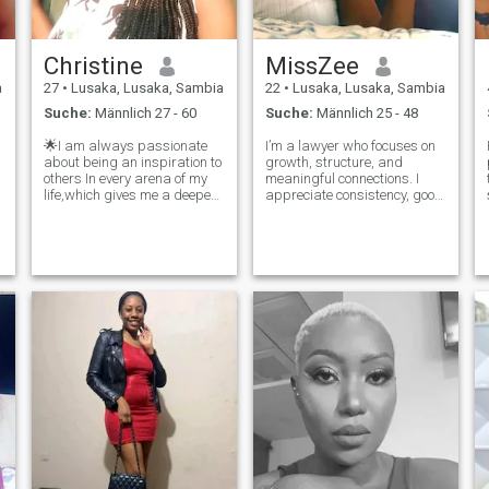
Christine
MissZee
a
27
•
Lusaka, Lusaka, Sambia
22
•
Lusaka, Lusaka, Sambia
Suche:
Männlich 27 - 60
Suche:
Männlich 25 - 48
🌟I am always passionate
I’m a lawyer who focuses on
about being an inspiration to
growth, structure, and
others In every arena of my
meaningful connections. I
.
life,which gives me a deeper
appreciate consistency, good
sense of joy and fulfilment. I
conversation, and a man
.
have the ability to remain
who knows how to lead with
hopeful in the face of
intention. Soft life, but earned,
difficulties, always
not begged.
remembering that there's
something t