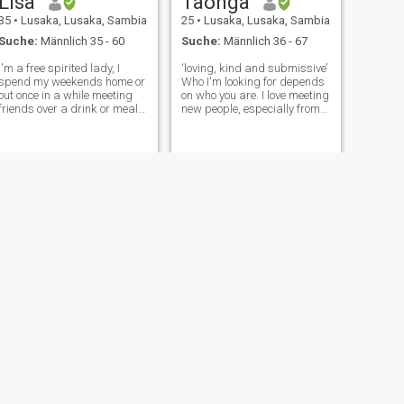
Lisa
Taonga
35
•
Lusaka, Lusaka, Sambia
25
•
Lusaka, Lusaka, Sambia
Suche:
Männlich 35 - 60
Suche:
Männlich 36 - 67
I'm a free spirited lady, I
‘loving, kind and submissive’
spend my weekends home or
Who I'm looking for depends
out once in a while meeting
on who you are. I love meeting
friends over a drink or meal. I
new people, especially from
run a small business which
other countries. I want to get
allows me to have enough
to know not only you but also
time to myself and the people
your culture, your favorite
I love. I love to take long
foods, your traditions... i
walks every other day eith
want to believe
WEITER
Melissa
33
•
Lusaka, Lusaka, Sambia