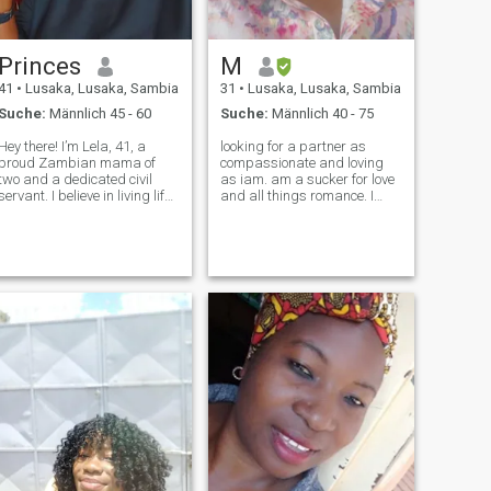
Princes
M
41
•
Lusaka, Lusaka, Sambia
31
•
Lusaka, Lusaka, Sambia
Suche:
Männlich 45 - 60
Suche:
Männlich 40 - 75
Hey there! I’m Lela, 41, a
looking for a partner as
proud Zambian mama of
compassionate and loving
two and a dedicated civil
as iam. am a sucker for love
servant. I believe in living life
and all things romance. I
to the fullest – whether it’s
believe there are still
making a difference at work,
someone out there capable of
enjoying a round of golf (and
giving and receiving true
yes, I’ll probably beat you), or
love.i am a sensual woman
cooking up somethin
and appreciate a dominant
generous man.