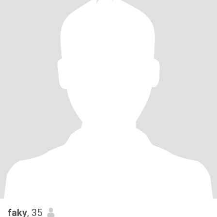
faky
, 35