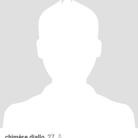
chimère diallo
, 27