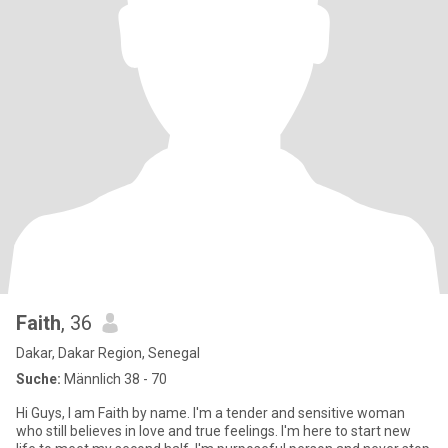
Faith
, 36
Dakar, Dakar Region, Senegal
Suche:
Männlich 38 - 70
Hi Guys, I am Faith by name. I'm a tender and sensitive woman
who still believes in love and true feelings. I'm here to start new