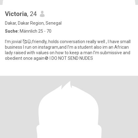
Victoria
, 24
Dakar, Dakar Region, Senegal
Suche:
Männlich 25 - 70
I’m jovial 🥰😉,friendly, holds conversation really well , I have small
business I run on instagram,and I’m a student also im an African
lady raised with values on how to keep a man I’m submissive and
obedient once again🚫 I DO NOT SEND NUDES