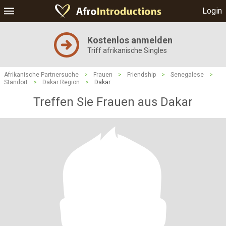
Login
Kostenlos anmelden
Triff afrikanische Singles
Afrikanische Partnersuche
>
Frauen
>
Friendship
>
Senegalese
>
Standort
>
Dakar Region
>
Dakar
Treffen Sie Frauen aus Dakar