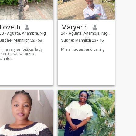
kennenlernen... Ich bin ein
ausführlicher Mensch, ich
werde dir alles über mich im
Detail erzählen, wenn du das
von mir verlangst, vielen
Loveth
Maryann
Dank
30
•
Aguata, Anambra, Nigeria
24
•
Aguata, Anambra, Nigeria
Suche:
Männlich 32 - 58
Suche:
Männlich 23 - 46
I'm a very ambitious lady
M an introvert and caring
that knows what she
wants...