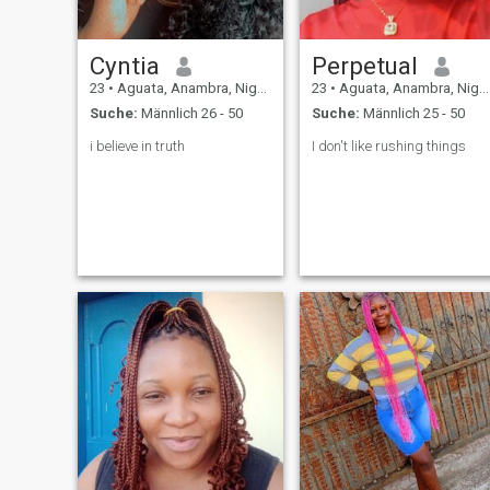
Cyntia
Perpetual
23
•
Aguata, Anambra, Nigeria
23
•
Aguata, Anambra, Nigeria
Suche:
Männlich 26 - 50
Suche:
Männlich 25 - 50
i believe in truth
I don't like rushing things