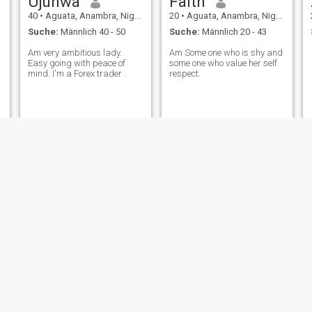
Ujunwa
Faith
40
•
Aguata, Anambra, Nigeria
20
•
Aguata, Anambra, Nigeria
Suche:
Männlich 40 - 50
Suche:
Männlich 20 - 43
Am very ambitious lady.
Am Some one who is shy and
Easy going with peace of
some one who value her self
mind. I'm a Forex trader .
respect.
Chiamaka
Ani
26
•
Aguata, Anambra, Nigeria
22
•
Aguata, Anambra, Nigeria