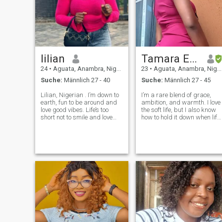
lilian
Tamara Eugene
24
•
Aguata, Anambra, Nigeria
23
•
Aguata, Anambra, Nigeria
Suche:
Männlich 27 - 40
Suche:
Männlich 27 - 45
Lilian, Nigerian . I’m down to
I’m a rare blend of grace,
earth, fun to be around and
ambition, and warmth. I love
love good vibes. Life’s too
the soft life, but I also know
short not to smile and love
how to hold it down when life
deeply . I love interracial
gets tough. A lover of deep
marriage so I’m hoping to
conversations, cozy evenings
match with someone outside
laughter that lingers, and
my race and nationality. I’m
connections that go beyond
also a Catholic and I wo
the surface. I believ