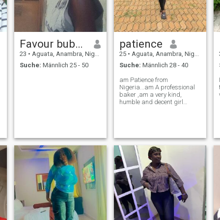
Favour bubbles
patience
23
•
Aguata, Anambra, Nigeria
25
•
Aguata, Anambra, Nigeria
Suche:
Männlich 25 - 50
Suche:
Männlich 28 - 40
am Patience from
Nigeria...am A professional
baker ,am a very kind,
humble and decent girl
looking for her soulmate
,