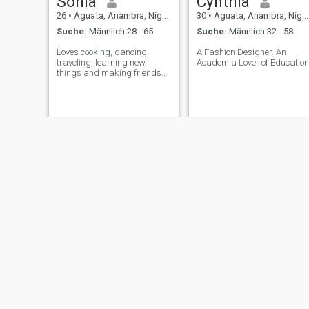
Sonia
Cynthia
26
•
Aguata, Anambra, Nigeria
30
•
Aguata, Anambra, Nigeria
Suche:
Männlich 28 - 65
Suche:
Männlich 32 - 58
Loves cooking, dancing,
A Fashion Designer. An
traveling, learning new
Academia Lover of Education
things and making friends...
Chinaza Juliet
princess favour
29
•
Aguata, Anambra, Nigeria
25
•
Aguata, Anambra, Nigeria