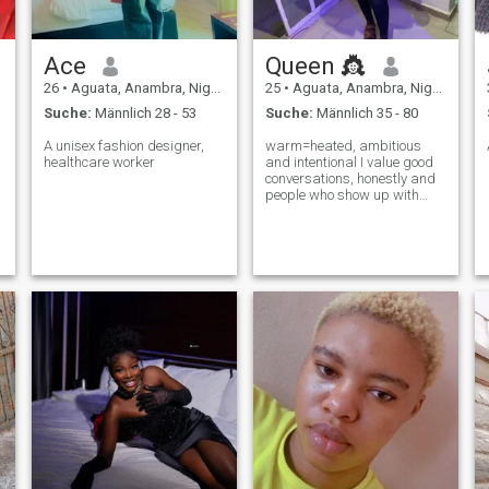
Ace
Queen 👸
26
•
Aguata, Anambra, Nigeria
25
•
Aguata, Anambra, Nigeria
Suche:
Männlich 28 - 53
Suche:
Männlich 35 - 80
A unisex fashion designer,
warm=heated, ambitious
healthcare worker
and intentional I value good
conversations, honestly and
people who show up with
purpose .I'm building a life
filled with peace growth and
soft moments and I'd love to
meet someone who aligns
with that energy ✨️