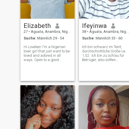
Elizabeth
Ifeyinwa
27
•
Aguata, Anambra, Nigeria
38
•
Aguata, Anambra, Nigeria
Suche:
Männlich 29 - 54
Suche:
Männlich 33 - 60
Hi Lovelies! I'm a Nigerian
Ich bin schwarz im Teint,
lover girl that just want to be
durchschnittliche Größe ca.
loved and adored in all
1,52 ..Ich bin zu schlau für
ways. Open to a good
Betrüger, also sollten
conversation and hopefully it
Betrüger mich nicht
leads somewhere interesting
kontaktieren. ich hasse
and romantic. Good fellas
Lügen. Ich bin fleißig. Wenn
only.
Sie keine Videoanrufe mögen
bin ich nicht in bitte