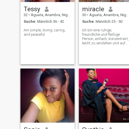
Tessy
miracle
32
•
Aguata, Anambra, Nigeria
30
•
Aguata, Anambra, Nigeria
Suche:
Männlich 36 - 42
Suche:
Männlich 25 - 50
Am simple, loving, caring,
Ich bin eine ruhige,
and peaceful
freundliche und fleißige
Person, einfach, konzentriert,
leicht zu verstehen und auf
der Erde. Ich liebe Positivität,
Ehrlichkeit, Frieden und
aufrichtige Menschen.