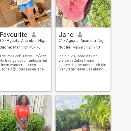
Favourite
Jane
30
•
Aguata, Anambra, Nigeria
21
•
Aguata, Anambra, Nigeria
Suche:
Männlich 40 - 70
Suche:
Männlich 21 - 40
Träume Groß, Liebe Größer!!
Ich bin 20 Jahre alt und
Hoffnungslos romantisch mit
werde in Zukunft eine
einem wunderschönen
Universität besuchen. Ich bin
Lächeln😊 „das Leben ist ein
hier wegen einer Beziehung,
Abenteuer – mach mit!!😁 💃
die wir heiraten werden.
😍 Leben in vollen Farben...
Bitte, ich will keine falschen
🌈
Leute auf meinem Zimmer
haben. Nur ehrliche Männer
mit guter und reiner Absicht.
Ich flehe dich an in Gottes
Namen 🙏🙏🙏. Ich bin
Christ. Ich besuche kürzlich
die katholische Kirche. Ich
besuchte die Heilsarmee
Kirche, als ich aufwuchs… Ich
schätze, das ist alles, was
ich sagen kann, wenn wir
uns jetzt besser