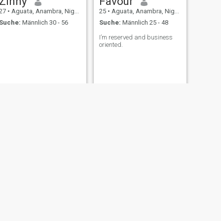
Zinny
Favour
27
•
Aguata, Anambra, Nigeria
25
•
Aguata, Anambra, Nigeria
Suche:
Männlich 30 - 56
Suche:
Männlich 25 - 48
I’m reserved and business
oriented.
WEITER
Annabel
35
•
Aguata, Anambra, Nigeria