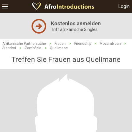
Login
Kostenlos anmelden
Triff afrikanische Singles
Afrikanische Partnersuche
>
Frauen
>
Friendship
>
Mozambican
>
Standort
>
Zambézia
>
Quelimane
Treffen Sie Frauen aus Quelimane