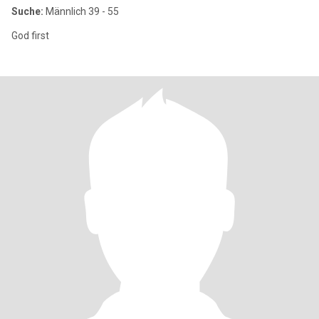
Suche:
Männlich 39 - 55
God first