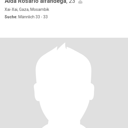
Aida Rosário alfândega
, 23
Xai-Xai, Gaza, Mosambik
Suche:
Männlich 33 - 33