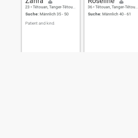
Zahra
Roseline
23
•
Tétouan, Tanger-Tétouan, Marokko
36
•
Tétouan, Tanger-Tétouan, Marokko
Suche:
Männlich 35 - 50
Suche:
Männlich 40 - 61
Patient and kind.
Yonas
fatima
30
•
Tétouan, Tanger-Tétouan, Marokko
26
•
Tétouan, Tanger-Tétouan, Marokko