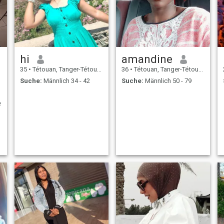
hi
amandine
35
•
Tétouan, Tanger-Tétouan, Marokko
36
•
Tétouan, Tanger-Tétouan, Marokko
Suche:
Männlich 34 - 42
Suche:
Männlich 50 - 79
e