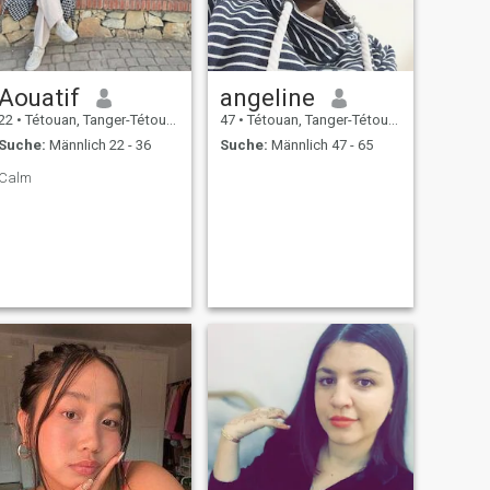
Aouatif
angeline
22
•
Tétouan, Tanger-Tétouan, Marokko
47
•
Tétouan, Tanger-Tétouan, Marokko
Suche:
Männlich 22 - 36
Suche:
Männlich 47 - 65
Calm