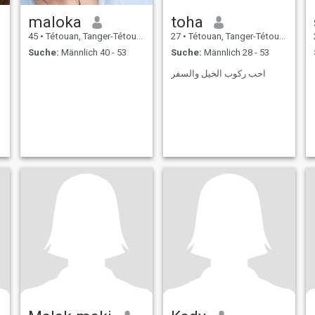
maloka
toha
45
•
Tétouan, Tanger-Tétouan, Marokko
27
•
Tétouan, Tanger-Tétouan, Marokko
Suche:
Männlich 40 - 53
Suche:
Männlich 28 - 53
احب ركوب الخيل والسفر