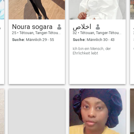
Noura sogara
اخلاص
25
•
Tétouan, Tanger-Tétouan, Marokko
32
•
Tétouan, Tanger-Tétouan, Marokko
Suche:
Männlich 29 - 55
Suche:
Männlich 30 - 43
Ich bin ein Mensch, der
Ehrlichkeit liebt