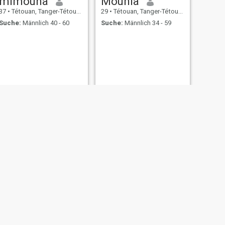
mimouna
Mounia
37
•
Tétouan, Tanger-Tétouan, Marokko
29
•
Tétouan, Tanger-Tétouan, Marokko
Suche:
Männlich 40 - 60
Suche:
Männlich 34 - 59
WEITER
Nawal
47
•
Tétouan, Tanger-Tétouan, Marokko