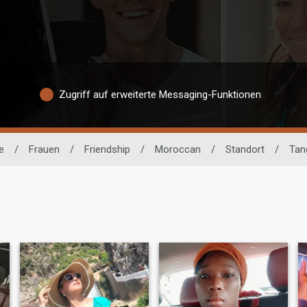
Zugriff auf erweiterte Messaging-Funktionen
e
/
Frauen
/
Friendship
/
Moroccan
/
Standort
/
Tan