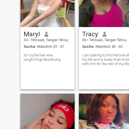
Maryl
Tracy
34
•
Tétouan, Tanger-Tétouan, Marokko
36
•
Tétouan, Tanger-Tétouan, Marokko
Suche:
Männlich 33 - 57
Suche:
Männlich 40 - 65
ich suche hier eine
I am looking to find the love of
langfristige Beziehung
my life and a lovely man to b
with him for the rest of my life