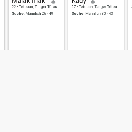
Malak maki
Kady
22
•
Tétouan, Tanger-Tétouan, Marokko
27
•
Tétouan, Tanger-Tétouan, Marokko
Suche:
Männlich 26 - 49
Suche:
Männlich 30 - 40
KouaoOcéane
lisa
25
•
Tétouan, Tanger-Tétouan, Marokko
39
•
Tétouan, Tanger-Tétouan, Marokko