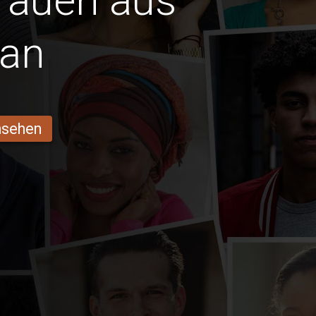
Frauen aus
uan
ansehen