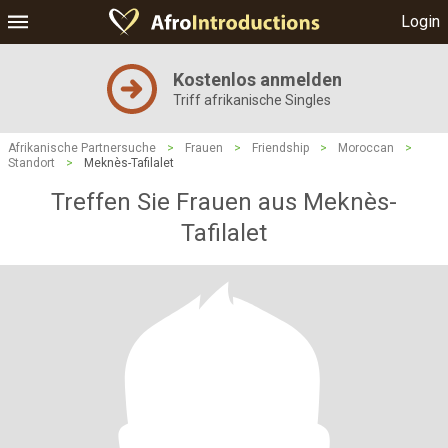
Login
Kostenlos anmelden
Triff afrikanische Singles
Afrikanische Partnersuche
>
Frauen
>
Friendship
>
Moroccan
>
Standort
>
Meknès-Tafilalet
Treffen Sie Frauen aus Meknès-
Tafilalet