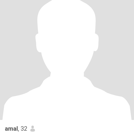
amal
, 32