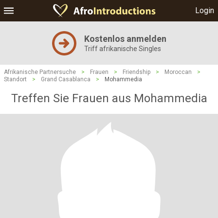
Login
Kostenlos anmelden
Triff afrikanische Singles
Afrikanische Partnersuche
>
Frauen
>
Friendship
>
Moroccan
>
Standort
>
Grand Casablanca
>
Mohammedia
Treffen Sie Frauen aus Mohammedia