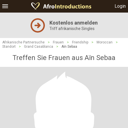
Login
Kostenlos anmelden
Triff afrikanische Singles
Afrikanische Partnersuche
>
Frauen
>
Friendship
>
Moroccan
>
Standort
>
Grand Casablanca
>
Aïn Sebaa
Treffen Sie Frauen aus Aïn Sebaa