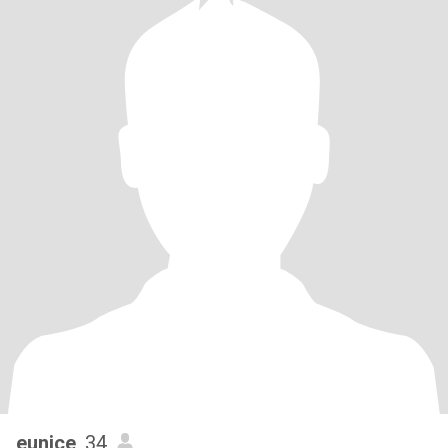
eunice
, 34