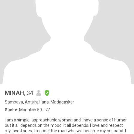
MINAH
, 34
Sambava, AntsiraḤana, Madagaskar
Suche:
Männlich 50 - 77
I am a simple, approachable woman and I have a sense of humor
but it all depends on the mood, it all depends. I love and respect
my loved ones. I respect the man who will become my husband. I