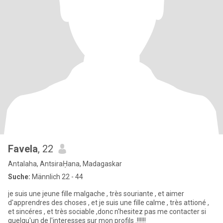
Favela
, 22
Antalaha, AntsiraḤana, Madagaskar
Suche:
Männlich 22 - 44
je suis une jeune fille malgache , très souriante , et aimer
d'apprendres des choses , et je suis une fille calme , très attioné ,
et sincéres , et très sociable ,donc n'hesitez pas me contacter si
quelqu'un de l'interesses sur mon profils .!!!!!!