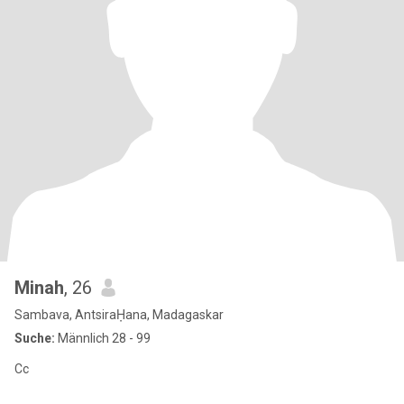
Minah
, 26
Sambava, AntsiraḤana, Madagaskar
Suche:
Männlich 28 - 99
Cc