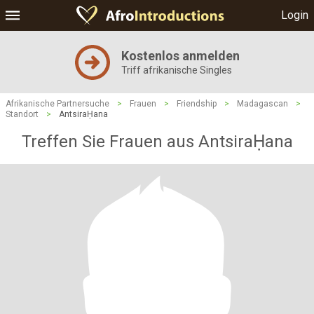
Login
Kostenlos anmelden
Triff afrikanische Singles
Afrikanische Partnersuche
>
Frauen
>
Friendship
>
Madagascan
>
Standort
>
AntsiraḤana
Treffen Sie Frauen aus AntsiraḤana