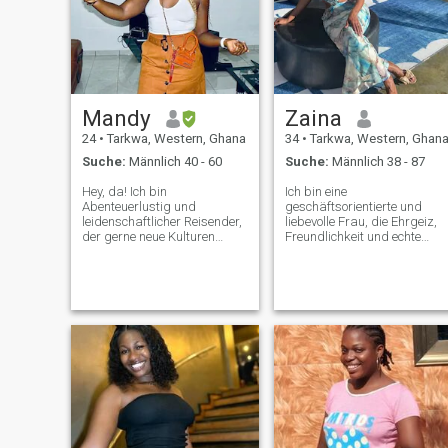
Mandy
Zaina
24
•
Tarkwa, Western, Ghana
34
•
Tarkwa, Western, Ghan
Suche:
Männlich 40 - 60
Suche:
Männlich 38 - 87
Hey, da! Ich bin
Ich bin eine
Abenteuerlustig und
geschäftsorientierte und
leidenschaftlicher Reisender,
liebevolle Frau, die Ehrgeiz,
der gerne neue Kulturen
Freundlichkeit und echte
erforscht und verschiedene
Beziehungen schätzt. Ich
Küchen ausprobiert. Wenn
genieße sinnvolle Gespräche,
ich nicht auf der Globe bin,
das Teilen von Ideen und die
wirst du mich mit einem
Umgebung mit positiven,
guten Buch verkuppeln oder
motivierten Menschen. Ich
den neuesten Blockbuster
glaube daran, zusammen
sehen. Fitness ist mir
zu wachsen, ob im Geschäft,
wichtig, deshalb bleibe ich
in der Freundschaft oder in
gerne aktiv beim Wandern,
der Liebe, und gegenseitige
Laufen und beim Sport.
Ziele mit Sorgfalt und
Musik ist mein Lebensnerv
Respekt zu unterstützen. Ich
und ich bin immer bereit für
fühle mich zu Menschen
ein Live-Konzert oder
hingezogen, die aufrichtig,
Jamming zu meinen
aufgeschlossen und