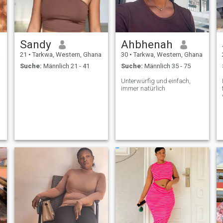
Jahre alt, Single, die ohne
Kinder aussehend
ist,&nbsp;schwarze Haare
und helle Farbe... Ich bin in
Ghana geboren und
Sandy
Ahbhenah
aufgewachsen 🇬🇭...
a
21
•
Tarkwa, Western, Ghana
30
•
Tarkwa, Western, Ghana
Suche:
Männlich 21 - 41
Suche:
Männlich 35 - 75
Unterwürfig und einfach,
immer natürlich