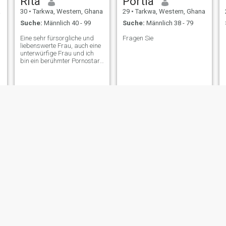
Rita
Portia
a
30
•
Tarkwa, Western, Ghana
29
•
Tarkwa, Western, Ghana
Suche:
Männlich 40 - 99
Suche:
Männlich 38 - 79
Eine sehr fürsorgliche und
Fragen Sie
liebenswerte Frau, auch eine
unterwürfige Frau und ich
bin ein berühmter Pornostar,
der an Spaß interessiert ist
Lucy
Jemimah
a
25
•
Tarkwa, Western, Ghana
21
•
Tarkwa, Western, Ghana