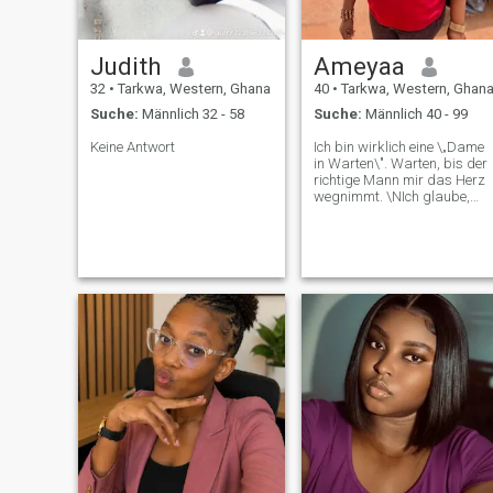
Judith
Ameyaa
32
•
Tarkwa, Western, Ghana
40
•
Tarkwa, Western, Ghan
Suche:
Männlich 32 - 58
Suche:
Männlich 40 - 99
Keine Antwort
Ich bin wirklich eine \„Dame
in Warten\". Warten, bis der
richtige Mann mir das Herz
wegnimmt. \NIch glaube,
dass Paare definitiv einige
gemeinsame Interessen
haben müssen, aber ich
glaube nicht, dass sie alle
dieselben Interessen teilen
müssen, solange
gegenseitiger Respekt und
gegenseitiges Rückdenken
vorhanden sind. \NIch bin
dem Extremfall treu. \NIch
habe das Gefühl, dass ich
das perfekte Leben habe,
außer dem Wunsch,
jemanden zu haben, mit ihm
zu teilen.