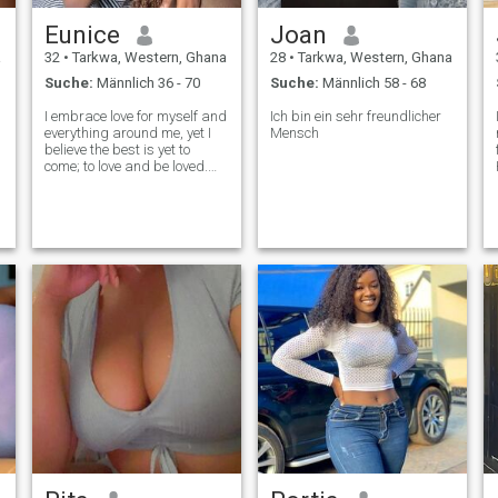
Eunice
Joan
a
32
•
Tarkwa, Western, Ghana
28
•
Tarkwa, Western, Ghana
Suche:
Männlich 36 - 70
Suche:
Männlich 58 - 68
I embrace love for myself and
Ich bin ein sehr freundlicher
everything around me, yet I
Mensch
believe the best is yet to
come; to love and be loved.
My life is filled with passion
for my work, and all that
comes into my life adding
vibrancy to my daily routine.
Finding joy in simple th