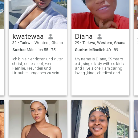
kwatewaa
Diana
a
32
•
Tarkwa, Western, Ghana
29
•
Tarkwa, Western, Ghana
Suche:
Männlich 55 - 75
Suche:
Männlich 40 - 89
Ich bin ein ehrlicher und guter
My name is Diane, 29 Years
christ, der es liebt, von
old , single lady with no kids
Familie, Freunden und
and I live alone. I am caring
Urlauben umgeben zu sein.
loving ,kind , obedient and
Ich bin bereit für eine
respectful lady with good
ernsthafte Beziehung und
sense of humor
freue mich wirklich darauf,
das mit der richtigen Person
zu beginnen. Ich bin ein
ehrlicher, loyaler,
leidenschaftlicher,
großzügiger, spendender,
liebevoller, sexuell,
unterstützend, sensibel und
ein guter Zuhörer, mit dem
man sich leicht verträgt. Ich
bin aufgeschlossen und sehr
spontan. Ich bin Ellen 30