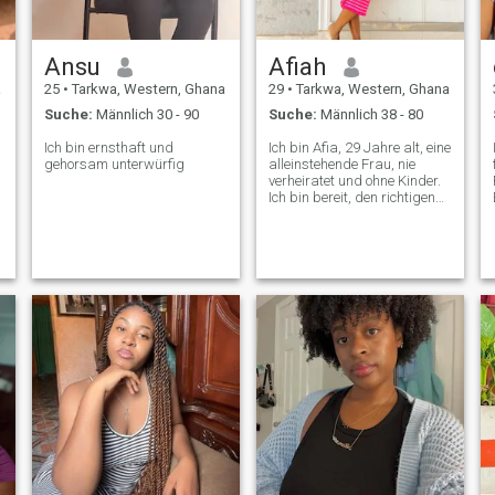
Ansu
Afiah
a
25
•
Tarkwa, Western, Ghana
29
•
Tarkwa, Western, Ghana
Suche:
Männlich 30 - 90
Suche:
Männlich 38 - 80
Ich bin ernsthaft und
Ich bin Afia, 29 Jahre alt, eine
gehorsam unterwürfig
alleinstehende Frau, nie
verheiratet und ohne Kinder.
Ich bin bereit, den richtigen
Mann zu treffen, mit dem ich
den Rest meines Lebens
verbringe.