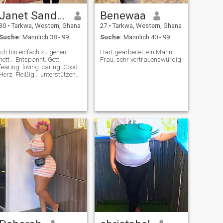
Janet Sandra😇🥰
Benewaa
30
•
Tarkwa, Western, Ghana
27
•
Tarkwa, Western, Ghana
Suche:
Männlich 38 - 99
Suche:
Männlich 40 - 99
Ich bin einfach zu gehen...
Hart gearbeitet, ein Mann
nett... Entspannt. Gott
Frau, sehr vertrauenswürdig
fearing..loving..caring..Good
Herz. Fleißig... unterstützend
und auch alle Qualitäten als
Lady ❤️😇