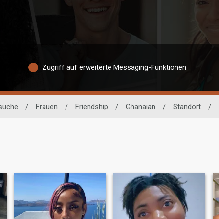
Zugriff auf erweiterte Messaging-Funktionen
rsuche
/
Frauen
/
Friendship
/
Ghanaian
/
Standort
/