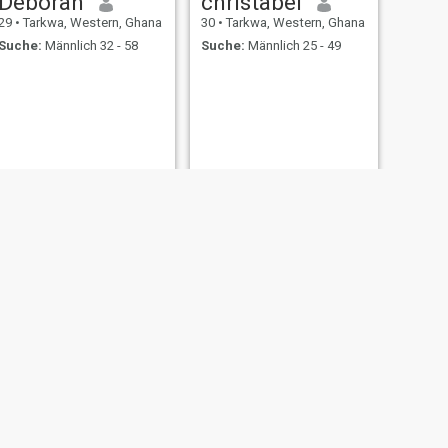
Deborah
christabel
29
•
Tarkwa, Western, Ghana
30
•
Tarkwa, Western, Ghana
Suche:
Männlich 32 - 58
Suche:
Männlich 25 - 49
WEITER
Ella lux
29
•
Tarkwa, Western, Ghana