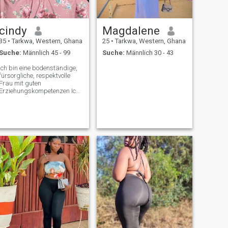
cindy
Magdalene
35
•
Tarkwa, Western, Ghana
25
•
Tarkwa, Western, Ghana
Suche:
Männlich 45 - 99
Suche:
Männlich 30 - 43
Ich bin eine bodenständige,
fürsorgliche, respektvolle
Frau mit guten
Erziehungskompetenzen Ich
liebe es zu kochen und
spazieren zu gehen