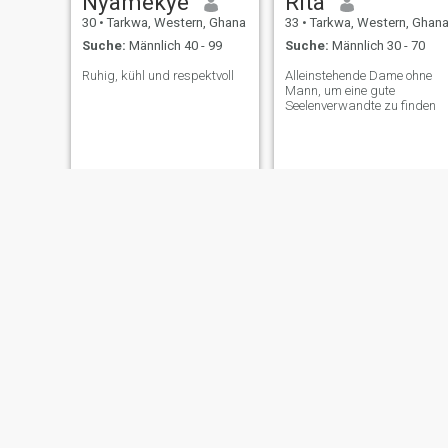
Nyamekye
Rita
Freuden finden.
30
•
Tarkwa, Western, Ghana
33
•
Tarkwa, Western, Ghan
Suche:
Männlich 40 - 99
Suche:
Männlich 30 - 70
Ruhig, kühl und respektvoll
Alleinstehende Dame ohne
Mann, um eine gute
Seelenverwandte zu finden
kyerewaa
Yeli
28
•
Tarkwa, Western, Ghana
30
•
Tarkwa, Western, Ghan