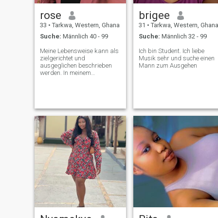
rose
brigee
33
•
Tarkwa, Western, Ghana
31
•
Tarkwa, Western, Ghan
Suche:
Männlich 40 - 99
Suche:
Männlich 32 - 99
Meine Lebensweise kann als
Ich bin Student. Ich liebe
zielgerichtet und
Musik sehr und suche einen
ausgeglichen beschrieben
Mann zum Ausgehen
werden. In meinem
Berufsfeld bin ich Designerin
und schätze nicht nur
Ästhetik, sondern auch
strategisches Denken und
die Fähigkeit, klare und
funktionelle Lösungen für
komplexe Probleme zu
finden. Ich schätze Ordnung
und Kontrolle, was sich in
meiner Liebe zum Detail und
meinem Wunsch nach einem
runden Ergebnis
widerspiegelt, sei es ein
Projekt, eine
Trainingssitzung oder das
Planen. Ich schätze
Achtsamkeit und kann tiefe
Befriedigung in Momenten
der Stille und einfachen