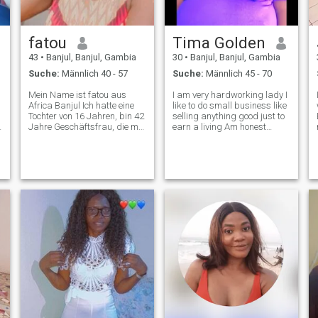
fatou
Tima Golden
43
•
Banjul, Banjul, Gambia
30
•
Banjul, Banjul, Gambia
Suche:
Männlich 40 - 57
Suche:
Männlich 45 - 70
Mein Name ist fatou aus
I am very hardworking lady I
Africa Banjul Ich hatte eine
like to do small business like
Tochter von 16 Jahren, bin 42
selling anything good just to
Jahre Geschäftsfrau, die mit
earn a living Am honest
Kleidung, Schuhen,
during my free time I like to
Damentaschen und so weiter
go around the beachside sit
verhandelt. Ich bin
n enjoy the sea breeze I love
alleinerziehende Mutter und
peaceful environment with a
auch eine glückliche Frau. Ich
peace of mind
mag manchmal
Abendessen, gehe zum
Strand, Reise und oft auch
Sport.