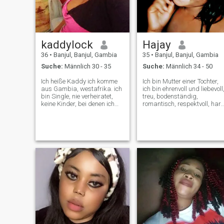
kaddylock
Hajay
36
•
Banjul, Banjul, Gambia
35
•
Banjul, Banjul, Gambia
Suche:
Männlich 30 - 35
Suche:
Männlich 34 - 50
Ich heiße Kaddy ich komme
Ich bin Mutter einer Tochter,
aus Gambia, westafrika. ich
ich bin ehrenvoll und liebevoll
bin Single, nie verheiratet,
treu, bodenständig,
keine Kinder, bei denen ich
romantisch, respektvoll, hart
wohne meine Mutter und
hart, Gott, der romantisch ist
meine Schwester, ich bin eine
Ich schätze Kommunikation,
sehr nette Dame,
ich koche gerne das Haus
liebenswerte, ehrliche,
sauber halten und bereits
ehrliche, gottesfürchtige
gekochte Mahlzeiten
Person, die eine Person
servieren. ich hoffe, jemande
versteht bodenständig lese
zu treffen, mit dem ich den
ich gerne die Bibel, bete
Rest meines Lebens
gerne und gehe gerne an den
verbringen kann
Strand um etwas relex zu
haben, höre ich gerne Musik
und schaue mir Filme an und
ich mag es seien Sie in der
Halle, danke, dass Sie sich
die Zeit genommen haben,
mein Profil zu lesen