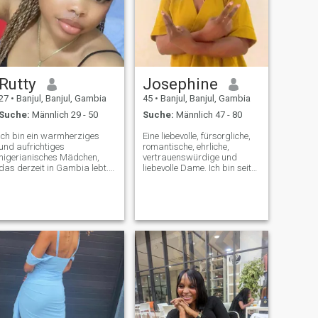
Rutty
Josephine
27
•
Banjul, Banjul, Gambia
45
•
Banjul, Banjul, Gambia
Suche:
Männlich 29 - 50
Suche:
Männlich 47 - 80
Ich bin ein warmherziges
Eine liebevolle, fürsorgliche,
und aufrichtiges
romantische, ehrliche,
nigerianisches Mädchen,
vertrauenswürdige und
das derzeit in Gambia lebt.
liebevolle Dame. Ich bin seit
Ich glaube, das Leben ist
10 Jahren Witwer. Ich bin
schöner, wenn man es mit
hier, um wahre Liebe zu
der richtigen Person teilt. Ich
finden. Ich bin nicht hier, um
habe eine positive Einstellung
Spaß zu haben oder Spiele
zum Leben und schätze
zu spielen. Keine Nacktfotos
Ehrlichkeit, Respekt,
oder Videos. Wenn du keinen
Königlichkeit und
Videoanruf willst, schreib mir
Freundlichkeit. Ich genieße
keine Nachricht. Ich bin 45
die einfachen Dinge, die
Jahre alt und Mutter von
Glück bringen, wie zum
zwei Kindern. Ich bin aus
Beispiel gute Gespräche,
Sierra Leone und ein Christ,
Lachen, Zeit mit geliebten
der mit seinen 2 Kindern lebt.
Menschen verbringen und
Ich bin Grundschullehrerin,
neue Dinge lernen. Ich bin
Physiotherapeutin und auch