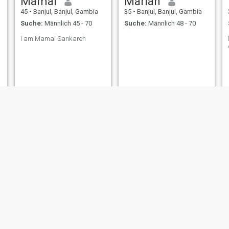
Mamai
Marian
45
•
Banjul, Banjul, Gambia
35
•
Banjul, Banjul, Gambia
Suche:
Männlich 45 - 70
Suche:
Männlich 48 - 70
I am Mamai Sankareh
emmanuella
Sally
24
•
Banjul, Banjul, Gambia
28
•
Banjul, Banjul, Gambia