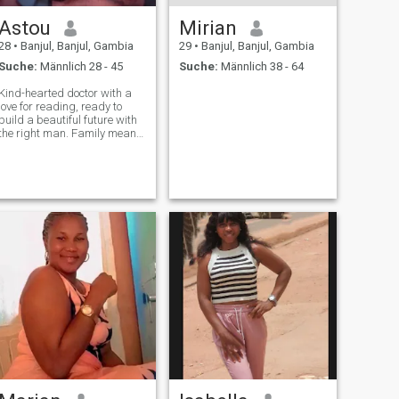
Astou
Mirian
28
•
Banjul, Banjul, Gambia
29
•
Banjul, Banjul, Gambia
Suche:
Männlich 28 - 45
Suche:
Männlich 38 - 64
Kind-hearted doctor with a
love for reading, ready to
build a beautiful future with
the right man. Family means
everything