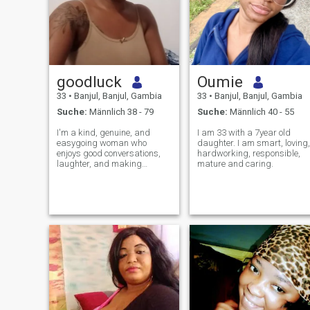
goodluck
Oumie
33
•
Banjul, Banjul, Gambia
33
•
Banjul, Banjul, Gambia
Suche:
Männlich 38 - 79
Suche:
Männlich 40 - 55
I'm a kind, genuine, and
I am 33 with a 7year old
easygoing woman who
daughter. I am smart, loving,
enjoys good conversations,
hardworking, responsible,
laughter, and making
mature and caring.
meaningful connections. I
value honesty, loyalty, and
respect, and I believe the
best relationships are built
on trust and friendship. In
my free time, I enj