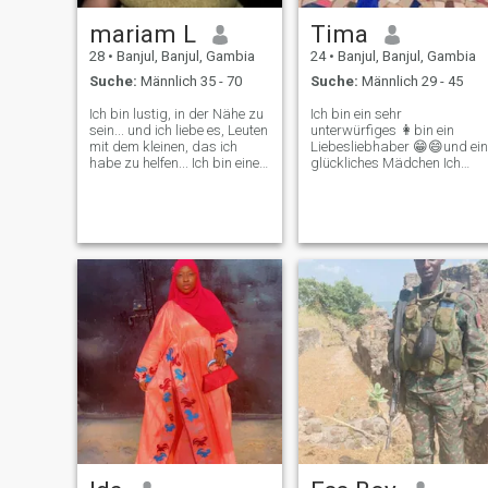
mariam L
Tima
28
•
Banjul, Banjul, Gambia
24
•
Banjul, Banjul, Gambia
Suche:
Männlich 35 - 70
Suche:
Männlich 29 - 45
Ich bin lustig, in der Nähe zu
Ich bin ein sehr
sein... und ich liebe es, Leuten
unterwürfiges 👩bin ein
mit dem kleinen, das ich
Liebesliebhaber 😁😄und ein
habe zu helfen... Ich bin eine
glückliches Mädchen Ich
traditionelle Afrikanerin Ich
liebe es, wie ein Baby
liebe es zu reisen und würde
gepumpt zu werden🤣🤣
gerne eines Tages die Welt
dass ich😂😘🥰 du weißt
erkunden… Ich koche gerne,
schon🤣 🍒🍇Also bin ich hier
aber kein großer Fan von
auf der Suche nach meinem
Essen, ich bin spontan und
König 🤴 Baby Ich weiß,
sehr optimistisch und auch
dass du mich vermisst und
offen für Neues… Bitte bitten
du auch irgendwo suchst
Sie mich nicht, Ihnen meine
nach mir. Ich hoffe, wir habe
Nummer zu senden, wenn
uns bald getroffen. Ich kann
Sie nicht mit der
es kaum erwarten, dich
Kommunikation Schritt
kennenzulernen, mein Baby
halten,
Bobo🌹🌺🌸🤍💝💖🪭👩‍❤️‍👨. Ic
liebe es, selbstgemacht 🥘
und koche immer in der
Küche , und ich liebe es,🚖🛥️
🚁🏝️🏖️ mit meinem König 🤴
zu reisen und Filme zu sehen