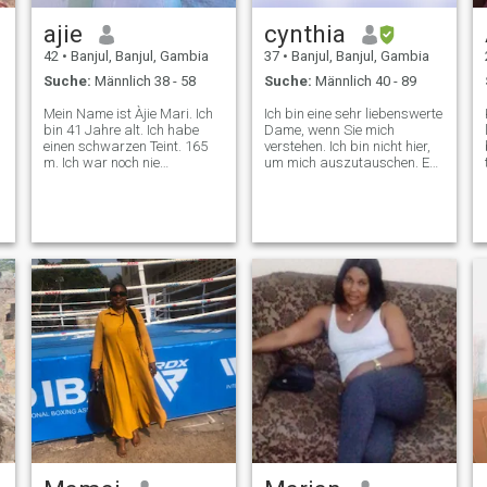
ajie
cynthia
42
•
Banjul, Banjul, Gambia
37
•
Banjul, Banjul, Gambia
Suche:
Männlich 38 - 58
Suche:
Männlich 40 - 89
Mein Name ist Àjie Mari. Ich
Ich bin eine sehr liebenswerte
bin 41 Jahre alt. Ich habe
Dame, wenn Sie mich
einen schwarzen Teint. 165
verstehen. Ich bin nicht hier,
m. Ich war noch nie
um mich auszutauschen. Es
verheiratet. Keine Kinder. Ich
ist oder einen v*doe se* Anruf
suche eine ernsthafte
zu machen. Ich suche keine
Beziehung, die mich dazu
finanzielle Unterstützung von
bringt, einen ehrlichen,
irgendeinem Mann hier. Alles,
bescheidenen Karrieremann
was ich will, ist wahre Liebe.
zu heiraten, der mich und ich
Jemand, der bereit ist, der
auch ihn beschimpfen wird.
Liebe eine Chance zu geben.
Alter ist nicht mein Problem,
Die Entfernung ist kein
n
was wichtig ist, lass ihn
Hindernis.
mich und ich liebe ihn, das
ist alles, was ich von ihm will.
Danke.
h