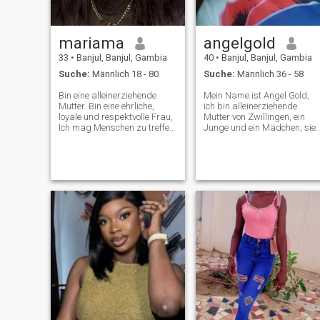
mariama
angelgold
33
•
Banjul, Banjul, Gambia
40
•
Banjul, Banjul, Gambia
Suche:
Männlich 18 - 80
Suche:
Männlich 36 - 58
Bin eine alleinerziehende
Mein Name ist Angel Gold,
Mutter. Bin eine ehrliche,
ich bin alleinerziehende
loyale und respektvolle Frau,
Mutter von Zwillingen, ein
Ich mag Menschen zu treffen.
Junge und ein Mädchen, sie
Gehen an den Strand am
sind jetzt 6 Jahre alt. und
Sonntag an meinem freien
Gott fürchtet einen Mann für
Tag Ich mag sehr viel, ich
die Ehe.\NI respektiere all
mag es, romantische Filme
seine gute Entscheidung und
zu sehen und Musik zu
gebe ihm meine
hören. Mehr von allen, wenn
Unterstützung und meinen
ich liebe, liebe ich für immer.
Respekt. NO Sex Video
Danke 🥰
Chat!!\NA nur ein seriöser
Mann und ich bin nicht von
dieser Seite. viel Glück allen.