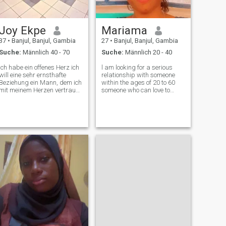
Joy Ekpe
Mariama
37
•
Banjul, Banjul, Gambia
27
•
Banjul, Banjul, Gambia
Suche:
Männlich 40 - 70
Suche:
Männlich 20 - 40
Ich habe ein offenes Herz ich
l am looking for a serious
will eine sehr ernsthafte
relationship with someone
Beziehung ein Mann, dem ich
within the ages of 20 to 60
mit meinem Herzen vertrauen
someone who can love to
kann Ich bin hier für real nie
share sadness and joyful
vergessen, dass
moments together. l think you
Kommunikation ist der
can be the man am looking
Schlüssel zu einer guten
for. Don’t hesitate to send a
Beziehung, immer wissen,
message to me for us to get
dass Distanz nie zwei
to kn
Herzen trennt, die wirklich
mit Vertrauen, Geduld und
Verständnis kümmern Ich
bin fürsorglich, liebevoll,
ehrlich und
vertrauenswürdig,