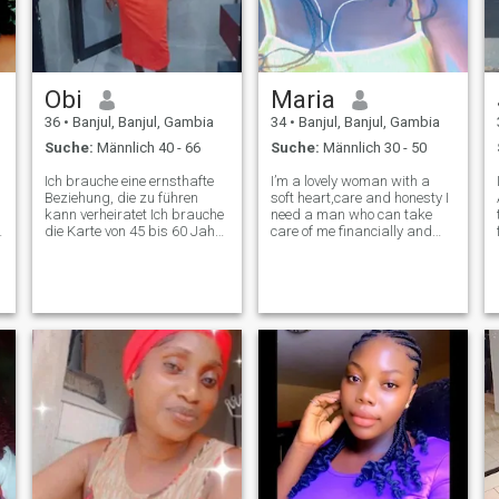
würden. Vielen Dank für Ihr
Verständnis 🙏
Obi
Maria
36
•
Banjul, Banjul, Gambia
34
•
Banjul, Banjul, Gambia
Suche:
Männlich 40 - 66
Suche:
Männlich 30 - 50
Ich brauche eine ernsthafte
I’m a lovely woman with a
,
Beziehung, die zu führen
soft heart,care and honesty I
kann verheiratet Ich brauche
need a man who can take
,
die Karte von 45 bis 60 Jahre
care of me financially and
.
das ist die Art von Mann, den
materially if you are that
ich suche Ich will nicht Afrika
man add me up and I’m not
Mann ich will aus dem
here for nude or naked pics
Ausland und ein schwarz
I’m here for seriousness so
oder weiß, das ist, was ich
please if you are here to
n
Suche Ich bin bereit, sich
make fun
niederzulassen