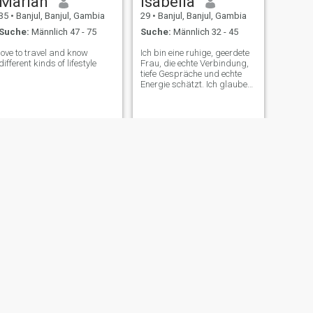
Marian
Isabella
35
•
Banjul, Banjul, Gambia
29
•
Banjul, Banjul, Gambia
Suche:
Männlich 47 - 75
Suche:
Männlich 32 - 45
love to travel and know
Ich bin eine ruhige, geerdete
different kinds of lifestyle
Frau, die echte Verbindung,
tiefe Gespräche und echte
Energie schätzt. Ich glaube
an Liebe, die sich natürlich,
ehrlich und aufbauend
anfühlt. Ich fühle mich von
der Natur, ruhigen Momenten
und bedeutungsvollen
Bindungen angezogen.\NIch
schätze einen Mann, der
weiß, wie man mit Absicht
führt, der emotional präsent
ist und der die Schönheit von
Konsistenz versteht. Wenn
Sie jemand sind, der sich mit
Absicht bewegt, mit Tiefe
liebt und Authentizität
schätzt, könnten wir uns
vielleicht anfühlen. Mal
sehen, wo das hinführen
könnte.
WEITER
Mams
37
•
Banjul, Banjul, Gambia