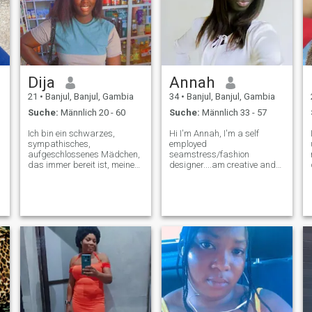
Dija
Annah
21
•
Banjul, Banjul, Gambia
34
•
Banjul, Banjul, Gambia
Suche:
Männlich 20 - 60
Suche:
Männlich 33 - 57
Ich bin ein schwarzes,
Hi I'm Annah, I'm a self
sympathisches,
employed
aufgeschlossenes Mädchen,
seamstress/fashion
das immer bereit ist, meinem
designer....am creative and
I'm very good at what I do... I
Herzen zu folgen ❤️Ich
am kind , polite and I have a
glaube an die Kraft von
great sense of humor... Am
Entschlossenheit und harter
single and I'm looking for a
Arbeit Ich bin hier auf der
serious relationship leading
Suche nach einem Freund
to marriage...
und Ehemann, einem Mann,
dem ich vertrauen kann, mit
dem ich mein Leben
verbringen kann, und ich bin
mir sicher, dass ich alles tun
Bitte schreiben sie mir nicht,
wenn sie nach nackten
videos und bildern fragen