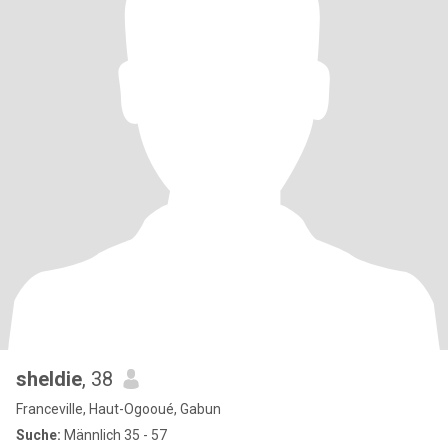
sheldie
, 38
Franceville, Haut-Ogooué, Gabun
Suche:
Männlich 35 - 57