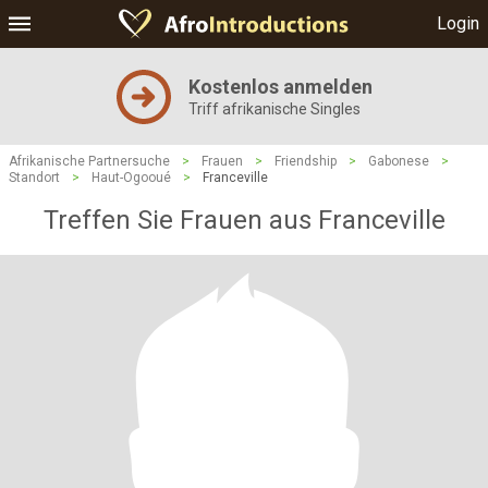
Login
Kostenlos anmelden
Triff afrikanische Singles
Afrikanische Partnersuche
>
Frauen
>
Friendship
>
Gabonese
>
Standort
>
Haut-Ogooué
>
Franceville
Treffen Sie Frauen aus Franceville