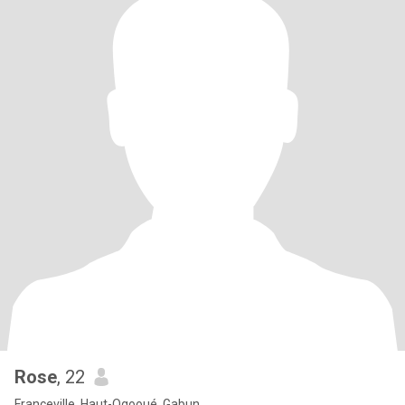
Rose
, 22
Franceville, Haut-Ogooué, Gabun