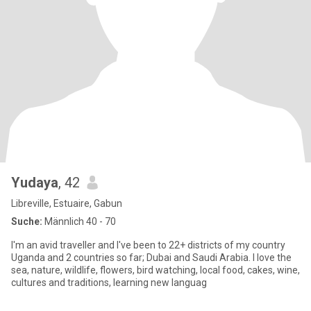
Yudaya
, 42
Libreville, Estuaire, Gabun
Suche:
Männlich 40 - 70
I'm an avid traveller and I've been to 22+ districts of my country
Uganda and 2 countries so far; Dubai and Saudi Arabia. I love the
sea, nature, wildlife, flowers, bird watching, local food, cakes, wine,
cultures and traditions, learning new languag