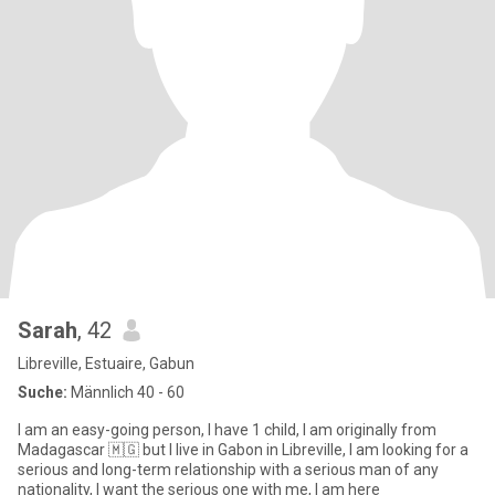
Sarah
, 42
Libreville, Estuaire, Gabun
Suche:
Männlich 40 - 60
I am an easy-going person, I have 1 child, I am originally from
Madagascar 🇲🇬 but I live in Gabon in Libreville, I am looking for a
serious and long-term relationship with a serious man of any
nationality, I want the serious one with me, I am here