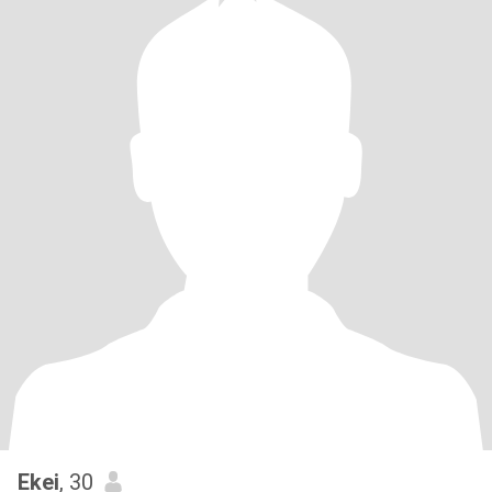
Ekei
, 30