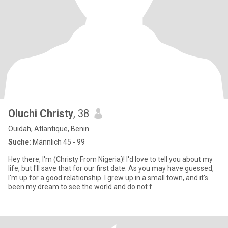
Oluchi Christy
, 38
Ouidah, Atlantique, Benin
Suche:
Männlich 45 - 99
Hey there, I'm (Christy From Nigeria)! I'd love to tell you about my
life, but I'll save that for our first date. As you may have guessed,
I'm up for a good relationship. I grew up in a small town, and it's
been my dream to see the world and do not f