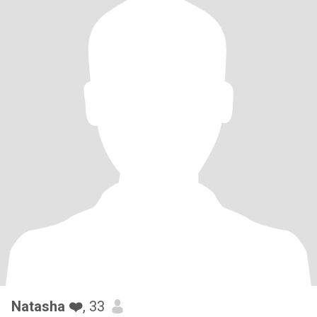
Natasha ❤️
, 33