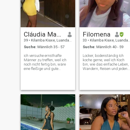
Cláudia Maria
Filomena
39
•
Kilamba Kiaxe, Luanda, Angola
33
•
Kilamba Kiaxe, Luanda, Angola
Suche:
Männlich 35 - 57
Suche:
Männlich 40 - 59
ich versuche ernsthafte
Locker, bodenständig Ich
Männer zu treffen, weil ich
koche gerne, weil ich Koch
noch nicht fertig bin, wäre
bin, wie das einfache Leben,
eine fleißige und gute
Wandern, Reisen und jeden
Hausfrau
Moment mit besonderen
Menschen um mich herum
genießen