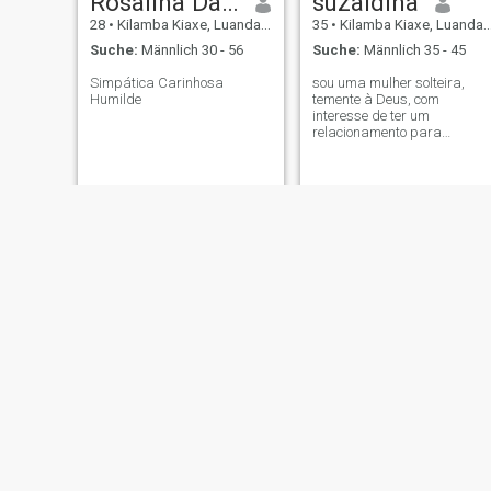
Rosalina Da Costa Filipe
suzaldina
28
•
Kilamba Kiaxe, Luanda, Angola
35
•
Kilamba Kiaxe, Luanda, Angola
Suche:
Männlich 30 - 56
Suche:
Männlich 35 - 45
Simpática Carinhosa
sou uma mulher solteira,
Humilde
temente à Deus, com
interesse de ter um
relacionamento para
construir família com
casamento.
Cira Lenda
Clemência
23
•
Kilamba Kiaxe, Luanda, Angola
23
•
Kilamba Kiaxe, Luanda, Angola