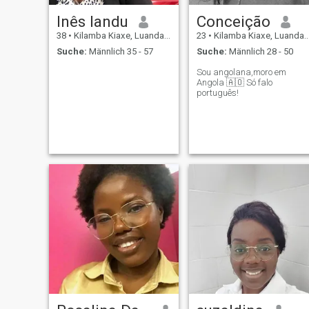
Inês landu
Conceição
38
•
Kilamba Kiaxe, Luanda, Angola
23
•
Kilamba Kiaxe, Luanda, Angola
Suche:
Männlich 35 - 57
Suche:
Männlich 28 - 50
Sou angolana,moro em
Angola 🇦🇴 Só falo
português!