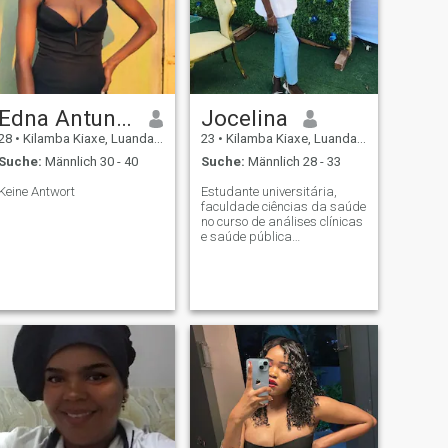
Edna Antunes
Jocelina
28
•
Kilamba Kiaxe, Luanda, Angola
23
•
Kilamba Kiaxe, Luanda, Angola
Suche:
Männlich 30 - 40
Suche:
Männlich 28 - 33
Keine Antwort
Estudante universitária,
faculdade ciências da saúde
no curso de análises clínicas
e saúde pública
Empreendedora