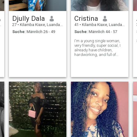
Djully Dala
Cristina
27
•
Kilamba Kiaxe, Luanda, Angola
41
•
Kilamba Kiaxe, Luanda, Angola
Suche:
Männlich 26 - 49
Suche:
Männlich 44 - 57
I'm a young single woman,
very friendly, super social, I
already have children,
hardworking, and full of
ambitions in life, I like to learn
a lot about business, and I'm
very good at creating ideas.