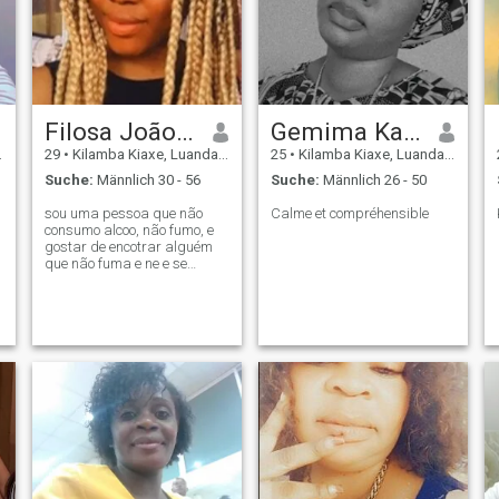
Filosa João joveta
Gemima Kapinga
29
•
Kilamba Kiaxe, Luanda, Angola
25
•
Kilamba Kiaxe, Luanda, Angola
Suche:
Männlich 30 - 56
Suche:
Männlich 26 - 50
sou uma pessoa que não
Calme et compréhensible
consumo alcoo, não fumo, e
gostar de encotrar alguém
que não fuma e ne e se
possível Tambêm não
consumir alcoó., por outro
lado eu quero uma Relação q
dura para sempre!