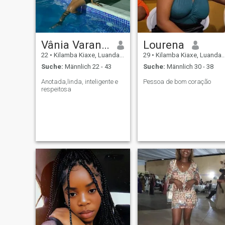
Vânia Varandas
Lourena
22
•
Kilamba Kiaxe, Luanda, Angola
29
•
Kilamba Kiaxe, Luanda, Angola
Suche:
Männlich 22 - 43
Suche:
Männlich 30 - 38
Anotada,linda, inteligente e
Pessoa de bom coração
respeitosa