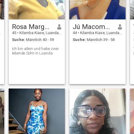
Rosa Margarida Lufungula
Jú Macoma jú
45
•
Kilamba Kiaxe, Luanda, Angola
44
•
Kilamba Kiaxe, Luanda, Angola
Suche:
Männlich 40 - 59
Suche:
Männlich 39 - 58
Ich bin allein und habe zwei
lebende Sohn in Luanda