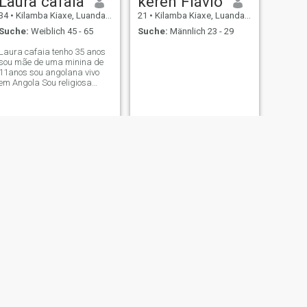
Laura cafaia
keren Flávio
34
•
Kilamba Kiaxe, Luanda, Angola
21
•
Kilamba Kiaxe, Luanda, Angola
Suche:
Weiblich 45 - 65
Suche:
Männlich 23 - 29
Laura cafaia tenho 35 anos
sou mãe de uma minina de
11anos sou angolana vivo
em Angola Sou religiosa
aminha religião e a igreja
Mundial o reino de poder de
Deus não fumo e nem bebo
WEITER
Guida
29
•
Kilamba Kiaxe, Luanda, Angola