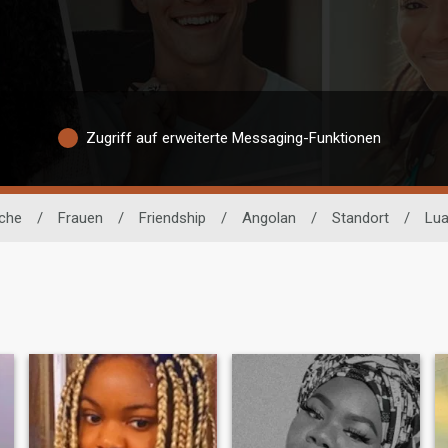
Zugriff auf erweiterte Messaging-Funktionen
uche
/
Frauen
/
Friendship
/
Angolan
/
Standort
/
Lu