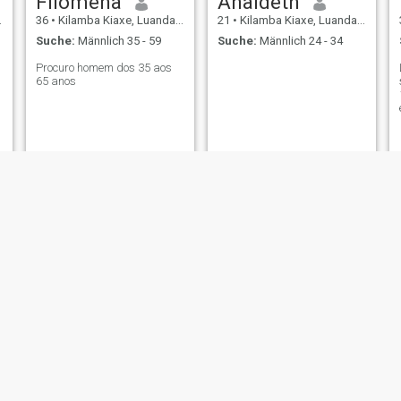
Filomena
Analdeth
36
•
Kilamba Kiaxe, Luanda, Angola
21
•
Kilamba Kiaxe, Luanda, Angola
Suche:
Männlich 35 - 59
Suche:
Männlich 24 - 34
Procuro homem dos 35 aos
65 anos
Victória
Bênçia Laurinda
61
•
Kilamba Kiaxe, Luanda, Angola
30
•
Kilamba Kiaxe, Luanda, Angola