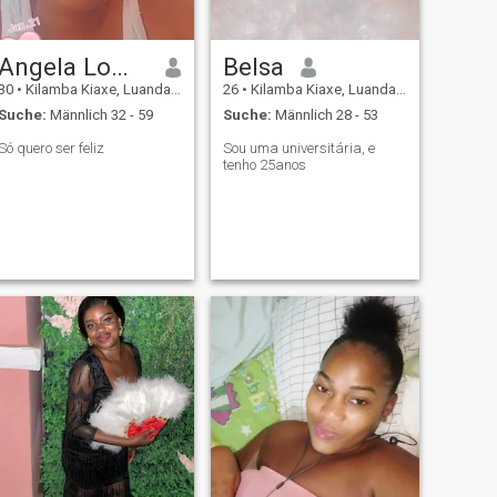
Angela Lombo Sebastião
Belsa
30
•
Kilamba Kiaxe, Luanda, Angola
26
•
Kilamba Kiaxe, Luanda, Angola
Suche:
Männlich 32 - 59
Suche:
Männlich 28 - 53
Só quero ser feliz
Sou uma universitária, e
tenho 25anos