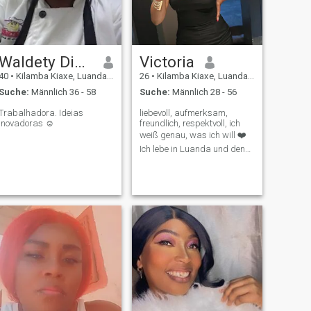
Waldety Dionísio
Victoria
40
•
Kilamba Kiaxe, Luanda, Angola
26
•
Kilamba Kiaxe, Luanda, Angola
Suche:
Männlich 36 - 58
Suche:
Männlich 28 - 56
Trabalhadora. Ideias
liebevoll, aufmerksam,
inovadoras ☺️
freundlich, respektvoll, ich
weiß genau, was ich will ❤️
Ich lebe in Luanda und denke
darüber nach, auch
außerhalb von Angola zu
leben