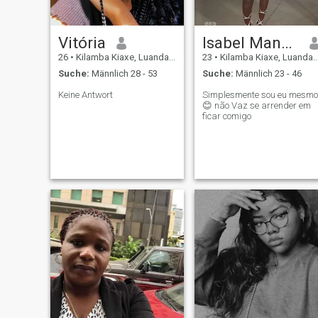
Vitória
Isabel Manuel
26
•
Kilamba Kiaxe, Luanda, Angola
23
•
Kilamba Kiaxe, Luanda, Angola
Suche:
Männlich 28 - 53
Suche:
Männlich 23 - 46
Keine Antwort
Simplesmente sou eu mesmo
😊 não Vaz se arrender em
ficar comigo