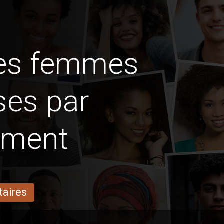
des femmes
ses par
ement
taires