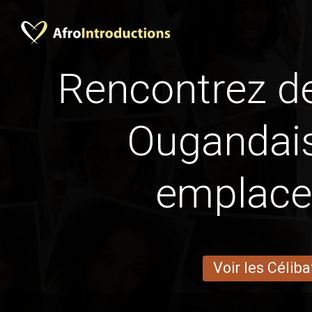
Rencontrez 
Ougandai
emplac
Voir les Céliba