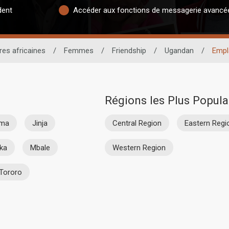
dent
Accéder aux fonctions de messagerie avancé
es africaines
/
Femmes
/
Friendship
/
Ugandan
/
Empl
Régions les Plus Popula
ima
Jinja
Central Region
Eastern Regi
ka
Mbale
Western Region
Tororo