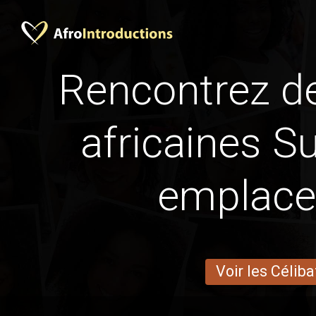
Rencontrez 
africaines S
emplac
Voir les Céliba