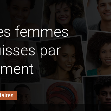
des femmes
uisses par
ement
taires