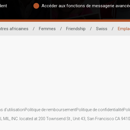
dent
Accéder aux fonctions de messagerie avancé
tres africaines
/
Femmes
/
Friendship
/
Swiss
/
Empla
s d’utilisation
Politique de remboursement
Politique de confidentialité
Pol
IL MIL, INC. located at 200 Townsend St., Unit 43, San Francisco CA 94