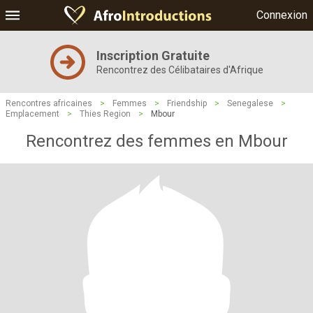
Connexion
Inscription Gratuite
Rencontrez des Célibataires d'Afrique
Rencontres africaines
>
Femmes
>
Friendship
>
Senegalese
>
Emplacement
>
Thies Region
>
Mbour
Rencontrez des femmes en Mbour