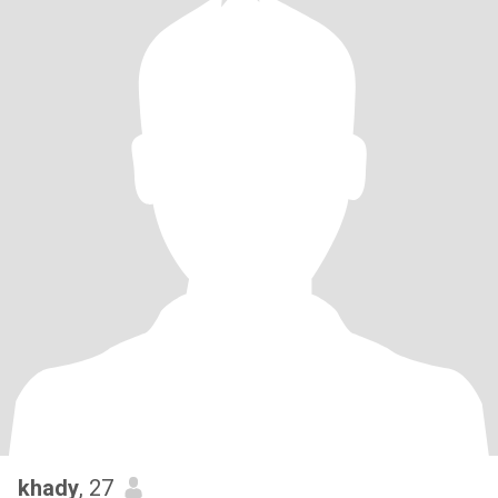
khady
, 27