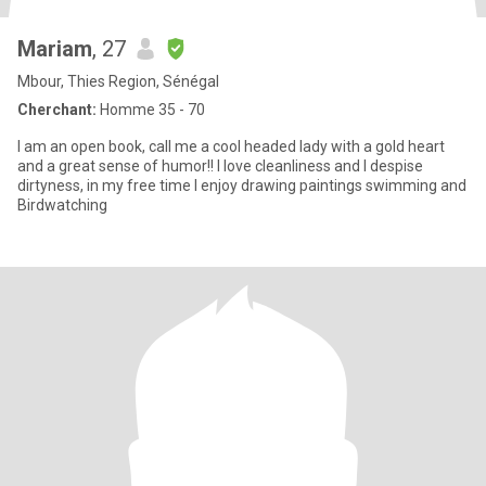
Mariam
, 27
Mbour, Thies Region, Sénégal
Cherchant:
Homme 35 - 70
I am an open book, call me a cool headed lady with a gold heart
and a great sense of humor!! I love cleanliness and I despise
dirtyness, in my free time I enjoy drawing paintings swimming and
Birdwatching