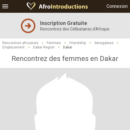
Connexion
Inscription Gratuite
Rencontrez des Célibataires d'Afrique
Rencontres africaines
>
Femmes
>
Friendship
>
Senegalese
>
Emplacement
>
Dakar Region
>
Dakar
Rencontrez des femmes en Dakar