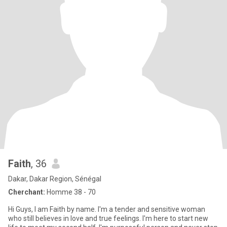
Faith
, 36
Dakar, Dakar Region, Sénégal
Cherchant:
Homme 38 - 70
Hi Guys, I am Faith by name. I'm a tender and sensitive woman
who still believes in love and true feelings. I'm here to start new