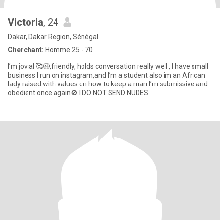
Victoria
, 24
Dakar, Dakar Region, Sénégal
Cherchant:
Homme 25 - 70
I’m jovial 🥰😉,friendly, holds conversation really well , I have small
business I run on instagram,and I’m a student also im an African
lady raised with values on how to keep a man I’m submissive and
obedient once again🚫 I DO NOT SEND NUDES