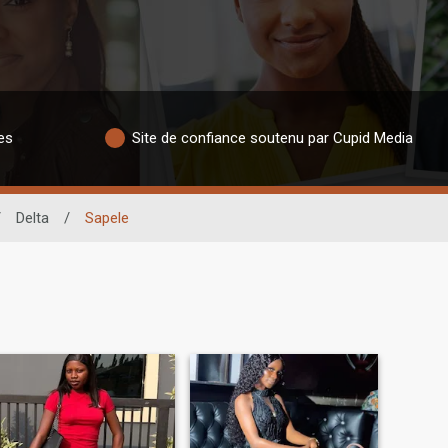
es
Site de confiance soutenu par Cupid Media
/
Delta
/
Sapele