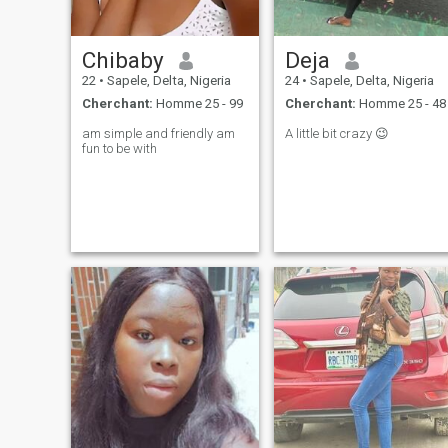
Chibaby
Deja
22
•
Sapele, Delta, Nigeria
24
•
Sapele, Delta, Nigeria
Cherchant:
Homme 25 - 99
Cherchant:
Homme 25 - 48
am simple and friendly am
A little bit crazy 😉
fun to be with