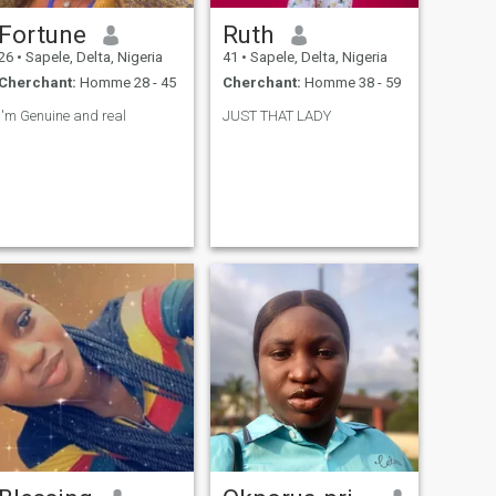
Fortune
Ruth
26
•
Sapele, Delta, Nigeria
41
•
Sapele, Delta, Nigeria
Cherchant:
Homme 28 - 45
Cherchant:
Homme 38 - 59
I'm Genuine and real
JUST THAT LADY