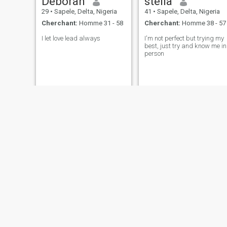
Deborah
stella
29
•
Sapele, Delta, Nigeria
41
•
Sapele, Delta, Nigeria
Cherchant:
Homme 31 - 58
Cherchant:
Homme 38 - 57
I let love lead always
I'm not perfect but trying my
best, just try and know me in
person
Esther
GlobalWoman
23
•
Sapele, Delta, Nigeria
30
•
Sapele, Delta, Nigeria