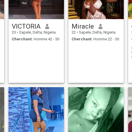
VICTORIA
Miracle
23
•
Sapele, Delta, Nigeria
22
•
Sapele, Delta, Nigeria
Cherchant:
Homme 42 - 50
Cherchant:
Homme 22 - 30