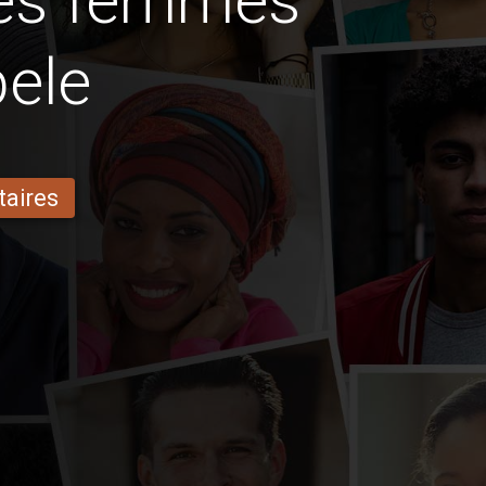
des femmes
ele
taires