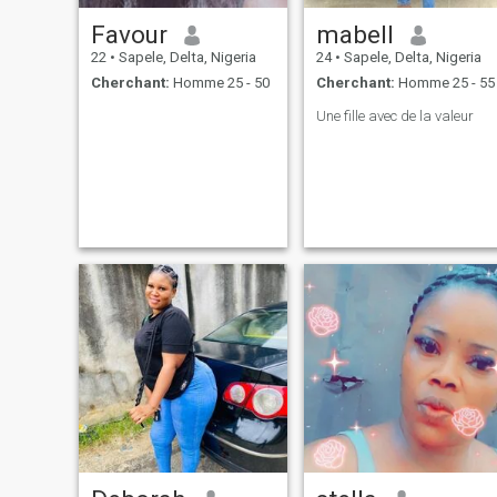
Favour
mabell
22
•
Sapele, Delta, Nigeria
24
•
Sapele, Delta, Nigeria
Cherchant:
Homme 25 - 50
Cherchant:
Homme 25 - 55
Une fille avec de la valeur