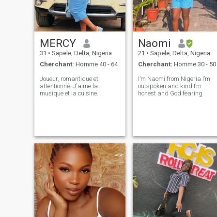
et l'intention que je verse en
lui, le nourrir
émotionnellement,
spirituellement et toutes les
autres façons une reine peut
MERCY
Naomi
J'aime explorer de nouveaux
endroits, j'aime marcher sur
31
•
Sapele, Delta, Nigeria
21
•
Sapele, Delta, Nigeria
la plage le soir. Si vous êtes
Cherchant:
Homme 40 - 64
Cherchant:
Homme 30 - 50
un homme qui aime la
nature, les soirées
Joueur, romantique et
I’m Naomi from Nigeria I’m
romantiques et les
attentionné. J'aime la
outspoken and kind I’m
conversations profondes,
musique et la cuisine.
honest and God fearing
qu'attendez-vous pour
glisser dans mon DM.