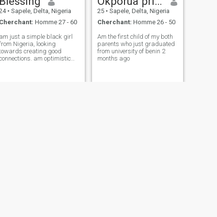
Blessing
Okporua princess
24
•
Sapele, Delta, Nigeria
25
•
Sapele, Delta, Nigeria
Cherchant:
Homme 27 - 60
Cherchant:
Homme 26 - 50
am just a simple black girl
Am the first child of my both
from Nigeria, looking
parents who just graduated
towards creating good
from university of benin 2
connections. am optimistic
months ago
that am going to get it from
here and I look forward to it
SUIVANT
Nacy
19
•
Sapele, Delta, Nigeria