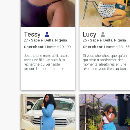
Tessy
Lucy
27
•
Sapele, Delta, Nigeria
25
•
Sapele, Delta, Nigeria
Cherchant:
Homme 29 - 99
Cherchant:
Homme 28 - 55
Je suis une mère célibataire
Si vous cherchez quelqu'un
avec une fille. Je suis à la
qui peut transformer des
recherche du véritable
moments aléatoires en une
amour. Un homme qui ne
aventure, vous êtes au bon
jouera plus avec mon cœur.
endroit. Hé, vous aussi, là-
haut?! Je m'appelle Lucy. Je
suis Lucy. L'esprit d'aventur
avec un amour pour la
nature, la cuisine,
essentiellement faire des
choses qui me rend heureux.
J'apprécie l'honnêteté, la
gentillesse et la générosité.
Je suis le plus heureux
quand je suis pris en charge
chéri et protégé 🌸😍. Je rêve
d'une vie avec un roi qui sait
comment mener avec amour