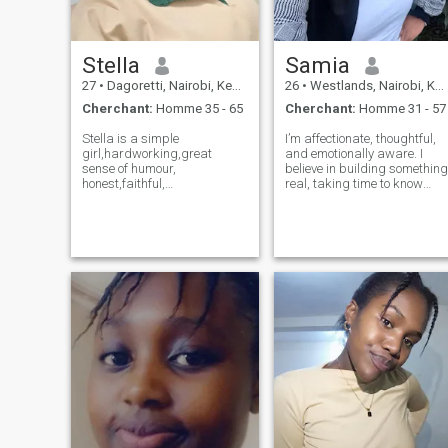
Stella
Samia
27
•
Dagoretti, Nairobi, Kenya
26
•
Westlands, Nairobi, Kenya
Cherchant:
Homme 35 - 65
Cherchant:
Homme 31 - 57
Stella is a simple
I’m affectionate, thoughtful,
girl,hardworking,great
and emotionally aware. I
sense of humour,
believe in building something
honest,faithful,
real, taking time to know
supportive,kind family
each other, and growing
oriented, sportive and
together. If you appreciate
respectful.During my free
warmth, loyalty, and a gentle
time i enjoy cycling,
soul with a strong sense of
volleyball,watching
identity, we might just get a
football,movies,swimming,
listening to music ,cooking,
road