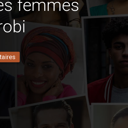
des femmes
robi
taires