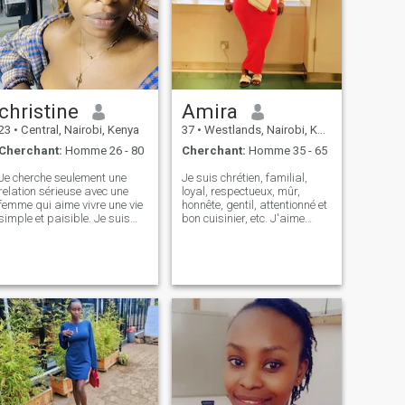
christine
Amira
23
•
Central, Nairobi, Kenya
37
•
Westlands, Nairobi, Kenya
Cherchant:
Homme 26 - 80
Cherchant:
Homme 35 - 65
Je cherche seulement une
Je suis chrétien, familial,
relation sérieuse avec une
loyal, respectueux, mûr,
femme qui aime vivre une vie
honnête, gentil, attentionné et
simple et paisible. Je suis
bon cuisinier, etc. J'aime
franche et respectueuse
explorer de nouveaux
envers mon partenaire, et je
endroits, profiter de soirées
cherche un homme qui
confortables avec un bon film
cherche la même chose. Les
et toujours prête pour une
gens qui m'honorent peuvent
aventure spontanée.
être tout l'un pour l'autre. Si
Cherchant à se connecter
vous êtes la personne, dites
avec quelqu'un de sincère,
bonjour aussi à l'autre.
gentil et prêt à partager de
NOTE: Je ne veux pas
bonnes conversations et des
gaspiller jouer à des jeux et
rires. "Je suis un amoureux
parler des bêtises ou juste
de la vie et de nouvelles
avoir des relations sexuelles
expériences bonnes
et je ne suis pas ici pour
vibrations seulement 😊