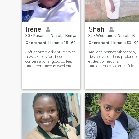
pas perdre mon temps.
Irene
Shah
30
•
Kasarani, Nairobi, Kenya
32
•
Westlands, Nairobi, Kenya
Cherchant:
Homme 35 - 60
Cherchant:
Homme 50 - 90
Soft-hearted adventurer with
Ami des bonnes vibrations,
a weakness for deep
des conversations profondes
conversations, good coffee,
et des connexions
and spontaneous weekend
authentiques. Je crois à la
getaways. I believe in
gentillesse, à la loyauté et à
kindness, belly laughs, and
construire quelque chose de
holding hands during scary
réel. Qu'il s'agisse de rire de
movies. Looking for my
petites choses, d'explorer de
favorite person to share
nouveaux endroits ou
sunsets, silly dances i
simplement de profiter de
moments tranquilles, je suis
à la recherche de quelqu'un
qui est prêt pour un chapitre
Si vous avez un bon cœur et
un esprit curieux, on
s'entendra bien. Je suis une
mère de 2 beaux enfants ️