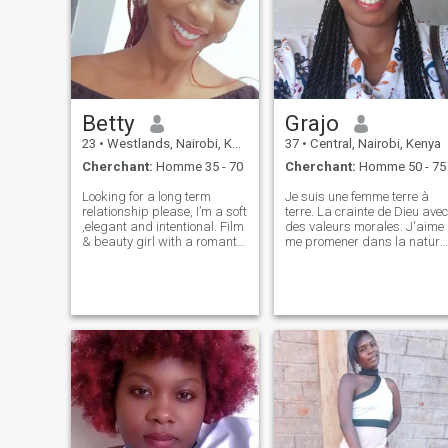
Betty
Grajo
23
•
Westlands, Nairobi, Kenya
37
•
Central, Nairobi, Kenya
Cherchant:
Homme 35 - 70
Cherchant:
Homme 50 - 75
Looking for a long term
Je suis une femme terre à
relationship please, I’m a soft
terre. La crainte de Dieu avec
,elegant and intentional. Film
des valeurs morales. J'aime
& beauty girl with a romantic
me promener dans la nature
heart. I love good energy,
voyager et manger
deep conversations, travel
sainement. Je suis
and a man who treats a
physiquement en forme et en
woman with kindness,
bonne santé. Je suis réel et je
respect and consistency. If
n'ai pas de temps à perdre
you
avec des escrocs. Je travaill
dur, je dirige mon entreprise
et je paie mes factures. Si
vous cherchez une vraie
femme pour une relation à
long terme, n'hésitez pas à
m'envoyer un texto. Si vous
êtes un escroc, ne me faites