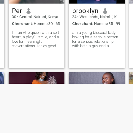
Per
brooklyn
30
•
Central, Nairobi, Kenya
24
•
Westlands, Nairobi, Kenya
Cherchant:
Homme 30 - 65
Cherchant:
Homme 35 - 99
I’m an Afro queen with a soft
am a young bisexual lady
heart, a playful smile, and a
looking for a serious person
love for meaningful
for a serious relationship
conversations. I enjoy good
with both a guy and a
food, laughter, and positive
lady!!!!A man who is ready to
energy, the simple things
settle with me and together
that make life beautiful. I’m
we find our wife! i love texting
confident but caring,
and good conversations so if
ambitious yet grounded. I b
you are one word kind of a