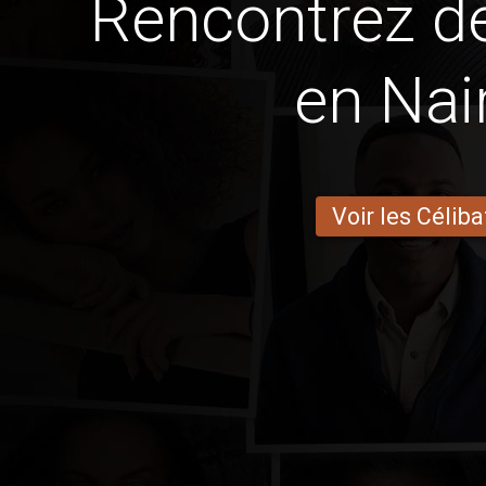
Rencontrez 
en Nai
Voir les Céliba