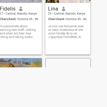
Fidelis
Lina
27
•
Central, Nairobi, Kenya
25
•
Central, Nairobi, Kenya
Cherchant:
Homme 45 - 99
Cherchant:
Homme 45 - 60
Im passionate about
Je suis une Kenyanne avec
learning new staff, cooking
un cœur chaleureux et une
and when am free I love
vision fondée de la vie.
hiking and taking walks
J'apprécie l'honnêteté, le
,helps me relax alot !I love
respect et une
talking to new people too! I'm
communication significative.
here purposely for a serious
J'apprécie les moments
relationship,I'm looking
paisibles, la bonne
forward to finding an
compagnie et la beauté des
choses simples. J'aime faire
des promenades, lire des
livres inspirants, cuisiner de
nouvelles recettes et
découvrir différentes
cultures. La vie est meilleure
quand elle est partagée avec
de bonnes conversations et
des rires. Je crois que
l'amour devrait être construit
sur la confiance, l'amitié et
les valeurs partagées.
SUIVANT