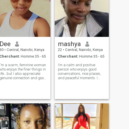
Dee
mashya
30
•
Central, Nairobi, Kenya
22
•
Central, Nairobi, Kenya
Cherchant:
Homme 35 - 65
Cherchant:
Homme 35 - 65
I’m a warm, feminine woman
I’m a calm and positive
who enjoys the finer things in
person who enjoys good
life...but I also appreciate
conversations, nice places,
genuine connection and good
and peaceful moments. I
energy. I love to laugh, I love to
appreciate honesty, effort,
take care of myself, and I
and someone who knows
also love to create a peaceful
what he wants in life. I’m
and beautiful environment
open to something
wherever I am.
meaningful with the right
person and I believe connect