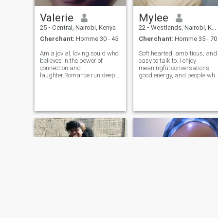
Valerie
Mylee
25
•
Central, Nairobi, Kenya
22
•
Westlands, Nairobi, Kenya
Cherchant:
Homme 30 - 45
Cherchant:
Homme 35 - 70
Am a jovial, loving sould who
Soft hearted, ambitious, and
believes in the power of
easy to talk to. I enjoy
connection and
meaningful conversations,
laughter.Romance run deep
good energy, and people who
in me from heartfelt gestures
are comfortable being
to quiet meaningful
themselves. Family oriented,
moments,I love deeply and I
loyal, and always up for a
love for real.Loyalty is at the
good laugh. Looking for
core of who I am and I know
genuine connection, plenty of
that no relation
laughter,