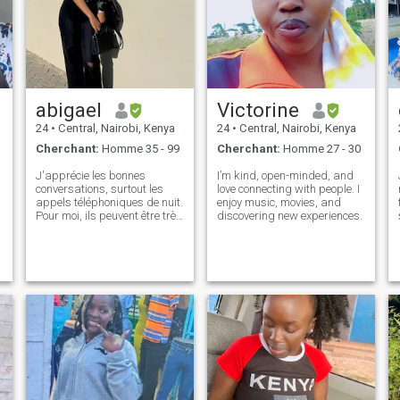
abigael
Victorine
24
•
Central, Nairobi, Kenya
24
•
Central, Nairobi, Kenya
Cherchant:
Homme 35 - 99
Cherchant:
Homme 27 - 30
J'apprécie les bonnes
I’m kind, open-minded, and
conversations, surtout les
love connecting with people. I
appels téléphoniques de nuit.
enjoy music, movies, and
,
Pour moi, ils peuvent être très
discovering new experiences.
romantiques. 😊 J'aime lire
et regarder des films. Je suis
surtout une personne à la
maison et j'aime passer du
temps à l'intérieur, sauf
e
quand je vais au travail. Je
suis professeur de lycée et
j'apprécie vraiment mon
travail, car il me permet de
subvenir à mes besoins. À la
maison, j'aime cuisiner et
faire le ménage. Quand
j'étais jeune, mon professeur