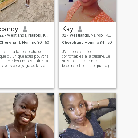
échanger des nus ou du sexe
vidéo
candy
Kay
22
•
Westlands, Nairobi, Kenya
32
•
Westlands, Nairobi, Kenya
Cherchant:
Homme 30 - 60
Cherchant:
Homme 34 - 50
Je suis à la recherche de
J'aime les soirées
quelqu'un que nous pouvons
confortables à la cuisine. Je
soutenir les uns les autres à
suis franche sur mes
travers ce voyage de la vie
besoins, et honnête quand je
mon autonomisation de
me sens blessée. J'ai
l'autre pour faire ressortir la
toujours eu une passion
meilleure version de nous-
incroyable pour vivre
mêmes et aussi soutenire les
pleinement ma vie. Je suis un
uns des autres rê
romantique désespéré et je
m'efforce toujours de croire
au bien de chacun.