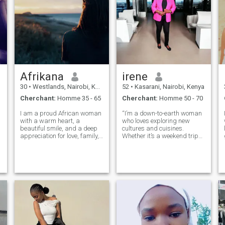
Afrikana
irene
30
•
Westlands, Nairobi, Kenya
52
•
Kasarani, Nairobi, Kenya
Cherchant:
Homme 35 - 65
Cherchant:
Homme 50 - 70
I am a proud African woman
“I’m a down-to-earth woman
with a warm heart, a
who loves exploring new
beautiful smile, and a deep
cultures and cuisines.
appreciation for love, family,
Whether it’s a weekend trip
and meaningful connections.
or a new restaurant in town,
.
I believe in honesty, respect,
I’m all about experiencing life
and supporting each other
to the fullest. Looking to
h
through life’s journey. I enjoy
share those moments with
good conversations, lau
someone who’s equally
curious and k