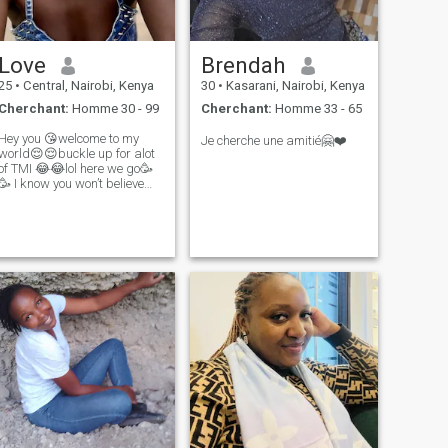
Love
Brendah
25
•
Central, Nairobi, Kenya
30
•
Kasarani, Nairobi, Kenya
Cherchant:
Homme 30 - 99
Cherchant:
Homme 33 - 65
Hey you 😘welcome to my
Je cherche une amitié🤗❤️
world😌😌buckle up for alot
of TMI 😂😂lol here we go🥳
🥳 I know you won’t believe
this but yeah I’m love,my
name is love ❤️ and I’m here
for love and love only please.
At this point I think I should
pay an ad for me to be abl