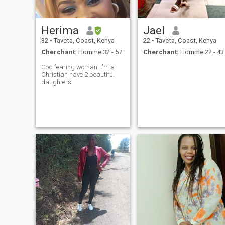
Herima
Jael
32
•
Taveta, Coast, Kenya
22
•
Taveta, Coast, Kenya
Cherchant:
Homme 32 - 57
Cherchant:
Homme 22 - 43
God fearing woman. I'm a
Christian have 2 beautiful
daughters