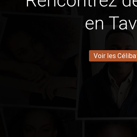
Rencontrez 
en Tav
Voir les Céliba