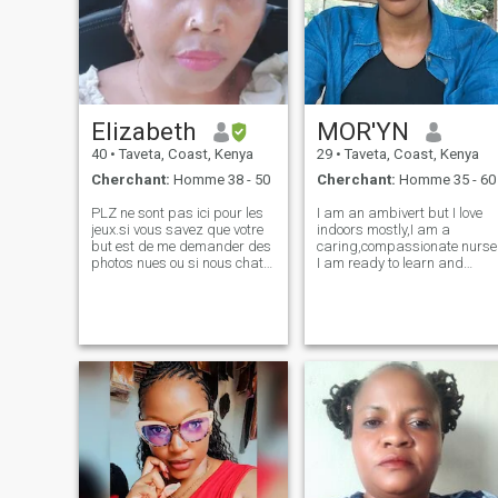
Elizabeth
MOR'YN
40
•
Taveta, Coast, Kenya
29
•
Taveta, Coast, Kenya
Cherchant:
Homme 38 - 50
Cherchant:
Homme 35 - 60
PLZ ne sont pas ici pour les
I am an ambivert but I love
jeux.si vous savez que votre
indoors mostly,I am a
but est de me demander des
caring,compassionate nurse
photos nues ou si nous chat
I am ready to learn and
vidéo et vous commencez à
correct my mistakes when
me montrer vos nus je vais
pointed out, I am a family
vous bloquer.I"m ici pour
oriented woman A kenyan
trouver et blanc gars qui a
girl who wants to settle and
du respect envers les dames
be a wife to his man I can be
noires. Ne m'envoyez pas de
naughty an
message si vous êtes inutile
pour exposer votre nu pic je
n'ai pas votre temps.Je n'ai
pas non plus besoin de votre
argent pour échanger contre
mon nu ne suis pas
desparate😏😏. Je ne suis
pas focaliser vous pour venir