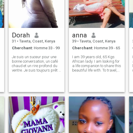
Dorah
anna
31
•
Taveta, Coast, Kenya
39
•
Taveta, Coast, Kenya
Cherchant:
Homme 33 - 99
Cherchant:
Homme 39 - 65
Je suis un suceur pour une
I am 39 years old, 65 Kgs
H
bonne conversation, un café
African lady. I am looking for
chaud et un rire profond du
a life companion to share this
ventre. Je suis toujours prêt à
beautiful life with. To travel,
essayer de nouvelles choses,
raise a family and be each
que ce soit découvrir un
others best friend. I have
nouveau restaurant,
longed for that in a
regarder un spectacle en
relationship and I am hoping
direct ou explorer une
to fill that void. I am f
nouvelle ville. Points bonus si
vous êtes un bon conteur!"