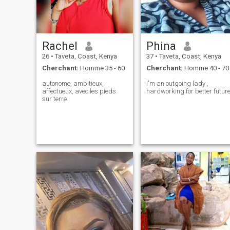
à ma boîte de réception.si
vous savez sont bien élevés
vous êtes libre de me recevoir
et je vais vous montrer mon
respect too.Thank you 😉
Rachel
Phina
26
•
Taveta, Coast, Kenya
37
•
Taveta, Coast, Kenya
Cherchant:
Homme 35 - 60
Cherchant:
Homme 40 - 70
autonome, ambitieux,
I'm an outgoing lady ,
affectueux, avec les pieds
hardworking for better futur
sur terre