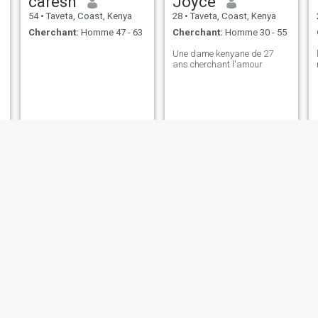
caresh
Joyce
54
•
Taveta, Coast, Kenya
28
•
Taveta, Coast, Kenya
Cherchant:
Homme 47 - 63
Cherchant:
Homme 30 - 55
Une dame kenyane de 27
ans cherchant l'amour
Edith
jardine
26
•
Taveta, Coast, Kenya
35
•
Taveta, Coast, Kenya