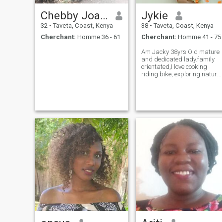
Chebby Joann
Jykie
32
•
Taveta, Coast, Kenya
38
•
Taveta, Coast, Kenya
Cherchant:
Homme 36 - 61
Cherchant:
Homme 41 - 75
Am Jacky 38yrs Old mature
and dedicated lady.family
orientated,I love cooking
riding bike, exploring nature.
work as"Food Safety
Officer".Am God fearing and
enjoy meaningful
conversation.. Looking for
Mature MAN