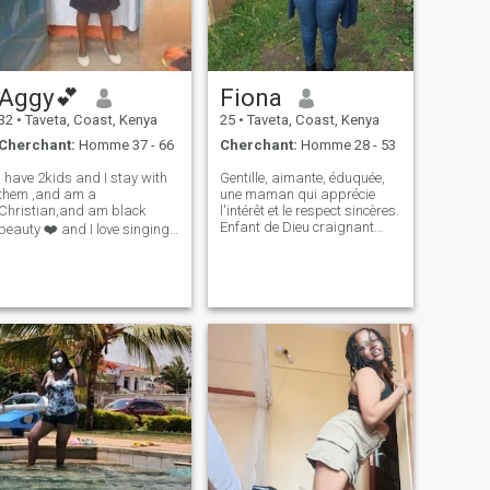
une vision positive de la
vie.\NSI vous êtes quelqu'un
qui aime explorer de
nouveaux endroits, aime la
bonne nourriture et rire,
Aggy💕
Fiona
j'aimerais avoir de vos
nouvelles.
32
•
Taveta, Coast, Kenya
25
•
Taveta, Coast, Kenya
Cherchant:
Homme 37 - 66
Cherchant:
Homme 28 - 53
I have 2kids and I stay with
Gentille, aimante, éduquée,
them ,and am a
une maman qui apprécie
Christian,and am black
l'intérêt et le respect sincères.
Enfant de Dieu craignant
beauty ❤️ and I love singing
Dieu et fille de quelqu'un.
and am a hustler woman 😂