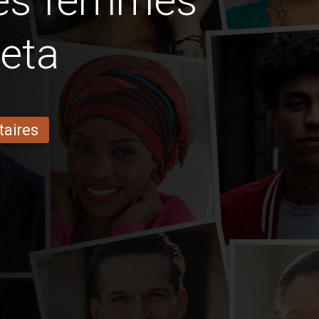
des femmes
eta
taires