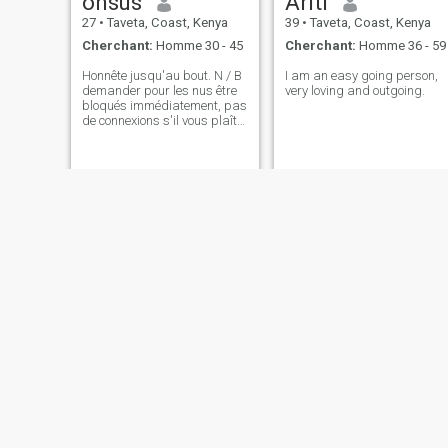
onsus
Ariti
27
•
Taveta, Coast, Kenya
39
•
Taveta, Coast, Kenya
Cherchant:
Homme 30 - 45
Cherchant:
Homme 36 - 59
Honnête jusqu'au bout. N / B
I am an easy going person,
demander pour les nus être
very loving and outgoing.
bloqués immédiatement, pas
de connexions s'il vous plaît.
Ici pour une relation sérieuse
pas de jeux.
Becky
Wandetoh
29
•
Taveta, Coast, Kenya
25
•
Taveta, Coast, Kenya