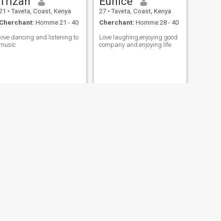
Trizah
Eunice
21
•
Taveta, Coast, Kenya
27
•
Taveta, Coast, Kenya
Cherchant:
Homme 21 - 40
Cherchant:
Homme 28 - 40
love dancing and listening to
Love laughing,enjoying good
music
company and enjoying life
SUIVANT
Jane
38
•
Taveta, Coast, Kenya