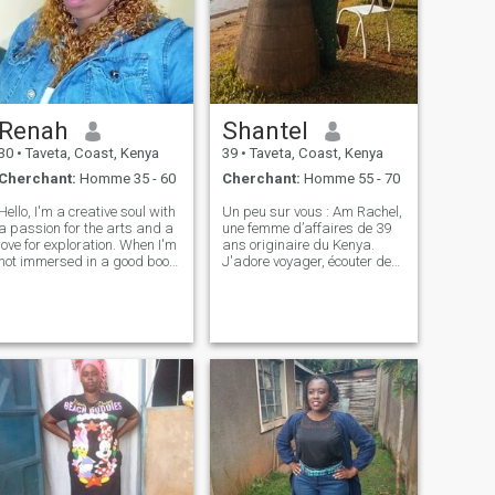
Renah
Shantel
30
•
Taveta, Coast, Kenya
39
•
Taveta, Coast, Kenya
Cherchant:
Homme 35 - 60
Cherchant:
Homme 55 - 70
ello, I'm a creative soul with
Un peu sur vous : Am Rachel,
a passion for the arts and a
une femme d’affaires de 39
love for exploration. When I'm
ans originaire du Kenya.
not immersed in a good book
J'adore voyager, écouter de
or creating something new,
la musique, le week-end vous
you can find me out in nature
me trouverez apprendre à
or engaging in some form of
cuisiner un nouveau plat.
physical activity. I have a
J'aime apprendre de
curious mind tha
nouvelles choses, Friends me
décrit comme une
aventureuse, réfléchie,
charmante et un peu
gourmande. \Ni valoriser
l'honnêteté, la gentillesse, le
respect et le bon sens de
l'humour. Je cherche
quelqu'un qui partage mon
amour pour les voyages et a