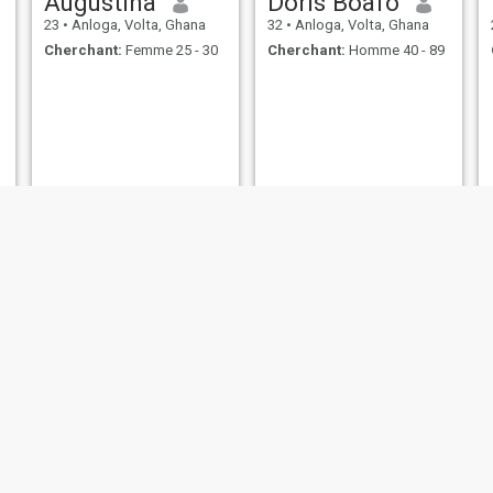
Augustina
Doris Boafo
23
•
Anloga, Volta, Ghana
32
•
Anloga, Volta, Ghana
Cherchant:
Femme 25 - 30
Cherchant:
Homme 40 - 89
Priscilla
Drizzle priscy
34
•
Anloga, Volta, Ghana
23
•
Anloga, Volta, Ghana