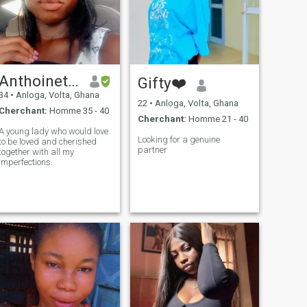
Anthoinette
Gifty❤️
34
•
Anloga, Volta, Ghana
22
•
Anloga, Volta, Ghana
Cherchant:
Homme 35 - 40
Cherchant:
Homme 21 - 40
A young lady who would love
Looking for a genuine
to be loved and cherished
partner
together with all my
imperfections.