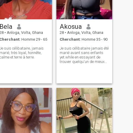
Bela
Akosua
28
•
Anloga, Volta, Ghana
28
•
Anloga, Volta, Ghana
Cherchant:
Homme 29 - 65
Cherchant:
Homme 35 - 90
Je suis célibataire, jamais
Je suis célibataire jamais été
marié, très loyal, honnête,
marié avant sans enfants
calme et terre à terre.
yet.while en essayant de
trouver quelqu'un de mieux
pour construire une relation
forte avec lui qui mène au
mariage