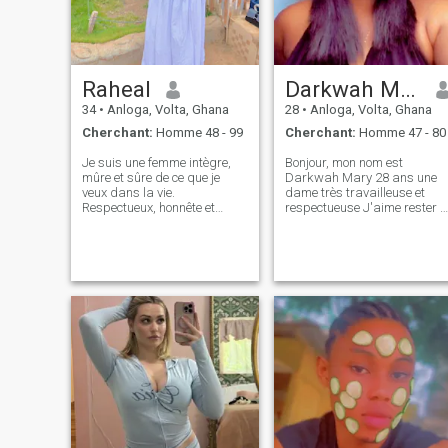
Raheal
Darkwah Mary
34
•
Anloga, Volta, Ghana
28
•
Anloga, Volta, Ghana
Cherchant:
Homme 48 - 99
Cherchant:
Homme 47 - 80
Je suis une femme intègre,
Bonjour, mon nom est
mûre et sûre de ce que je
Darkwah Mary 28 ans une
veux dans la vie.
dame très travailleuse et
Respectueux, honnête et
respectueuse J'aime rester à
affectueux.
l'intérieur ou aller faire une
promenade et de la
randonnée étant célibataire
depuis 16 mois maintenant.
Je suis ici pour trouver
quelqu'un de réel pour voir ce
qui se passe après .je n'ai
pas le temps pour les jeux
alors prouvons-nous à l'autr
et peut-être que vous
pourriez être ce qui est à la
recherche. Vous pouvez m'en
dire plus sur vous si ça ne
vous dérange pas