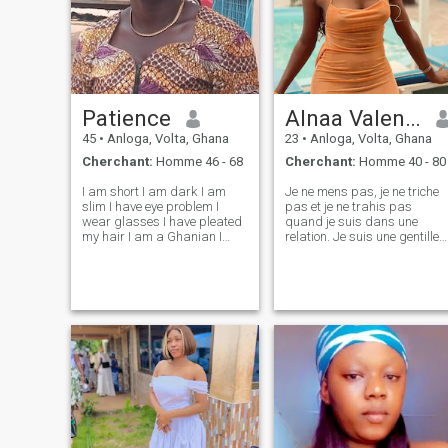
Patience
Alnaa Valentina
45
•
Anloga, Volta, Ghana
23
•
Anloga, Volta, Ghana
Cherchant:
Homme 46 - 68
Cherchant:
Homme 40 - 80
I am short I am dark I am
Je ne mens pas, je ne triche
slim I have eye problem I
pas et je ne trahis pas
wear glasses I have pleated
quand je suis dans une
my hair I am a Ghanian I
relation. Je suis une gentille
come from volta Region I have
et bonne fille et j'aime les
a daughter who is 12 years
hommes qui ont de bonnes
old she is a little bit fair I
intentions.
want a man who is 45 to 47
someone who is slim and st