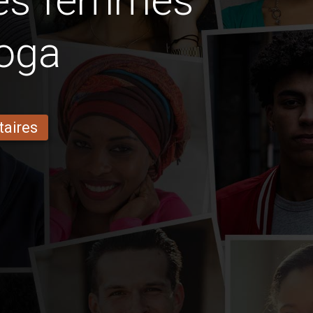
des femmes
loga
taires