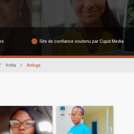
es
Site de confiance soutenu par Cupid Media
/
Volta
/
Anloga