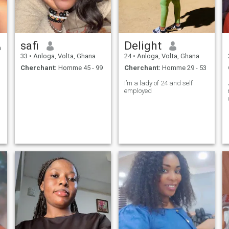
safi
Delight
33
•
Anloga, Volta, Ghana
24
•
Anloga, Volta, Ghana
Cherchant:
Homme 45 - 99
Cherchant:
Homme 29 - 53
I’m a lady of 24 and self
employed
e