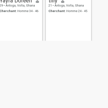
Yayra Doreen
tilly
29
•
Anloga, Volta, Ghana
21
•
Anloga, Volta, Ghana
Cherchant:
Homme 34 - 46
Cherchant:
Homme 24 - 45
SUIVANT
Glory
26
•
Anloga, Volta, Ghana