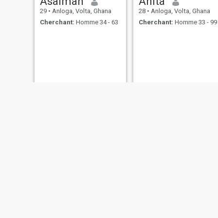
Asaimah
Anita
29
•
Anloga, Volta, Ghana
28
•
Anloga, Volta, Ghana
Cherchant:
Homme 34 - 63
Cherchant:
Homme 33 - 99
Mona
Agnes
31
•
Anloga, Volta, Ghana
29
•
Anloga, Volta, Ghana