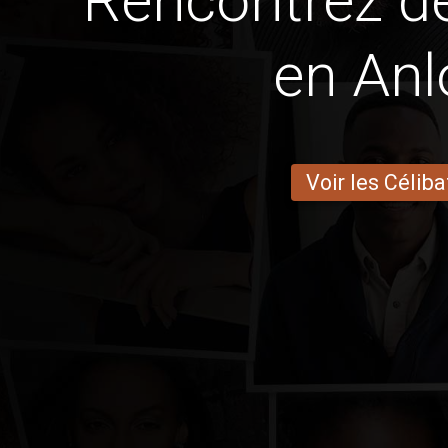
Rencontrez 
en An
Voir les Céliba