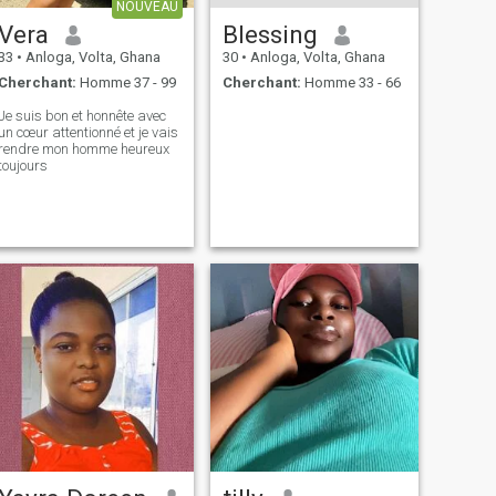
NOUVEAU
Vera
Blessing
33
•
Anloga, Volta, Ghana
30
•
Anloga, Volta, Ghana
Cherchant:
Homme 37 - 99
Cherchant:
Homme 33 - 66
Je suis bon et honnête avec
un cœur attentionné et je vais
rendre mon homme heureux
toujours