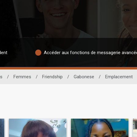
dent
Accéder aux fonctions de messagerie avancé
es
/
Femmes
/
Friendship
/
Gabonese
/
Emplacement