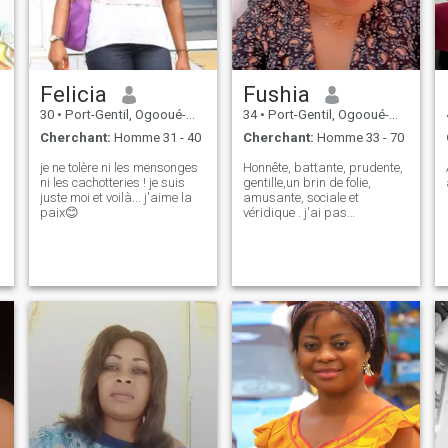
Felicia
Fushia
30
•
Port-Gentil, Ogooué-Maritime, Gabon
34
•
Port-Gentil, Ogooué-Maritime, Gabon
Cherchant:
Homme 31 - 40
Cherchant:
Homme 33 - 70
je ne tolère ni les mensonges
Honnête, battante, prudente,
ni les cachotteries ! je suis
gentille,un brin de folie,
juste moi et voilà... j'aime la
amusante, sociale et
paix😊
véridique . j'ai pas
d'abonnement donc
impossible de voir vos
messages mes chouchous
sauf pour ce qui sont en or et
en bleu 😎