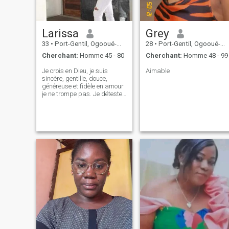
Larissa
Grey
33
•
Port-Gentil, Ogooué-Maritime, Gabon
28
•
Port-Gentil, Ogooué-Maritime, Gabon
Cherchant:
Homme 45 - 80
Cherchant:
Homme 48 - 99
Je crois en Dieu, je suis
Aimable
sincère, gentille, douce,
généreuse et fidèle en amour
je ne trompe pas. Je déteste
le mensonge et la
manipulation.