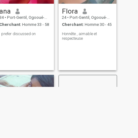
ana
Flora
34
•
Port-Gentil, Ogooué-Maritime, Gabon
24
•
Port-Gentil, Ogooué-Maritime, Gabon
Cherchant:
Homme 33 - 58
Cherchant:
Homme 30 - 45
I prefer discussed on
Honnête , aimable et
respecteuse
SUIVANT