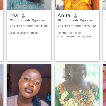
Léa
Anita
43
•
Port-Gentil, Ogooué-Maritime, Gabon
38
•
Port-Gentil, Ogooué-Maritime, Gabon
Cherchant:
Homme 44 - 66
Cherchant:
Homme 40 - 50
Je suis vrai en amour
Femme, souriente ,
comique,ambitieuse, soleil