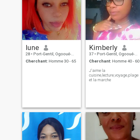
lune
Kimberly
28
•
Port-Gentil, Ogooué-Maritime, Gabon
37
•
Port-Gentil, Ogooué-Maritime, Gabon
Cherchant:
Homme 30 - 65
Cherchant:
Homme 40 - 60
J'aime la
cuisine,lecture,voyage,plage
et la marche