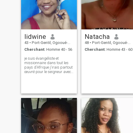
lidwine
Natacha
43
•
Port-Gentil, Ogooué-Maritime, Gabon
48
•
Port-Gentil, Ogooué-Maritime, Gabon
Cherchant:
Homme 40 - 56
Cherchant:
Homme 43 - 60
je suis évangéliste et
missionnaire dans tout les
pays d'Afrique j'irais partout
œuvré pour le seigneur avec
mon partenaire pour
évangélisation car le
seigneur dit la maison est
grande mais il ya peux
d'ouvriers