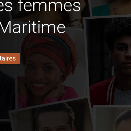
des femmes
Maritime
taires