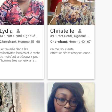
Lydia
Christelle
43
•
Port-Gentil, Ogooué-Maritime, Gabon
39
•
Port-Gentil, Ogooué-Maritime, Gabon
Cherchant:
Homme 45 - 60
Cherchant:
Homme 40 - 67
Je travaille dans les
calme, souriante,
collectivités locales et le reste
attentionnée et respectueuse.
de moi c'est a découvrir pour
l'homme très sérieux a la
recherche d'une femme
sérieuse prête pour une
relation aboutissant au
mariage . merci .