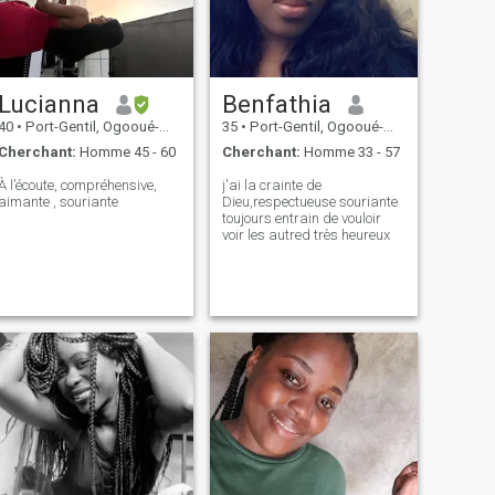
Lucianna
Benfathia
40
•
Port-Gentil, Ogooué-Maritime, Gabon
35
•
Port-Gentil, Ogooué-Maritime, Gabon
Cherchant:
Homme 45 - 60
Cherchant:
Homme 33 - 57
À l’écoute, compréhensive,
j'ai la crainte de
aimante , souriante
Dieu,respectueuse souriante
toujours entrain de vouloir
voir les autred très heureux