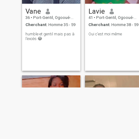
Vane
Lavie
36
•
Port-Gentil, Ogooué-Maritime, Gabon
41
•
Port-Gentil, Ogooué-Maritime, Gabon
Cherchant:
Homme 35 - 59
Cherchant:
Homme 38 - 59
humble et gentil mais pas à
Oui c'est moi même
l’excès 😂