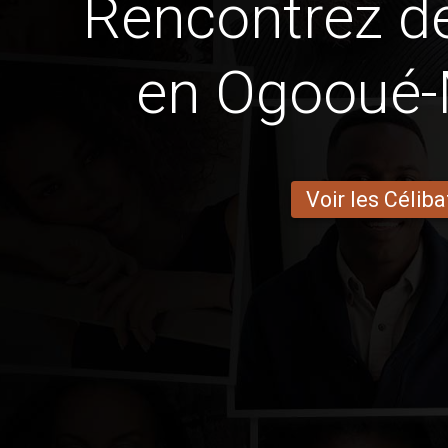
Rencontrez 
en Ogooué-
Voir les Céliba