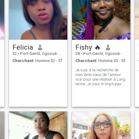
Felicia
Fishy 🔥
32
•
Port-Gentil, Ogooué-Maritime, Gabon
28
•
Port-Gentil, Ogooué-Maritime, Gabon
Cherchant:
Homme 32 - 57
Cherchant:
Homme 35 - 55
Je suis à la recherche de
mon âme sœur,de l'amour
vrai pour une relation à Long
terme. Je sais m'impliquer et
me donner pleinement à celui
qui saura me comprendre
pour qu'ensemble on
regarde de la bonne
direction.